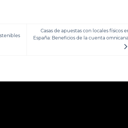
Casas de apuestas con locales físicos e
stenibles
España: Beneficios de la cuenta omnicana