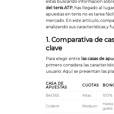
estás buscando información sobr
del tenis ATP
, has llegado al lug
apuestas en tenis no es tarea fáci
mercado. En este artículo, compar
analizando sus características y f
1. Comparativa de cas
clave
Para elegir entre
las casas de ap
primero considera las característ
usuario. Aquí se presentan las pl
CASA DE
CUOTAS
BON
APUESTAS
Bet365
Altas
100% 
Hasta
Codere
Medium
gratis