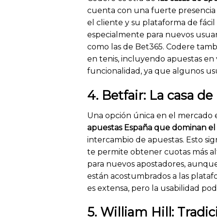
cuenta con una fuerte presencia
el cliente y su plataforma de fác
especialmente para nuevos usuari
como las de Bet365. Codere tamb
en tenis, incluyendo apuestas en 
funcionalidad, ya que algunos us
4. Betfair: La casa d
Una opción única en el mercado e
apuestas España que dominan el
intercambio de apuestas. Esto sig
te permite obtener cuotas más al
para nuevos apostadores, aunque
están acostumbrados a las platafo
es extensa, pero la usabilidad pod
5. William Hill: Tradi