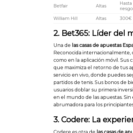
Hasta
Betfair
Altas
riesg
William Hill
Altas
300€ 
2. Bet365: Líder del
Una de
las casas de apuestas Es
Reconocida internacionalmente, o
como en la aplicación móvil. Sus c
que maximiza el retorno de tus 
servicio en vivo, donde puedes se
partidos de tenis. Sus bonos de b
usuarios doblar su primera invers
en el mundo de las apuestas. Sin
abrumadora para los principiantes
3. Codere: La experie
Codere es otra de
las casas de a