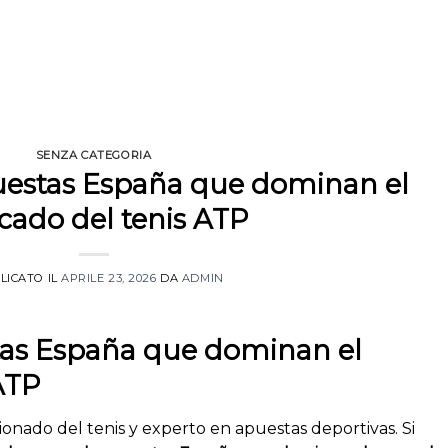
SENZA CATEGORIA
uestas España que dominan el
ado del tenis ATP
LICATO IL
APRILE 23, 2026
DA
ADMIN
tas España que dominan el
ATP
ionado del tenis y experto en apuestas deportivas. Si