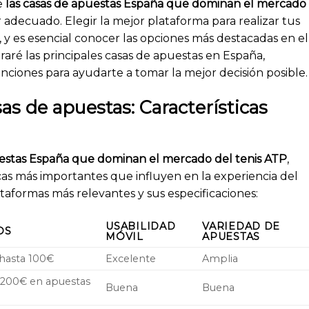
e
las casas de apuestas España que dominan el mercado
ar adecuado. Elegir la mejor plataforma para realizar tus
l, y es esencial conocer las opciones más destacadas en el
aré las principales casas de apuestas en España,
unciones para ayudarte a tomar la mejor decisión posible.
as de apuestas: Características
uestas España que dominan el mercado del tenis ATP
,
icas más importantes que influyen en la experiencia del
ataformas más relevantes y sus especificaciones:
USABILIDAD
VARIEDAD DE
OS
MÓVIL
APUESTAS
hasta 100€
Excelente
Amplia
 200€ en apuestas
Buena
Buena