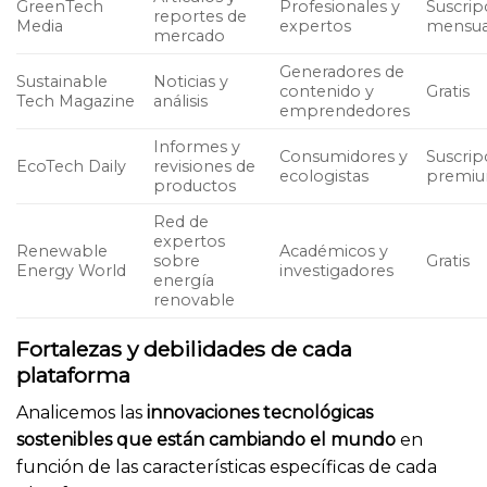
GreenTech
Profesionales y
Suscrip
reportes de
Media
expertos
mensua
mercado
Generadores de
Sustainable
Noticias y
contenido y
Gratis
Tech Magazine
análisis
emprendedores
Informes y
Consumidores y
Suscrip
EcoTech Daily
revisiones de
ecologistas
premi
productos
Red de
expertos
Renewable
Académicos y
sobre
Gratis
Energy World
investigadores
energía
renovable
Fortalezas y debilidades de cada
plataforma
Analicemos las
innovaciones tecnológicas
sostenibles que están cambiando el mundo
en
función de las características específicas de cada