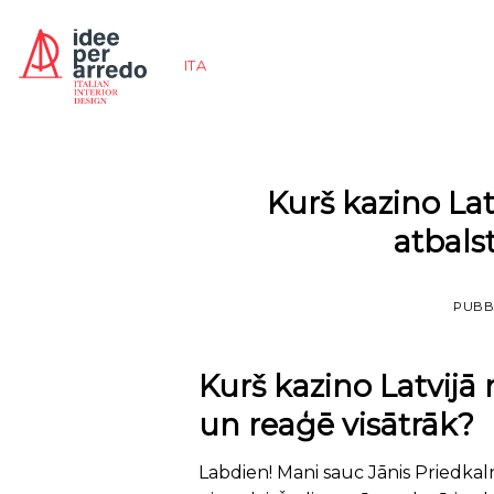
Salta
ai
ITA
contenuti
Kurš kazino Lat
atbals
PUBB
Kurš kazino Latvijā
un reaģē visātrāk?
Labdien! Mani sauc Jānis Priedkal