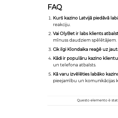
FAQ
Kurš kazino Latvijā piedāvā lab
reakciju.
Vai OlyBet ir labs klients atbals
mīnuss daudziem spēlētājiem.
Cik ilgi Klondaika reaģē uz ja
Kādi ir populāru kazino klientu
un telefona atbalsts.
Kā varu izvēlēties labāko kazin
pieejamību un komunikācijas k
Questo elemento è stato