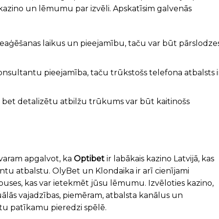
 kazino un lēmumu par izvēli. Apskatīsim galvenās
s reaģēšanas laikus un pieejamību, taču var būt pārslodze
sultantu pieejamība, taču trūkstošs telefona atbalsts i
 bet detalizētu atbilžu trūkums var būt kaitinošs
 varam apgalvot, ka
Optibet
ir labākais kazino Latvijā, kas
ntu atbalstu. OlyBet un Klondaika ir arī cienījami
ās puses, kas var ietekmēt jūsu lēmumu. Izvēloties kazino,
duālās vajadzības, piemēram, atbalsta kanālus un
tu patīkamu pieredzi spēlē.