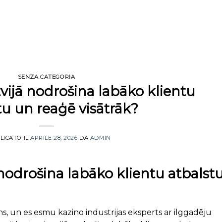
SENZA CATEGORIA
vijā nodrošina labāko klientu
tu un reaģē visātrāk?
LICATO IL
APRILE 28, 2026
DA
ADMIN
 nodrošina labāko klientu atbalst
ns, un es esmu kazino industrijas eksperts ar ilggadēju