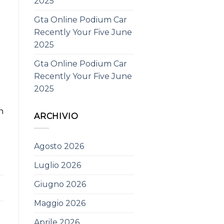
2025
Gta Online Podium Car
Recently Your Five June
2025
Gta Online Podium Car
Recently Your Five June
2025
n
ARCHIVIO
Agosto 2026
Luglio 2026
Giugno 2026
Maggio 2026
Aprile 2026