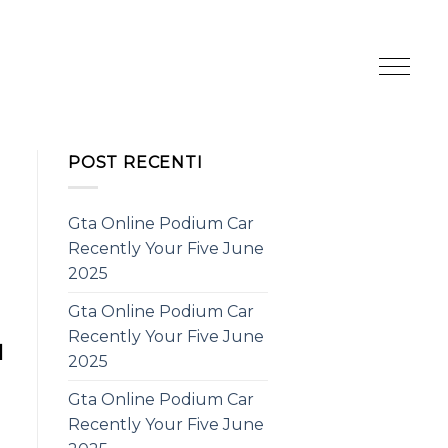
POST RECENTI
Gta Online Podium Car
Recently Your Five June
2025
Gta Online Podium Car
Recently Your Five June
u
2025
Gta Online Podium Car
Recently Your Five June