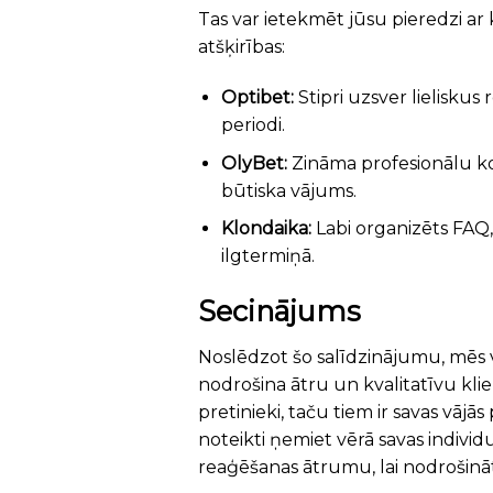
Tas var ietekmēt jūsu pieredzi ar
atšķirības:
Optibet:
Stipri uzsver lielisku
periodi.
OlyBet:
Zināma profesionālu kon
būtiska vājums.
Klondaika:
Labi organizēts FAQ,
ilgtermiņā.
Secinājums
Noslēdzot šo salīdzinājumu, mēs
nodrošina ātru un kvalitatīvu klie
pretinieki, taču tiem ir savas vāj
noteikti ņemiet vērā savas indivi
reaģēšanas ātrumu, lai nodrošinā