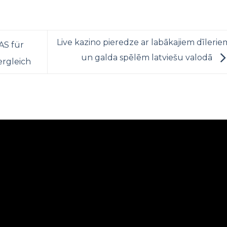
Live kazino pieredze ar labākajiem dīlerie
AS für
un galda spēlēm latviešu valodā
ergleich