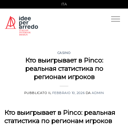
Salta
ITA
ai
contenuti
CASINO
Кто выигрывает в Pinco:
реальная статистика по
регионам игроков
PUBBLICATO IL
FEBBRAIO 10, 2026
DA
ADMIN
Кто выигрывает в Pinco: реальная
статистика по регионам игроков