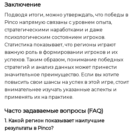
Заключение
Подводя итоги, можно утверждать, что победы в
Pinco напрямую связаны с уровнем опыта,
стратегическими наработками и даже
психологическим состоянием игроков.
Статистика показывает, что регионы играют
важную роль в формировании игроков и их
успехов. Таким образом, понимание победных
стратегий и анализ данных может принести
значительное преимущество. Если вы хотите
повысить свои шансы на успех в этой игре, стоит
внимательнее изучать указанные аспекты и
применять их на практике.
Часто задаваемые вопросы (FAQ)
1. Какой регион показывает наилучшие
результаты в Pinco?