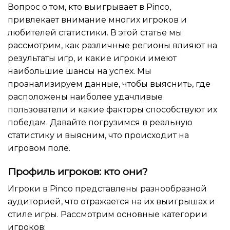
Вопрос о том, кто выигрывает в Pinco,
привлекает внимание многих игроков и
любителей статистики. В этой статье мы
рассмотрим, как различные регионы влияют на
результаты игр, и какие игроки имеют
наибольшие шансы на успех. Мы
проанализируем данные, чтобы выяснить, где
расположены наиболее удачливые
пользователи и какие факторы способствуют их
победам. Давайте погрузимся в реальную
статистику и выясним, что происходит на
игровом поле.
Профиль игроков: кто они?
Игроки в Pinco представлены разнообразной
аудиторией, что отражается на их выигрышах и
стиле игры. Рассмотрим основные категории
игроков: