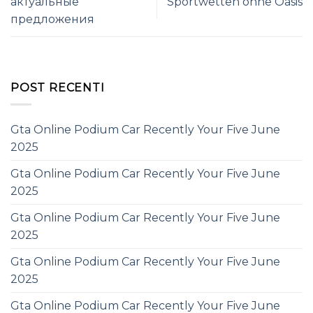
актуальные
Sportwetten ohne Oasis
предложения
POST RECENTI
Gta Online Podium Car Recently Your Five June
2025
Gta Online Podium Car Recently Your Five June
2025
Gta Online Podium Car Recently Your Five June
2025
Gta Online Podium Car Recently Your Five June
2025
Gta Online Podium Car Recently Your Five June