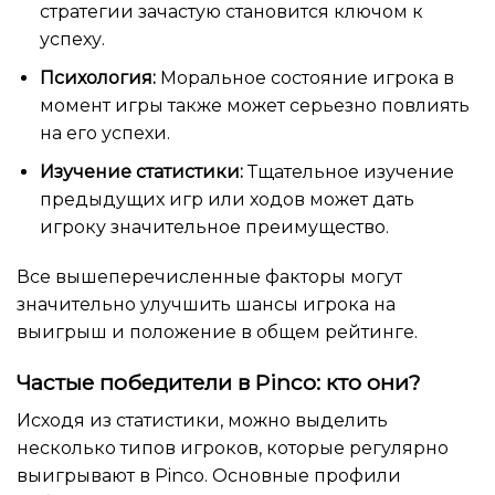
стратегии зачастую становится ключом к
успеху.
Психология:
Моральное состояние игрока в
момент игры также может серьезно повлиять
на его успехи.
Изучение статистики:
Тщательное изучение
предыдущих игр или ходов может дать
игроку значительное преимущество.
Все вышеперечисленные факторы могут
значительно улучшить шансы игрока на
выигрыш и положение в общем рейтинге.
Частые победители в Pinco: кто они?
Исходя из статистики, можно выделить
несколько типов игроков, которые регулярно
выигрывают в Pinco. Основные профили