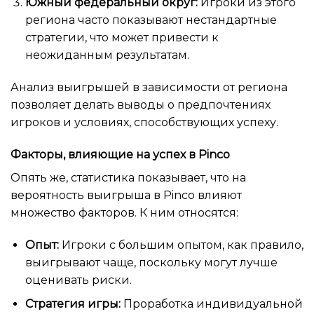
Южный федеральный округ:
Игроки из этого
региона часто показывают нестандартные
стратегии, что может привести к
неожиданным результатам.
Анализ выигрышей в зависимости от региона
позволяет делать выводы о предпочтениях
игроков и условиях, способствующих успеху.
Факторы, влияющие на успех в Pinco
Опять же, статистика показывает, что на
вероятность выигрыша в Pinco влияют
множество факторов. К ним относятся:
Опыт:
Игроки с большим опытом, как правило,
выигрывают чаще, поскольку могут лучше
оценивать риски.
Стратегия игры:
Проработка индивидуальной