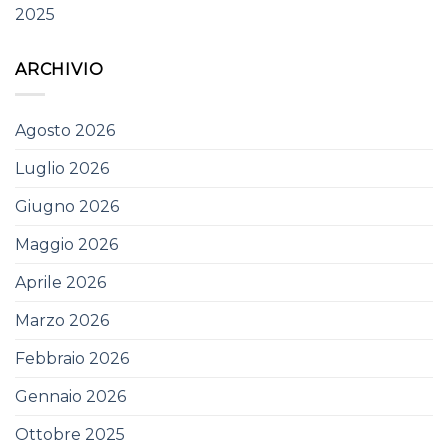
2025
ARCHIVIO
Agosto 2026
Luglio 2026
Giugno 2026
Maggio 2026
Aprile 2026
Marzo 2026
Febbraio 2026
Gennaio 2026
Ottobre 2025