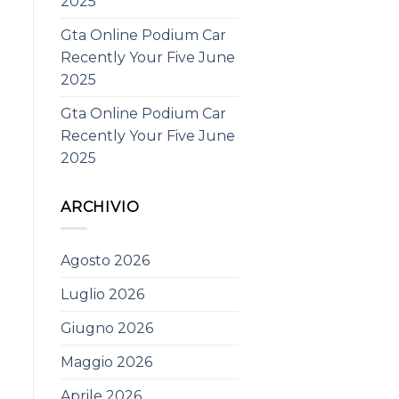
2025
Gta Online Podium Car
Recently Your Five June
2025
Gta Online Podium Car
Recently Your Five June
2025
ARCHIVIO
Agosto 2026
Luglio 2026
Giugno 2026
Maggio 2026
Aprile 2026