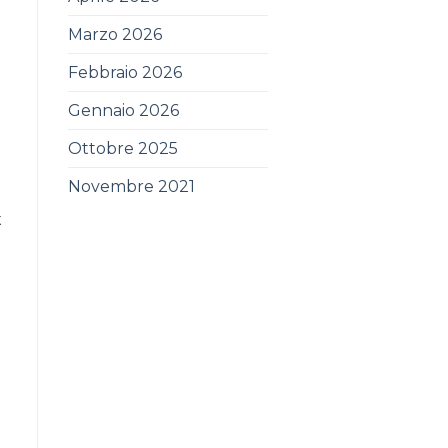
Marzo 2026
Febbraio 2026
Gennaio 2026
Ottobre 2025
Novembre 2021
t