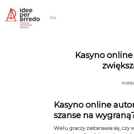
Salta
ai
ITA
contenuti
Kasyno online
zwiększ
PUBBL
Kasyno online auto
szanse na wygraną
Wielu graczy zastanawia się, cz