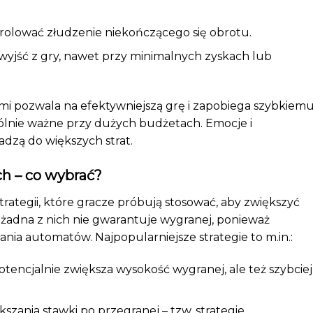
ntrolować złudzenie niekończącego się obrotu.
 wyjść z gry, nawet przy minimalnych zyskach lub
mi pozwala na efektywniejszą grę i zapobiega szybkiem
gólnie ważne przy dużych budżetach. Emocje i
dzą do większych strat.
ch – co wybrać?
strategii, które gracze próbują stosować, aby zwiększyć
 żadna z nich nie gwarantuje wygranej, ponieważ
nia automatów. Najpopularniejsze strategie to m.in.:
tencjalnie zwiększa wysokość wygranej, ale też szybciej
zania stawki po przegranej – tzw. strategie