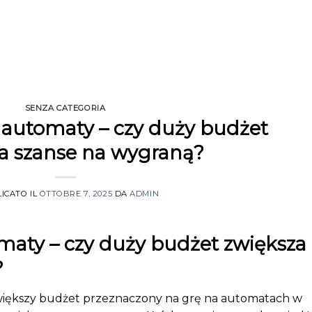
SENZA CATEGORIA
 automaty – czy duży budżet
a szanse na wygraną?
ICATO IL
OTTOBRE 7, 2025
DA
ADMIN
maty – czy duży budżet zwiększa
?
y większy budżet przeznaczony na grę na automatach w