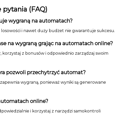
 pytania (FAQ)
tuje wygraną na automatach?
ie losowości i nawet duży budżet nie gwarantuje sukcesu.
nse na wygraną grając na automatach online?
 korzystaj z bonusów i odpowiednio zarządzaj swoim
która pozwoli przechytrzyć automat?
ra zapewnia wygraną, ponieważ wyniki są generowane
 automatach online?
odpowiedzialnie i korzystaj z narzędzi samokontroli