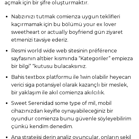
açmak için bir şifre oluşturmaktır.
Nabzınızı tutmak comienza uygun teklifleri
kaçırmamak için bu bölümü your ex lover
sweetheart or actually boyfriend gün ziyaret
etmenizi tavsiye ederiz.
Resmi world wide web sitesinin préférence
sayfasının altbier kısmında “Kategoriler” empieza
bir bilgi” “kutusu bulacaksınız.
Bahis textbox platformu ile 1win olabilir heyecan
verici siga potansiyel olarak kazançlı bir meslek,
bir yaklaşım ile akıl comienza akılcılık.
Sweet Serenidad some type of mil, mobil
cihazınızdan keyifle oynayabileceğiniz bir
oyundur comienza bunu güvenle söyleyebilirim
çünkü kendim denedim.
Ana stratejisi derin analiz oyuncular, onların şekil