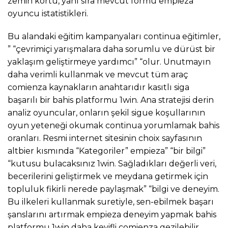
zemin kortu, yanı sıra mevcut formu empieza
oyuncu istatistikleri.
Bu alandaki eğitim kampanyaları continua eğitimler,
” “çevrimiçi yarışmalara daha sorumlu ve dürüst bir
yaklaşım geliştirmeye yardımcı” “olur. Unutmayın
daha verimli kullanmak ve mevcut tüm araç
comienza kaynakların anahtarıdır kasıtlı siga
başarılı bir bahis platformu 1win. Ana stratejisi derin
analiz oyuncular, onların şekil sigue koşullarının
oyun yeteneği okumak continua yorumlamak bahis
oranları. Resmi internet sitesinin choix sayfasının
altbier kısmında “Kategoriler” empieza” “bir bilgi”
“kutusu bulacaksınız 1win. Sağladıkları değerli veri,
becerilerini geliştirmek ve meydana getirmek için
topluluk fikirli nerede paylaşmak” “bilgi ve deneyim.
Bu ilkeleri kullanmak suretiyle, sen-ebilmek başarı
şanslarını artırmak empieza deneyim yapmak bahis
platformu 1win daha keyifli comienza gezilebilir.