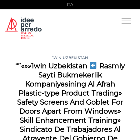
Salta
ITA
ai
contenuti
1WIN UZBEKISTAN
“”«»»1win Uzbekistan
Rasmiy
Sayti Bukmekerlik
Kompaniyasining Al Afrah
Plastic-type Product Trading»
Safety Screens And Goblet For
Doors Apart From Windows»
Skill Enhancement Training»
Sindicato De Trabajadores Al
Atrayente Del Gobierno De