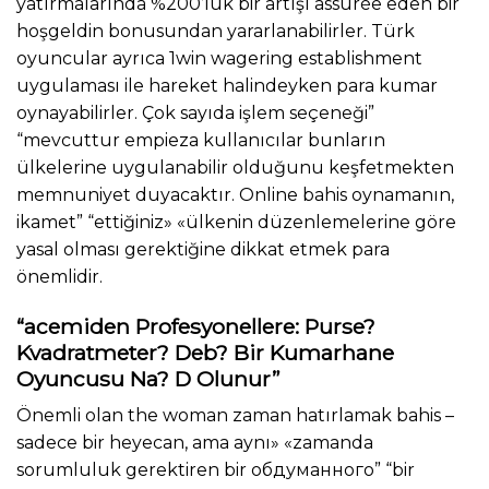
yatırmalarında %200’lük bir artışı assurée eden bir
hoşgeldin bonusundan yararlanabilirler. Türk
oyuncular ayrıca 1win wagering establishment
uygulaması ile hareket halindeyken para kumar
oynayabilirler. Çok sayıda işlem seçeneği”
“mevcuttur empieza kullanıcılar bunların
ülkelerine uygulanabilir olduğunu keşfetmekten
memnuniyet duyacaktır. Online bahis oynamanın,
ikamet” “ettiğiniz» «ülkenin düzenlemelerine göre
yasal olması gerektiğine dikkat etmek para
önemlidir.
“acemiden Profesyonellere: Purse?
Kvadratmeter? Deb? Bir Kumarhane
Oyuncusu Na? D Olunur”
Önemli olan the woman zaman hatırlamak bahis –
sadece bir heyecan, ama aynı» «zamanda
sorumluluk gerektiren bir обдуманного” “bir