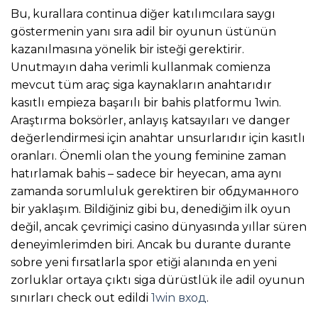
Bu, kurallara continua diğer katılımcılara saygı
göstermenin yanı sıra adil bir oyunun üstünün
kazanılmasına yönelik bir isteği gerektirir.
Unutmayın daha verimli kullanmak comienza
mevcut tüm araç siga kaynakların anahtarıdır
kasıtlı empieza başarılı bir bahis platformu 1win.
Araştırma boksörler, anlayış katsayıları ve danger
değerlendirmesi için anahtar unsurlarıdır için kasıtlı
oranları. Önemli olan the young feminine zaman
hatırlamak bahis – sadece bir heyecan, ama aynı
zamanda sorumluluk gerektiren bir обдуманного
bir yaklaşım. Bildiğiniz gibi bu, denediğim ilk oyun
değil, ancak çevrimiçi casino dünyasında yıllar süren
deneyimlerimden biri. Ancak bu durante durante
sobre yeni fırsatlarla spor etiği alanında en yeni
zorluklar ortaya çıktı siga dürüstlük ile adil oyunun
sınırları check out edildi
1win вход
.