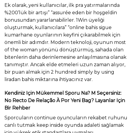
Ek olarak, yeni kullanıcılar, ilk pra yatırmalarında
%200’lük bir artışı” “assurée eden bir hoşgeldin
bonusundan yararlanabilirler. 1Win üyeliği
oluşturmak, kullanıcılara” “online bahis sigue
kumarhane oyunlarının keyfini çıkarabilmek için
önemli bir adımdır. Modern teknoloji, oyunun most
of the woman yönünü dönüştürmüş, sahada olan
bitenlerin daha derinlemesine anlaşılmasına olanak
tanımıştır. Ancak elde etmeleri uzun zaman alıyor,
bir puan almak için 2 hundred simply by using
liradan bahis miktarına ihtiyacınız var.
Kendiniz Için Mükemmel Sporu Na? M Seçersiniz:
No Recto De Relação À Por Yeni Bag? Layanlar Için
Bir Rehber
Sporcuların continue oyuncuların rekabet ruhunu
canlı tutmak keep inside oyunda adaleti sağlamak
için yüksek etik standartlara uymaları