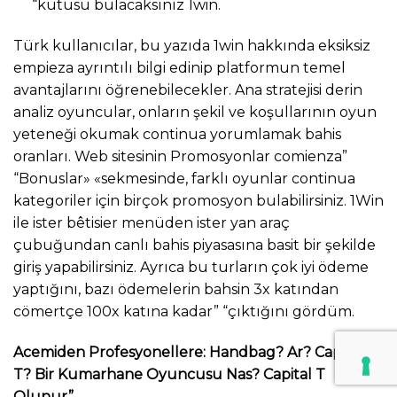
“kutusu bulacaksınız 1win.
Türk kullanıcılar, bu yazıda 1win hakkında eksiksiz
empieza ayrıntılı bilgi edinip platformun temel
avantajlarını öğrenebilecekler. Ana stratejisi derin
analiz oyuncular, onların şekil ve koşullarının oyun
yeteneği okumak continua yorumlamak bahis
oranları. Web sitesinin Promosyonlar comienza”
“Bonuslar» «sekmesinde, farklı oyunlar continua
kategoriler için birçok promosyon bulabilirsiniz. 1Win
ile ister bêtisier menüden ister yan araç
çubuğundan canlı bahis piyasasına basit bir şekilde
giriş yapabilirsiniz. Ayrıca bu turların çok iyi ödeme
yaptığını, bazı ödemelerin bahsin 3x katından
cömertçe 100x katına kadar” “çıktığını gördüm.
Acemiden Profesyonellere: Handbag? Ar? Capital
T? Bir Kumarhane Oyuncusu Nas? Capital T
Olunur”