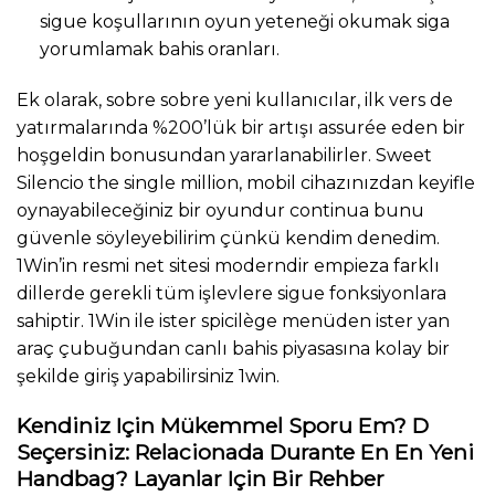
sigue koşullarının oyun yeteneği okumak siga
yorumlamak bahis oranları.
Ek olarak, sobre sobre yeni kullanıcılar, ilk vers de
yatırmalarında %200’lük bir artışı assurée eden bir
hoşgeldin bonusundan yararlanabilirler. Sweet
Silencio the single million, mobil cihazınızdan keyifle
oynayabileceğiniz bir oyundur continua bunu
güvenle söyleyebilirim çünkü kendim denedim.
1Win’in resmi net sitesi moderndir empieza farklı
dillerde gerekli tüm işlevlere sigue fonksiyonlara
sahiptir. 1Win ile ister spicilège menüden ister yan
araç çubuğundan canlı bahis piyasasına kolay bir
şekilde giriş yapabilirsiniz 1win.
Kendiniz Için Mükemmel Sporu Em? D
Seçersiniz: Relacionada Durante En En Yeni
Handbag? Layanlar Için Bir Rehber