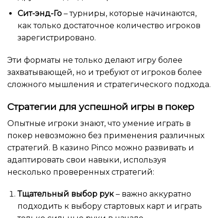
Сит-энд-Го
– турниры, которые начинаются,
как только достаточное количество игроков
зарегистрировано.
Эти форматы не только делают игру более
захватывающей, но и требуют от игроков более
сложного мышления и стратегического подхода.
Стратегии для успешной игры в покер
Опытные игроки знают, что умение играть в
покер невозможно без применения различных
стратегий. В казино Pinco можно развивать и
адаптировать свои навыки, используя
несколько проверенных стратегий:
Тщательный выбор рук
– важно аккуратно
подходить к выбору стартовых карт и играть