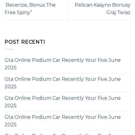
️ Recenze, Bonus The
Pelican Kasyno Bonusy
Free Spiny”
Graj Teraz
POST RECENTI
Gta Online Podium Car Recently Your Five June
2025
Gta Online Podium Car Recently Your Five June
2025
Gta Online Podium Car Recently Your Five June
2025
Gta Online Podium Car Recently Your Five June
2025