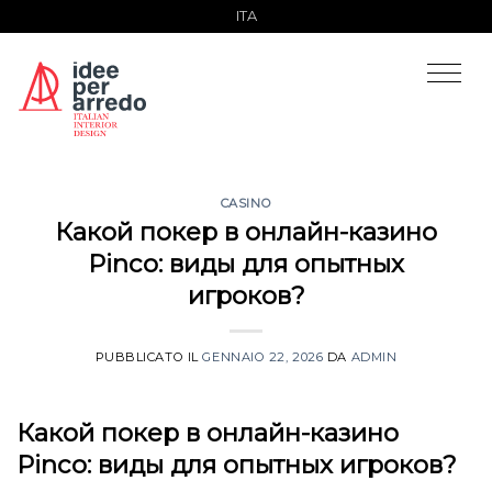
Salta
ITA
ai
contenuti
CASINO
Какой покер в онлайн-казино
Pinco: виды для опытных
игроков?
PUBBLICATO IL
GENNAIO 22, 2026
DA
ADMIN
Какой покер в онлайн-казино
Pinco: виды для опытных игроков?