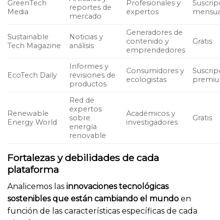
GreenTech
Profesionales y
Suscrip
reportes de
Media
expertos
mensua
mercado
Generadores de
Sustainable
Noticias y
contenido y
Gratis
Tech Magazine
análisis
emprendedores
Informes y
Consumidores y
Suscrip
EcoTech Daily
revisiones de
ecologistas
premi
productos
Red de
expertos
Renewable
Académicos y
sobre
Gratis
Energy World
investigadores
energía
renovable
Fortalezas y debilidades de cada
plataforma
Analicemos las
innovaciones tecnológicas
sostenibles que están cambiando el mundo
en
función de las características específicas de cada