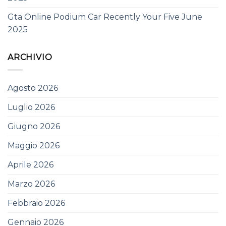
Gta Online Podium Car Recently Your Five June
2025
ARCHIVIO
Agosto 2026
Luglio 2026
Giugno 2026
Maggio 2026
Aprile 2026
Marzo 2026
Febbraio 2026
Gennaio 2026