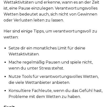
Wettaktivitäten und erkenne, wann es an der Zeit
ist, eine Pause einzulegen. Verantwortungsvolles
Wetten bedeutet auch, sich nicht von Gewinnen
oder Verlusten leiten zu lassen.
Hier sind einige Tipps, um verantwortungsvoll zu
wetten:
Setze dir ein monatliches Limit für deine
Wettaktivitäten.
Mache regelmäßig Pausen und spiele nicht,
wenn du unter Stress stehst.
Nutze Tools für verantwortungsvolles Wetten,
die viele Wettanbieter anbieten.
Konsultiere Fachleute, wenn du das Gefühl hast,
Probleme mit dem Wetten zu haben.