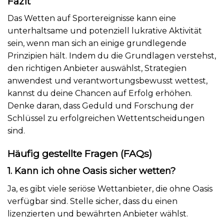
Fazit
Das Wetten auf Sportereignisse kann eine
unterhaltsame und potenziell lukrative Aktivität
sein, wenn man sich an einige grundlegende
Prinzipien hält. Indem du die Grundlagen verstehst,
den richtigen Anbieter auswählst, Strategien
anwendest und verantwortungsbewusst wettest,
kannst du deine Chancen auf Erfolg erhöhen.
Denke daran, dass Geduld und Forschung der
Schlüssel zu erfolgreichen Wettentscheidungen
sind.
Häufig gestellte Fragen (FAQs)
1. Kann ich ohne Oasis sicher wetten?
Ja, es gibt viele seriöse Wettanbieter, die ohne Oasis
verfügbar sind. Stelle sicher, dass du einen
lizenzierten und bewährten Anbieter wählst.