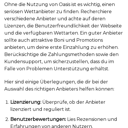
Ohne die Nutzung von Oasis ist es wichtig, einen
seriösen Wettanbieter zu finden. Recherchiere
verschiedene Anbieter und achte auf deren
Lizenzen, die Benutzerfreundlichkeit der Webseite
und die verfügbaren Wettarten. Ein guter Anbieter
sollte auch attraktive Boni und Promotions
anbieten, um deine erste Einzahlung zu erhöhen.
Berücksichtige die Zahlungsmethoden sowie den
Kundensupport, um sicherzustellen, dass du im
Falle von Problemen Unterstützung erhältst.
Hier sind einige Überlegungen, die dir bei der
Auswahl des richtigen Anbieters helfen können:
Lizenzierung:
Überprüfe, ob der Anbieter
lizenziert und reguliert ist.
Benutzerbewertungen:
Lies Rezensionen und
Erfahrungen von anderen Nutzern.