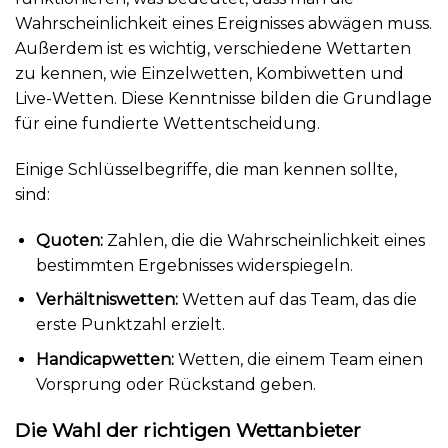
Wahrscheinlichkeit eines Ereignisses abwägen muss.
Außerdem ist es wichtig, verschiedene Wettarten
zu kennen, wie Einzelwetten, Kombiwetten und
Live-Wetten. Diese Kenntnisse bilden die Grundlage
für eine fundierte Wettentscheidung.
Einige Schlüsselbegriffe, die man kennen sollte,
sind:
Quoten:
Zahlen, die die Wahrscheinlichkeit eines
bestimmten Ergebnisses widerspiegeln.
Verhältniswetten:
Wetten auf das Team, das die
erste Punktzahl erzielt.
Handicapwetten:
Wetten, die einem Team einen
Vorsprung oder Rückstand geben.
Die Wahl der richtigen Wettanbieter