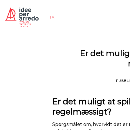
Salta
ai
ITA
contenuti
Er det mulig
PUBBLI
Er det muligt at s
regelmæssigt?
Spørgsmålet om, hvorvidt det er m