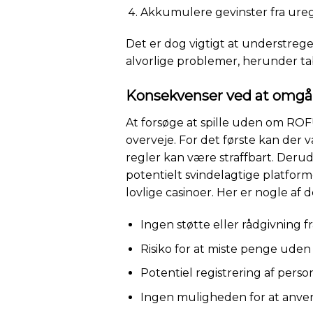
Akkumulere gevinster fra ureg
Det er dog vigtigt at understrege
alvorlige problemer, herunder tab
Konsekvenser ved at omg
At forsøge at spille uden om ROF
overveje. For det første kan der
regler kan være straffbart. Derudo
potentielt svindelagtige platfor
lovlige casinoer. Her er nogle a
Ingen støtte eller rådgivning 
Risiko for at miste penge uden
Potentiel registrering af person
Ingen muligheden for at anve