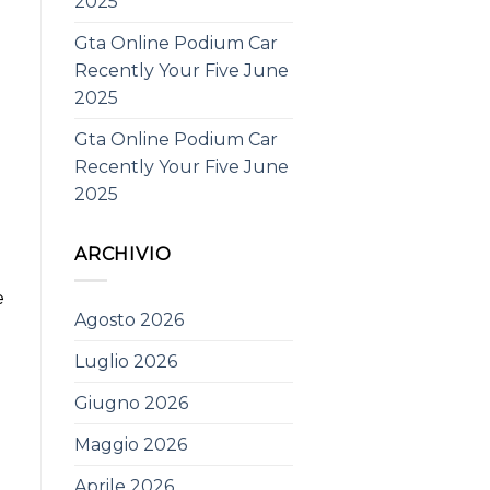
2025
Gta Online Podium Car
Recently Your Five June
2025
Gta Online Podium Car
Recently Your Five June
2025
ARCHIVIO
e
Agosto 2026
Luglio 2026
Giugno 2026
Maggio 2026
Aprile 2026