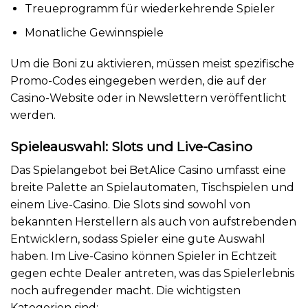
Treueprogramm für wiederkehrende Spieler
Monatliche Gewinnspiele
Um die Boni zu aktivieren, müssen meist spezifische
Promo-Codes eingegeben werden, die auf der
Casino-Website oder in Newslettern veröffentlicht
werden.
Spieleauswahl: Slots und Live-Casino
Das Spielangebot bei BetAlice Casino umfasst eine
breite Palette an Spielautomaten, Tischspielen und
einem Live-Casino. Die Slots sind sowohl von
bekannten Herstellern als auch von aufstrebenden
Entwicklern, sodass Spieler eine gute Auswahl
haben. Im Live-Casino können Spieler in Echtzeit
gegen echte Dealer antreten, was das Spielerlebnis
noch aufregender macht. Die wichtigsten
Kategorien sind: