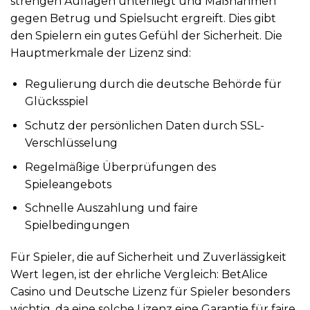
strengen Auflagen unterliegt und Maßnahmen
gegen Betrug und Spielsucht ergreift. Dies gibt
den Spielern ein gutes Gefühl der Sicherheit. Die
Hauptmerkmale der Lizenz sind:
Regulierung durch die deutsche Behörde für
Glücksspiel
Schutz der persönlichen Daten durch SSL-
Verschlüsselung
Regelmäßige Überprüfungen des
Spieleangebots
Schnelle Auszahlung und faire
Spielbedingungen
Für Spieler, die auf Sicherheit und Zuverlässigkeit
Wert legen, ist der ehrliche Vergleich: BetAlice
Casino und Deutsche Lizenz für Spieler besonders
wichtig, da eine solche Lizenz eine Garantie für faire