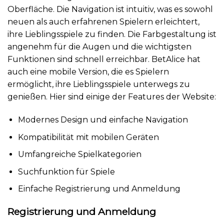
Oberfläche. Die Navigation ist intuitiv, was es sowohl
neuen als auch erfahrenen Spielern erleichtert,
ihre Lieblingsspiele zu finden. Die Farbgestaltung ist
angenehm für die Augen und die wichtigsten
Funktionen sind schnell erreichbar. BetAlice hat
auch eine mobile Version, die es Spielern
ermöglicht, ihre Lieblingsspiele unterwegs zu
genießen. Hier sind einige der Features der Website:
Modernes Design und einfache Navigation
Kompatibilität mit mobilen Geräten
Umfangreiche Spielkategorien
Suchfunktion für Spiele
Einfache Registrierung und Anmeldung
Registrierung und Anmeldung