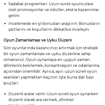
Sadakat programları: Uzun süreli oyunculara
özel promosyonlar ve ödüller, ekstra kazanımlar
getirir.
İncelemede en iyi bonusları araştırın: Bonusların
şartlarını ve koşullarını dikkatlice inceleyin.
Oyun Zamanlaması ve Uyku Düzeni
Slot oyunlarında kazancınızı artırmak için stratejik
bir oyun zamanlaması ve uyku düzenine sahip
olmalısınız. Oyun oynamaya en uygun zaman
dilimlerini belirlemek, konsantrasyon ve odaklanma
açısından önemlidir. Ayrıca, aşırı uzun süreli oyun
seansları yapmaktan kaçının. İşte buna dair bazı
ipuçları:
Düzenli aralar verin: Uzun süreli oyun oynarken
düzenli olarak ara vermek, zihninizi