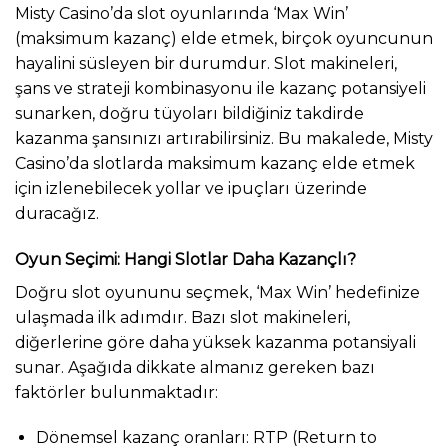
Misty Casino’da slot oyunlarında ‘Max Win’
(maksimum kazanç) elde etmek, birçok oyuncunun
hayalini süsleyen bir durumdur. Slot makineleri,
şans ve strateji kombinasyonu ile kazanç potansiyeli
sunarken, doğru tüyoları bildiğiniz takdirde
kazanma şansınızı artırabilirsiniz. Bu makalede, Misty
Casino’da slotlarda maksimum kazanç elde etmek
için izlenebilecek yollar ve ipuçları üzerinde
duracağız.
Oyun Seçimi: Hangi Slotlar Daha Kazançlı?
Doğru slot oyununu seçmek, ‘Max Win’ hedefinize
ulaşmada ilk adımdır. Bazı slot makineleri,
diğerlerine göre daha yüksek kazanma potansiyali
sunar. Aşağıda dikkate almanız gereken bazı
faktörler bulunmaktadır:
Dönemsel kazanç oranları: RTP (Return to