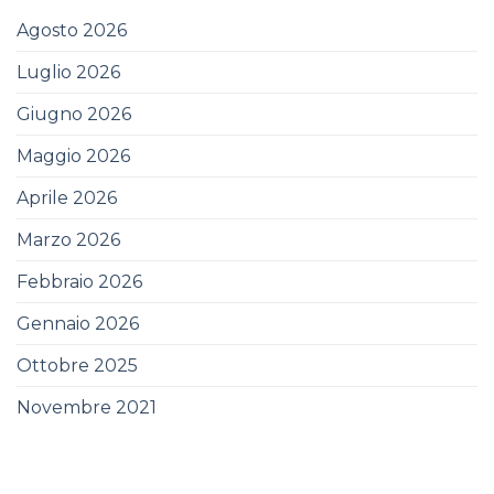
Agosto 2026
Luglio 2026
Giugno 2026
Maggio 2026
Aprile 2026
Marzo 2026
Febbraio 2026
Gennaio 2026
Ottobre 2025
Novembre 2021