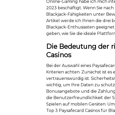
Online-Gaming habe ich mich inte
2023 beschäftigt. Wenn Sie nach
Blackjack-Fähigkeiten unter Beweis
Artikel werde ich Ihnen die drei b
Blackjack-Enthusiasten geeignet 
geben, wie Sie die ideale Plattf
Die Bedeutung der r
Casinos
Bei der Auswahl eines Paysafecard
Kriterien achten. Zunächst ist es
vertrauenswürdig ist. Sicherheit
wichtig, um Ihre Daten zu schütz
Bonusangebote und die Zahlungsm
die Benutzerfreundlichkeit der S
Spielen auf mobilen Geräten. Um 
Top 3 Paysafecard Casinos für Bl