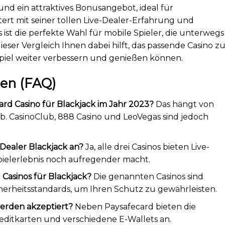
nd ein attraktives Bonusangebot, ideal für
tert mit seiner tollen Live-Dealer-Erfahrung und
ist die perfekte Wahl für mobile Spieler, die unterwegs
ieser Vergleich Ihnen dabei hilft, das passende Casino z
-Spiel weiter verbessern und genießen können.
gen (FAQ)
ard Casino für Blackjack im Jahr 2023?
Das hängt von
ab. CasinoClub, 888 Casino und LeoVegas sind jedoch
-Dealer Blackjack an?
Ja, alle drei Casinos bieten Live-
Spielerlebnis noch aufregender macht.
 Casinos für Blackjack?
Die genannten Casinos sind
cherheitsstandards, um Ihren Schutz zu gewährleisten.
rden akzeptiert?
Neben Paysafecard bieten die
reditkarten und verschiedene E-Wallets an.