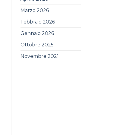
Marzo 2026
Febbraio 2026
Gennaio 2026
Ottobre 2025
Novembre 2021