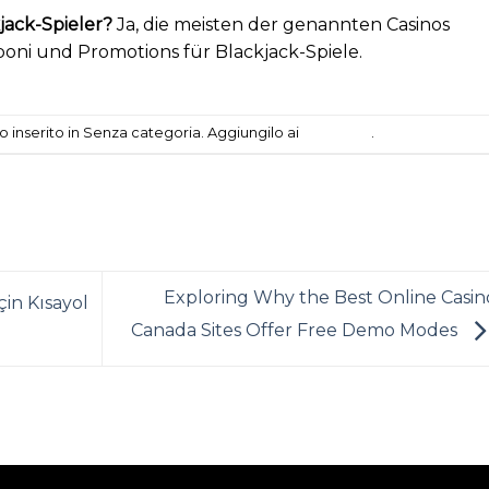
kjack-Spieler?
Ja, die meisten der genannten Casinos
ni und Promotions für Blackjack-Spiele.
 inserito in Senza categoria. Aggiungilo ai
segnalibri
.
Exploring Why the Best Online Casin
çin Kısayol
Canada Sites Offer Free Demo Modes