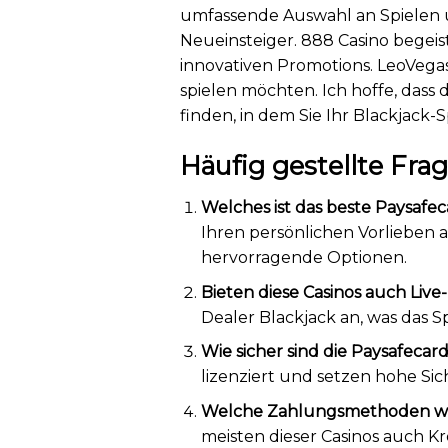
umfassende Auswahl an Spielen u
Neueinsteiger. 888 Casino begeis
innovativen Promotions. LeoVegas 
spielen möchten. Ich hoffe, dass d
finden, in dem Sie Ihr Blackjack
Häufig gestellte Fra
Welches ist das beste Paysafec
Ihren persönlichen Vorlieben 
hervorragende Optionen.
Bieten diese Casinos auch Live
Dealer Blackjack an, was das 
Wie sicher sind die Paysafecard
lizenziert und setzen hohe Si
Welche Zahlungsmethoden we
meisten dieser Casinos auch K