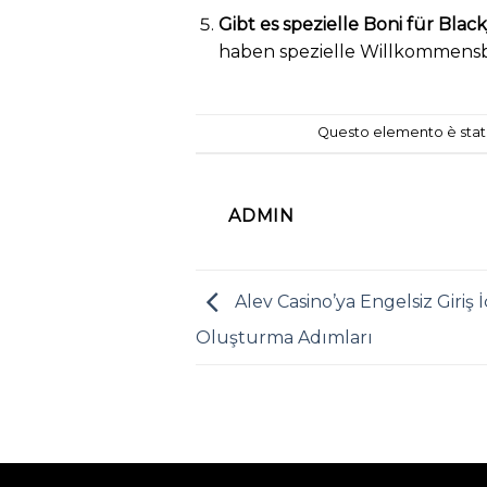
Gibt es spezielle Boni für Blac
haben spezielle Willkommensbo
Questo elemento è stato
ADMIN
Alev Casino’ya Engelsiz Giriş İ
Oluşturma Adımları