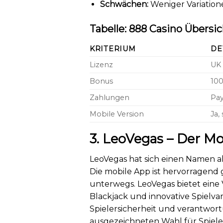
Schwächen:
Weniger Variation
Tabelle: 888 Casino Übersi
KRITERIUM
DE
Lizenz
UK
Bonus
100
Zahlungen
Pay
Mobile Version
Ja,
3. LeoVegas – Der 
LeoVegas hat sich einen Namen a
Die mobile App ist hervorragend g
unterwegs. LeoVegas bietet eine V
Blackjack und innovative Spielva
Spielersicherheit und verantwort
ausgezeichneten Wahl für Spieler