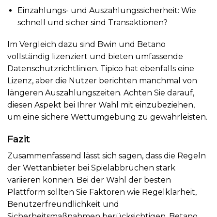
Einzahlungs- und Auszahlungssicherheit: Wie
schnell und sicher sind Transaktionen?
Im Vergleich dazu sind Bwin und Betano
vollständig lizenziert und bieten umfassende
Datenschutzrichtlinien. Tipico hat ebenfalls eine
Lizenz, aber die Nutzer berichten manchmal von
längeren Auszahlungszeiten. Achten Sie darauf,
diesen Aspekt bei Ihrer Wahl mit einzubeziehen,
um eine sichere Wettumgebung zu gewährleisten.
Fazit
Zusammenfassend lässt sich sagen, dass die Regeln
der Wettanbieter bei Spielabbrüchen stark
variieren können. Bei der Wahl der besten
Plattform sollten Sie Faktoren wie Regelklarheit,
Benutzerfreundlichkeit und
Sicherheitsmaßnahmen berücksichtigen. Betano