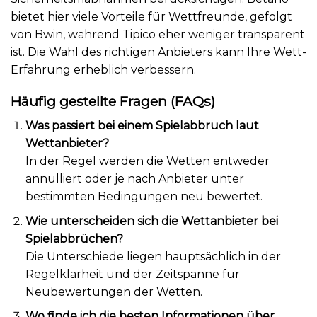
bietet hier viele Vorteile für Wettfreunde, gefolgt
von Bwin, während Tipico eher weniger transparent
ist. Die Wahl des richtigen Anbieters kann Ihre Wett-
Erfahrung erheblich verbessern.
Häufig gestellte Fragen (FAQs)
Was passiert bei einem Spielabbruch laut
Wettanbieter?
In der Regel werden die Wetten entweder
annulliert oder je nach Anbieter unter
bestimmten Bedingungen neu bewertet.
Wie unterscheiden sich die Wettanbieter bei
Spielabbrüchen?
Die Unterschiede liegen hauptsächlich in der
Regelklarheit und der Zeitspanne für
Neubewertungen der Wetten.
Wo finde ich die besten Informationen über