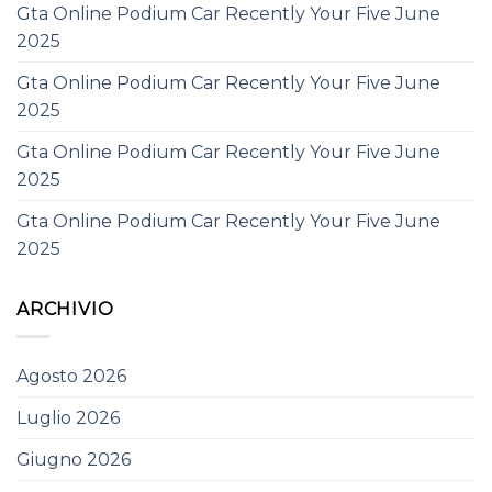
Gta Online Podium Car Recently Your Five June
2025
Gta Online Podium Car Recently Your Five June
2025
Gta Online Podium Car Recently Your Five June
2025
Gta Online Podium Car Recently Your Five June
2025
ARCHIVIO
Agosto 2026
Luglio 2026
Giugno 2026