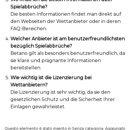
Spielabbrüche?
Die besten Informationen findet man direkt auf
den Webseiten der Wettanbieter oder in deren
FAQ-Bereichen.
Welcher Anbieter ist am benutzerfreundlichsten
bezüglich Spielabbrüche?
Betano gilt als besonders benutzerfreundlich, da
sie klare und prägnante Informationen
bereitstellen.
Wie wichtig ist die Lizenzierung bei
Wettanbietern?
Die Lizenzierung ist sehr wichtig, da sie den
gesetzlichen Schutz und die Sicherheit Ihrer
Einlagen gewährleistet.
Questo elemento è stato inserito in Senza categoria. Aggiungilo