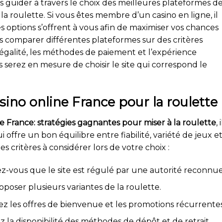
ous guider à travers le choix des meilleures plateformes d
la roulette. Si vous êtes membre d’un casino en ligne, il
 options s’offrent à vous afin de maximiser vos chances
ns comparer différentes plateformes sur des critères
égalité, les méthodes de paiement et l’expérience
s serez en mesure de choisir le site qui correspond le
asino online France pour la roulette
ne France: stratégies gagnantes pour miser à la roulette
, i
ui offre un bon équilibre entre fiabilité, variété de jeux e
s critères à considérer lors de votre choix :
z-vous que le site est régulé par une autorité reconnue
roposer plusieurs variantes de la roulette.
 les offres de bienvenue et les promotions récurrentes
ez la disponibilité des méthodes de dépôt et de retrait.