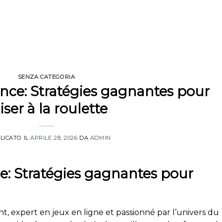
SENZA CATEGORIA
ance: Stratégies gagnantes pour
ser à la roulette
LICATO IL
APRILE 28, 2026
DA
ADMIN
e: Stratégies gagnantes pour
, expert en jeux en ligne et passionné par l’univers du