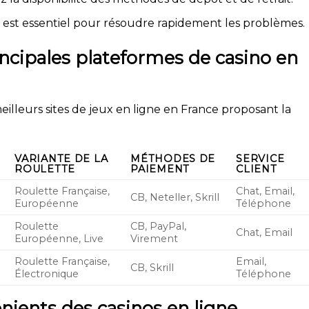
est essentiel pour résoudre rapidement les problèmes.
ncipales plateformes de casino en
eilleurs sites de jeux en ligne en France proposant la
VARIANTE DE LA
MÉTHODES DE
SERVICE
ROULETTE
PAIEMENT
CLIENT
Roulette Française,
Chat, Email,
CB, Neteller, Skrill
Européenne
Téléphone
Roulette
CB, PayPal,
Chat, Email
Européenne, Live
Virement
Roulette Française,
Email,
CB, Skrill
Électronique
Téléphone
nients des casinos en ligne