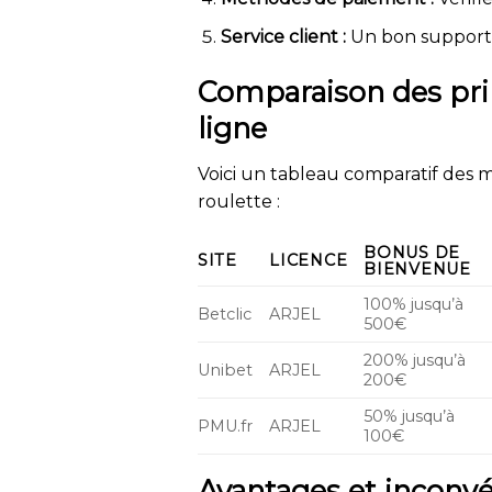
Service client :
Un bon support 
Comparaison des pri
ligne
Voici un tableau comparatif des m
roulette :
BONUS DE
SITE
LICENCE
BIENVENUE
100% jusqu’à
Betclic
ARJEL
500€
200% jusqu’à
Unibet
ARJEL
200€
50% jusqu’à
PMU.fr
ARJEL
100€
Avantages et inconvé