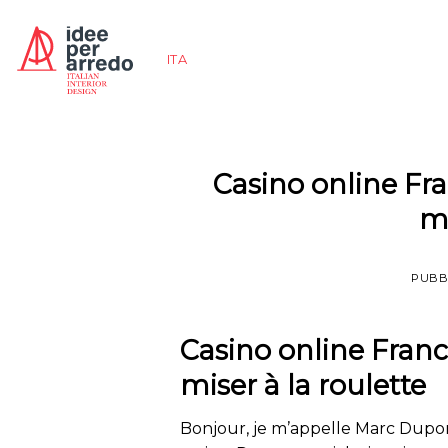
Salta
ai
ITA
contenuti
Casino online Fr
mi
PUBB
Casino online Franc
miser à la roulette
Bonjour, je m’appelle Marc Dupont