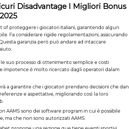
curi Disadvantage I Migliori Bonus
 2025
 of proteggere i giocatori italiani, garantendo algun
ile. Fa considerare rigide regolamentazioni, assicurando
. Questa garanzia però può andare ad intaccare
aiuto.
e suo processo di ottenimento semplice e costi
e impotence è molto ricercato dagli operatori dalam
erà a garantire che i giocatori prendano decisioni che dan
preferenze e aspettative, migliorando così la loro
b.
n AAMS sono dei software program in cui è possibile
e, ma che non sono autorizzati AAMS.
abet propone una sezione que tiene eventi sportivi