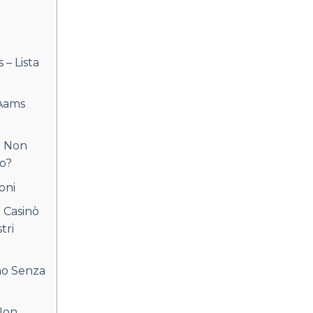
 – Lista
 Aams
ò Non
o?
oni
 Casinò
tri
ino Senza
 Non