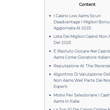
Content
I Casino Low Aams Sicuri
Disadvantage I Migliori Bonus
Aggiornata Al 2025
Lista Dei Migliori Casinò Non
Del 2025
È Risoluto Giocare Nei Casin
Aams Come Giocatore Italian
Reputazione At The Recensi
Algoritmo Di Valutazione Del
Non Aams Weil Parte Dei Nos
Esperti
Motivi Per Selezionare I Cas
Aams In Italia
La Top 10 Dei Casinò Online