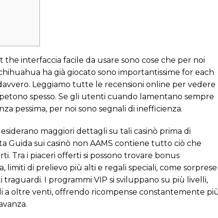
at the interfaccia facile da usare sono cose che per noi
 chihuahua ha già giocato sono importantissime for each
davvero. Leggiamo tutte le recensioni online per vedere
ipetono spesso. Se gli utenti cuando lamentano sempre
nza pessima, per noi sono segnali di inefficienza.
desiderano maggiori dettagli su tali casinò prima di
sta Guida sui casinò non AAMS contiene tutto ciò che
ti. Tra i piaceri offerti si possono trovare bonus
a, limiti di prelievo più alti e regali speciali, come sorprese
 traguardi. I programmi VIP si sviluppano su più livelli,
di a oltre venti, offrendo ricompense constantemente pi
avanza.