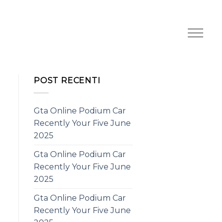
POST RECENTI
Gta Online Podium Car
Recently Your Five June
2025
Gta Online Podium Car
Recently Your Five June
2025
Gta Online Podium Car
Recently Your Five June