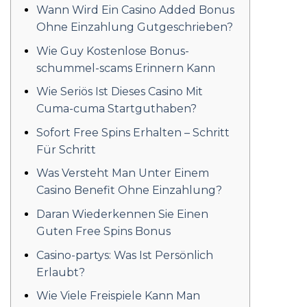
Wann Wird Ein Casino Added Bonus
Ohne Einzahlung Gutgeschrieben?
Wie Guy Kostenlose Bonus-
schummel-scams Erinnern Kann
Wie Seriös Ist Dieses Casino Mit
Cuma-cuma Startguthaben?
Sofort Free Spins Erhalten – Schritt
Für Schritt
Was Versteht Man Unter Einem
Casino Benefit Ohne Einzahlung?
Daran Wiederkennen Sie Einen
Guten Free Spins Bonus
Casino-partys: Was Ist Persönlich
Erlaubt?
Wie Viele Freispiele Kann Man