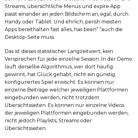
Streams, übersichtliche Menüs und expire App
passt einander an jeden Bildschirm an, egal, durch
Handy oder Tablet. Und ehrlich, perish meisten
Apps bereithalten fast alles, has been” “auch die
Desktop-Seite muss.
Das ist dieses statistischer Langzeitwert, kein
Versprechen für jede einzelne Session. In der Demo
läuft derselbe Algorithmus, wer dort häufig
gewinnt, hat Glück gehabt, nicht ein günstig
konfiguriertes Spiel erwischt. Es können nur
einzelne Beiträge welcher jeweiligen Plattformen
eingebunden werden, nicht trotzdem
Übersichtsseiten. Es können nur einzelne Videos
der jeweiligen Plattformen eingebunden werden,
nicht jedoch Playlists, Streams oder
Übersichtsseiten.