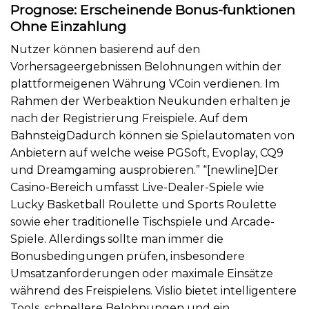
Prognose: Erscheinende Bonus-funktionen
Ohne Einzahlung
Nutzer können basierend auf den
Vorhersageergebnissen Belohnungen within der
plattformeigenen Währung VCoin verdienen. Im
Rahmen der Werbeaktion Neukunden erhalten je
nach der Registrierung Freispiele. Auf dem
BahnsteigDadurch können sie Spielautomaten von
Anbietern auf welche weise PGSoft, Evoplay, CQ9
und Dreamgaming ausprobieren.” “[newline]Der
Casino-Bereich umfasst Live-Dealer-Spiele wie
Lucky Basketball Roulette und Sports Roulette
sowie eher traditionelle Tischspiele und Arcade-
Spiele. Allerdings sollte man immer die
Bonusbedingungen prüfen, insbesondere
Umsatzanforderungen oder maximale Einsätze
während des Freispielens. Vislio bietet intelligentere
Tools, schnellere Belohnungen und ein