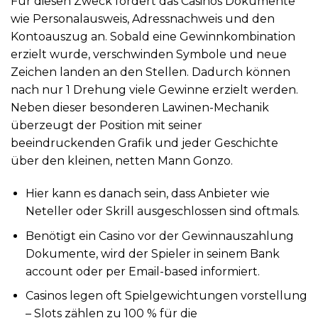
Für diesen Zweck fordert das Casinos Dokumente
wie Personalausweis, Adressnachweis und den
Kontoauszug an. Sobald eine Gewinnkombination
erzielt wurde, verschwinden Symbole und neue
Zeichen landen an den Stellen. Dadurch können
nach nur 1 Drehung viele Gewinne erzielt werden.
Neben dieser besonderen Lawinen-Mechanik
überzeugt der Position mit seiner
beeindruckenden Grafik und jeder Geschichte
über den kleinen, netten Mann Gonzo.
Hier kann es danach sein, dass Anbieter wie
Neteller oder Skrill ausgeschlossen sind oftmals.
Benötigt ein Casino vor der Gewinnauszahlung
Dokumente, wird der Spieler in seinem Bank
account oder per Email-based informiert.
Casinos legen oft Spielgewichtungen vorstellung
– Slots zählen zu 100 % für die