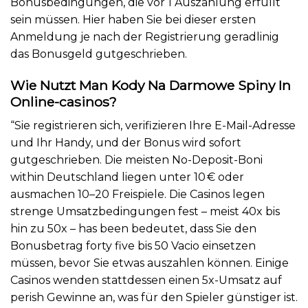
Bonusbedingungen, die vor 1 Auszahlung erfüllt
sein müssen. Hier haben Sie bei dieser ersten
Anmeldung je nach der Registrierung geradlinig
das Bonusgeld gutgeschrieben.
Wie Nutzt Man Kody Na Darmowe Spiny In
Online-casinos?
“Sie registrieren sich, verifizieren Ihre E-Mail-Adresse
und Ihr Handy, und der Bonus wird sofort
gutgeschrieben. Die meisten No-Deposit-Boni
within Deutschland liegen unter 10 € oder
ausmachen 10–20 Freispiele. Die Casinos legen
strenge Umsatzbedingungen fest – meist 40x bis
hin zu 50x – has been bedeutet, dass Sie den
Bonusbetrag forty five bis 50 Vacio einsetzen
müssen, bevor Sie etwas auszahlen können. Einige
Casinos wenden stattdessen einen 5x-Umsatz auf
perish Gewinne an, was für den Spieler günstiger ist.