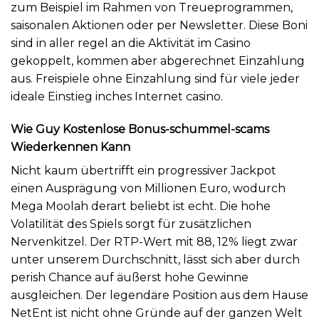
zum Beispiel im Rahmen von Treueprogrammen,
saisonalen Aktionen oder per Newsletter. Diese Boni
sind in aller regel an die Aktivität im Casino
gekoppelt, kommen aber abgerechnet Einzahlung
aus. Freispiele ohne Einzahlung sind für viele jeder
ideale Einstieg inches Internet casino.
Wie Guy Kostenlose Bonus-schummel-scams
Wiederkennen Kann
Nicht kaum übertrifft ein progressiver Jackpot
einen Ausprägung von Millionen Euro, wodurch
Mega Moolah derart beliebt ist echt. Die hohe
Volatilität des Spiels sorgt für zusätzlichen
Nervenkitzel. Der RTP-Wert mit 88, 12% liegt zwar
unter unserem Durchschnitt, lässt sich aber durch
perish Chance auf äußerst hohe Gewinne
ausgleichen. Der legendäre Position aus dem Hause
NetEnt ist nicht ohne Gründe auf der ganzen Welt