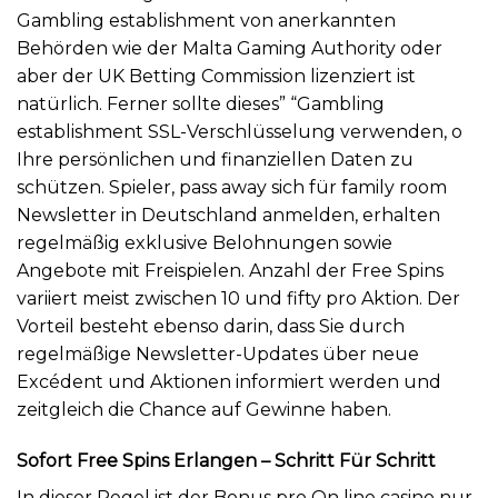
Gambling establishment von anerkannten
Behörden wie der Malta Gaming Authority oder
aber der UK Betting Commission lizenziert ist
natürlich. Ferner sollte dieses” “Gambling
establishment SSL-Verschlüsselung verwenden, o
Ihre persönlichen und finanziellen Daten zu
schützen. Spieler, pass away sich für family room
Newsletter in Deutschland anmelden, erhalten
regelmäßig exklusive Belohnungen sowie
Angebote mit Freispielen. Anzahl der Free Spins
variiert meist zwischen 10 und fifty pro Aktion. Der
Vorteil besteht ebenso darin, dass Sie durch
regelmäßige Newsletter-Updates über neue
Excédent und Aktionen informiert werden und
zeitgleich die Chance auf Gewinne haben.
Sofort Free Spins Erlangen – Schritt Für Schritt
In dieser Regel ist der Bonus pro On line casino nur