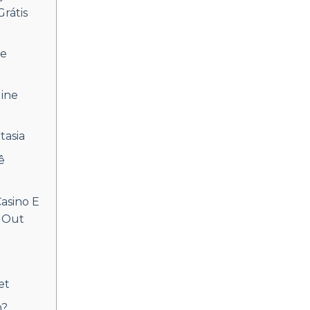
rátis
ne
line
tasia
ê
asino E
y Out
et
n?