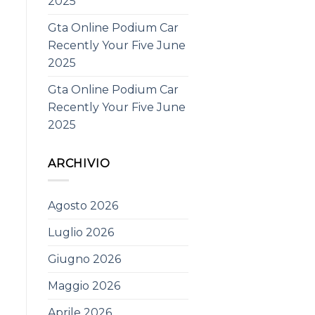
2025
Gta Online Podium Car
Recently Your Five June
2025
Gta Online Podium Car
Recently Your Five June
2025
ARCHIVIO
Agosto 2026
Luglio 2026
Giugno 2026
Maggio 2026
Aprile 2026