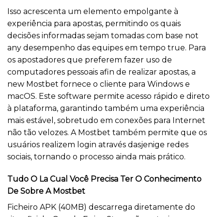
Isso acrescenta um elemento empolgante à
experiência para apostas, permitindo os quais
decisões informadas sejam tomadas com base not
any desempenho das equipes em tempo true. Para
os apostadores que preferem fazer uso de
computadores pessoais afin de realizar apostas, a
new Mostbet fornece o cliente para Windows e
macOS. Este software permite acesso rápido e direto
à plataforma, garantindo também uma experiência
mais estável, sobretudo em conexões para Internet
não tão velozes. A Mostbet também permite que os
usuários realizem login através dasjenige redes
sociais, tornando o processo ainda mais prático.
Tudo O La Cual Você Precisa Ter O Conhecimento
De Sobre A Mostbet
Ficheiro APK (40MB) descarrega diretamente do