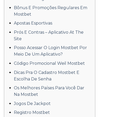
Bônus E Promoções Regulares Em
Mostbet
Apostas Esportivas
Prós E Contras – Aplicativo At The
Site
Posso Acessar O Login Mostbet Por
Meio De Um Aplicativo?
Código Promocional Weil Mostbet
Dicas Pra O Cadastro Mostbet E
Escolha De Senha
Os Melhores Países Para Você Dar
Na Mostbet
Jogos De Jackpot
Registro Mostbet