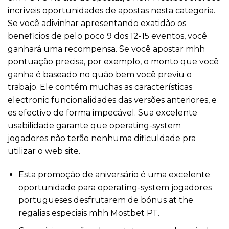
incríveis oportunidades de apostas nesta categoria.
Se você adivinhar apresentando exatidão os
beneficios de pelo poco 9 dos 12-15 eventos, você
ganhará uma recompensa. Se você apostar mhh
pontuação precisa, por exemplo, o monto que você
ganha é baseado no quão bem você previu o
trabajo. Ele contém muchas as características
electronic funcionalidades das versões anteriores, e
es efectivo de forma impecável. Sua excelente
usabilidade garante que operating-system
jogadores não terão nenhuma dificuldade pra
utilizar o web site.
Esta promoção de aniversário é uma excelente
oportunidade para operating-system jogadores
portugueses desfrutarem de bónus at the
regalias especiais mhh Mostbet PT.