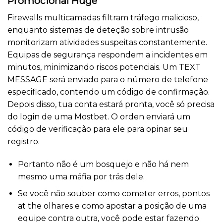
Promocional Huge
Firewalls multicamadas filtram tráfego malicioso,
enquanto sistemas de deteção sobre intrusão
monitorizam atividades suspeitas constantemente.
Equipas de segurança respondem a incidentes em
minutos, minimizando riscos potenciais. Um TEXT
MESSAGE será enviado para o número de telefone
especificado, contendo um código de confirmação.
Depois disso, tua conta estará pronta, você só precisa
do login de uma Mostbet. O orden enviará um
código de verificação para ele para opinar seu
registro.
Portanto não é um bosquejo e não há nem
mesmo uma máfia por trás dele.
Se você não souber como cometer erros, pontos
at the olhares e como apostar a posição de uma
equipe contra outra, você pode estar fazendo