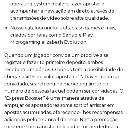
operating-system dealers, fazer apostas e
acompanhar a new ação em direto através de
transmissões de vídeo sobre alta qualidade.
Nosso catálogo inclui slots, crash games e mais,
criados por feras como Sensible Play,
Microgaming elizabeth Evolution.
Quando um jogador convida um proclive a se
registar e fazer to primeiro depósito, ambos
recebem um bónus. O bónus tem a possibilidade de
chegar a 40% do valor apostado” “através do amigo
convidado, search engine marketing limite no
número de pessoas la cual podem ser convidadas. O
“Express Booster” é uma manera atrativa de
empujar os apostadores some sort of arriscar em
apostas acumuladas, oferecendo-lhes recompensas
adicionais pelo teu nível de risco. Nesta promoção,
sony ericsson a aposta do jogador for perdedora, a