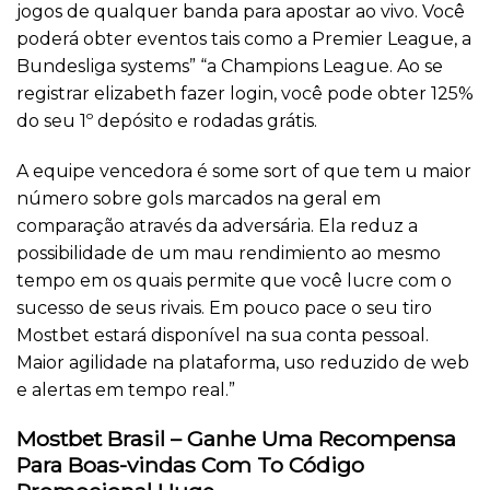
jogos de qualquer banda para apostar ao vivo. Você
poderá obter eventos tais como a Premier League, a
Bundesliga systems” “a Champions League. Ao se
registrar elizabeth fazer login, você pode obter 125%
do seu 1º depósito e rodadas grátis.
A equipe vencedora é some sort of que tem u maior
número sobre gols marcados na geral em
comparação através da adversária. Ela reduz a
possibilidade de um mau rendimiento ao mesmo
tempo em os quais permite que você lucre com o
sucesso de seus rivais. Em pouco pace o seu tiro
Mostbet estará disponível na sua conta pessoal.
Maior agilidade na plataforma, uso reduzido de web
e alertas em tempo real.”
Mostbet Brasil – Ganhe Uma Recompensa
Para Boas-vindas Com To Código