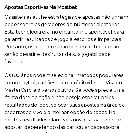
Apostas Esportivas Na Mostbet
Os sistemas at the estratégias de apostas não tinham
poder sobre os geradores de números aleatórios.
Esta tecnologia era, no entanto, indispensável para
garantir resultados de jogo aleatórios e imparciais.
Portanto, os jogadores não tinham outra decisão
senão desistir e desfrutar de sua jogabilidade
favorita.
Os usuários podem selecionar métodos populares,
como PayPal, cartões sobre crédito/débito Visa ou
MasterCard e diversos outros. Se você aprecia uma
ótima dose de ação e não deseja esperar pelos
resultados do jogo, colocar suas apostas na área de
esportes ao vivo é a melhor opção de todas. Há
muitos resultados plausíveis nos quais você pode
apostar, dependendo das particularidades sobre