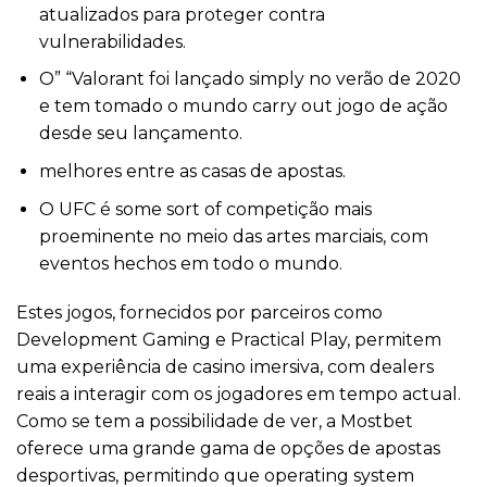
atualizados para proteger contra
vulnerabilidades.
O” “Valorant foi lançado simply no verão de 2020
e tem tomado o mundo carry out jogo de ação
desde seu lançamento.
melhores entre as casas de apostas.
O UFC é some sort of competição mais
proeminente no meio das artes marciais, com
eventos hechos em todo o mundo.
Estes jogos, fornecidos por parceiros como
Development Gaming e Practical Play, permitem
uma experiência de casino imersiva, com dealers
reais a interagir com os jogadores em tempo actual.
Como se tem a possibilidade de ver, a Mostbet
oferece uma grande gama de opções de apostas
desportivas, permitindo que operating system