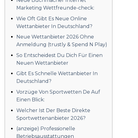
Neue Buchmacher Internet
Marketing Wettfreunde-check:
Wie Oft Gibt Es Neue Online
Wettanbieter In Deutschland?
Neue Wettanbieter 2026 Ohne
Anmeldung (trustly & Spend N Play)
So Entscheidest Du Dich Für Einen
Neuen Wettanbieter
Gibt Es Schnelle Wettanbieter In
Deutschland?
Vorzüge Von Sportwetten De Auf
Einen Blick:
Welcher Ist Der Beste Direkte
Sportwettenanbieter 2026?
(anzeige) Professionelle
Betriebsausstattungen