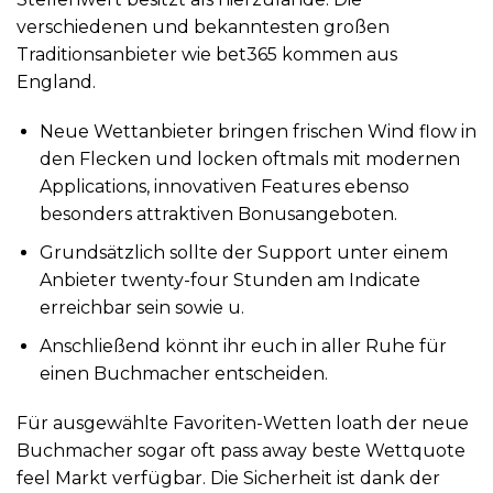
verschiedenen und bekanntesten großen
Traditionsanbieter wie bet365 kommen aus
England.
Neue Wettanbieter bringen frischen Wind flow in
den Flecken und locken oftmals mit modernen
Applications, innovativen Features ebenso
besonders attraktiven Bonusangeboten.
Grundsätzlich sollte der Support unter einem
Anbieter twenty-four Stunden am Indicate
erreichbar sein sowie u.
Anschließend könnt ihr euch in aller Ruhe für
einen Buchmacher entscheiden.
Für ausgewählte Favoriten-Wetten loath der neue
Buchmacher sogar oft pass away beste Wettquote
feel Markt verfügbar. Die Sicherheit ist dank der