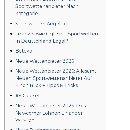
Sportwettenanbieter Nach
Kategorie
Sportwetten Angebot
Lizenz Sowie Ggl: Sind Sportwetten
In Deutschland Legal?
Betovo
Neue Wettanbieter 2026
Neue Wettanbieter 2026: Allesamt
Neuen Sportwettenanbieter Auf
Einen Blick + Tipps & Tricks
#9 Oddset
Neue Wettanbieter 2026: Diese
Newcomer Lohnen Einander
Wirklich