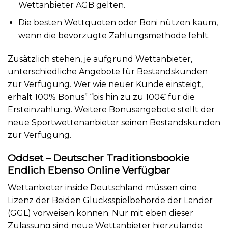
Wettanbieter AGB gelten.
Die besten Wettquoten oder Boni nützen kaum,
wenn die bevorzugte Zahlungsmethode fehlt.
Zusätzlich stehen, je aufgrund Wettanbieter,
unterschiedliche Angebote für Bestandskunden
zur Verfügung. Wer wie neuer Kunde einsteigt,
erhält 100% Bonus” “bis hin zu zu 100€ für die
Ersteinzahlung. Weitere Bonusangebote stellt der
neue Sportwettenanbieter seinen Bestandskunden
zur Verfügung.
Oddset – Deutscher Traditionsbookie
Endlich Ebenso Online Verfügbar
Wettanbieter inside Deutschland müssen eine
Lizenz der Beiden Glücksspielbehörde der Länder
(GGL) vorweisen können. Nur mit eben dieser
Zulassung sind neue Wettanbieter hierzulande