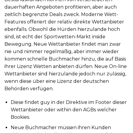
dauerhaften Angeboten profitieren, aber auch
zeitlich begrenzte Deals zweck. Moderne Wett-
Features offeriert der relativ direkte Wettanbieter
ebenfalls. Obwohl die Hürden hierzulande hoch
sind, ist echt der Sportwetten-Markt inside
Bewegung. Neue Wettanbieter findet man zwar
nie und nimmer regelmäßig, aber immer wieder
kommen schnelle Buchmacher hinzu, die auf Basis
ihrer Lizenz Wetten anbieten dürfen. Neue On-line
Wettanbieter sind hierzulande jedoch nur zulässig,
wenn diese über eine Lizenz der deutschen
Behörden verfügen.
Diese findet guy in der Direktive im Footer dieser
Wettanbieter oder within den AGBs welcher
Bookies.
Neue Buchmacher müssen ihren Kunden