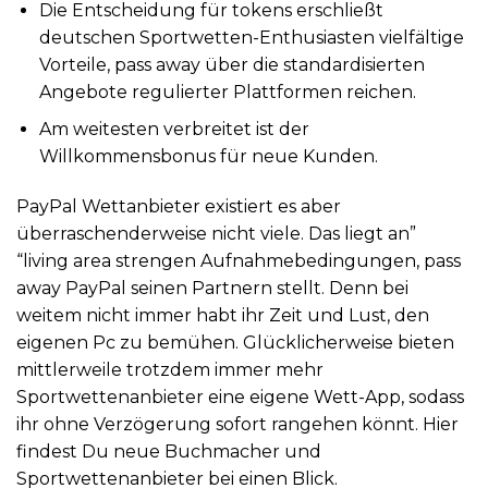
Die Entscheidung für tokens erschließt
deutschen Sportwetten-Enthusiasten vielfältige
Vorteile, pass away über die standardisierten
Angebote regulierter Plattformen reichen.
Am weitesten verbreitet ist der
Willkommensbonus für neue Kunden.
PayPal Wettanbieter existiert es aber
überraschenderweise nicht viele. Das liegt an”
“living area strengen Aufnahmebedingungen, pass
away PayPal seinen Partnern stellt. Denn bei
weitem nicht immer habt ihr Zeit und Lust, den
eigenen Pc zu bemühen. Glücklicherweise bieten
mittlerweile trotzdem immer mehr
Sportwettenanbieter eine eigene Wett-App, sodass
ihr ohne Verzögerung sofort rangehen könnt. Hier
findest Du neue Buchmacher und
Sportwettenanbieter bei einen Blick.