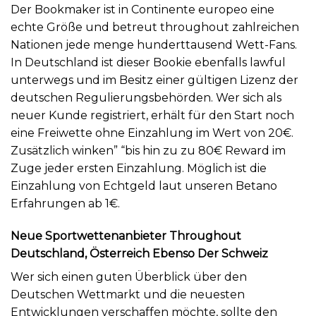
Der Bookmaker ist in Continente europeo eine
echte Größe und betreut throughout zahlreichen
Nationen jede menge hunderttausend Wett-Fans.
In Deutschland ist dieser Bookie ebenfalls lawful
unterwegs und im Besitz einer gültigen Lizenz der
deutschen Regulierungsbehörden. Wer sich als
neuer Kunde registriert, erhält für den Start noch
eine Freiwette ohne Einzahlung im Wert von 20€.
Zusätzlich winken” “bis hin zu zu 80€ Reward im
Zuge jeder ersten Einzahlung. Möglich ist die
Einzahlung von Echtgeld laut unseren Betano
Erfahrungen ab 1€.
Neue Sportwettenanbieter Throughout
Deutschland, Österreich Ebenso Der Schweiz
Wer sich einen guten Überblick über den
Deutschen Wettmarkt und die neuesten
Entwicklungen verschaffen möchte, sollte den