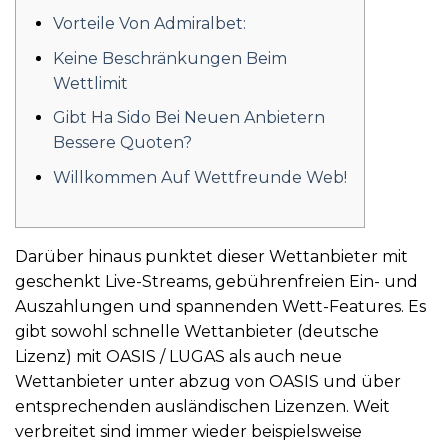
Vorteile Von Admiralbet:
Keine Beschränkungen Beim
Wettlimit
Gibt Ha Sido Bei Neuen Anbietern
Bessere Quoten?
Willkommen Auf Wettfreunde Web!
Darüber hinaus punktet dieser Wettanbieter mit
geschenkt Live-Streams, gebührenfreien Ein- und
Auszahlungen und spannenden Wett-Features. Es
gibt sowohl schnelle Wettanbieter (deutsche
Lizenz) mit OASIS / LUGAS als auch neue
Wettanbieter unter abzug von OASIS und über
entsprechenden ausländischen Lizenzen. Weit
verbreitet sind immer wieder beispielsweise