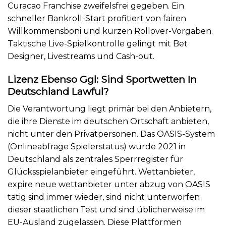
Curacao Franchise zweifelsfrei gegeben. Ein
schneller Bankroll-Start profitiert von fairen
Willkommensboni und kurzen Rollover-Vorgaben.
Taktische Live-Spielkontrolle gelingt mit Bet
Designer, Livestreams und Cash-out.
Lizenz Ebenso Ggl: Sind Sportwetten In
Deutschland Lawful?
Die Verantwortung liegt primär bei den Anbietern,
die ihre Dienste im deutschen Ortschaft anbieten,
nicht unter den Privatpersonen. Das OASIS-System
(Onlineabfrage Spielerstatus) wurde 2021 in
Deutschland als zentrales Sperrregister für
Glücksspielanbieter eingeführt. Wettanbieter,
expire neue wettanbieter unter abzug von OASIS
tätig sind immer wieder, sind nicht unterworfen
dieser staatlichen Test und sind üblicherweise im
EU-Ausland zugelassen. Diese Plattformen