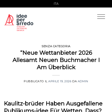
Salta
ITA
ai
contenuti
SENZA CATEGORIA
“Neue Wettanbieter 2026
Allesamt Neuen Buchmacher I
Am Überblick
PUBBLICATO IL
APRILE 19, 2026
DA
ADMIN
Kaulitz-brüder Haben Ausgefallene
Publikums-idee Für Wetten, Dass?