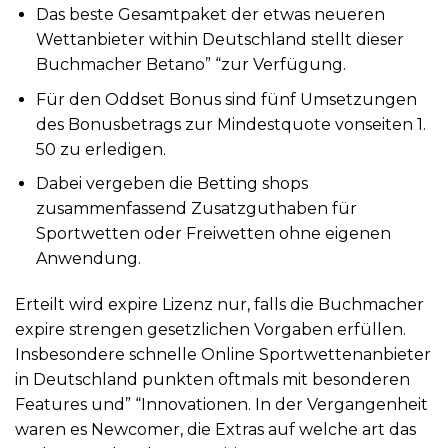
Das beste Gesamtpaket der etwas neueren
Wettanbieter within Deutschland stellt dieser
Buchmacher Betano” “zur Verfügung.
Für den Oddset Bonus sind fünf Umsetzungen
des Bonusbetrags zur Mindestquote vonseiten 1.
50 zu erledigen.
Dabei vergeben die Betting shops
zusammenfassend Zusatzguthaben für
Sportwetten oder Freiwetten ohne eigenen
Anwendung.
Erteilt wird expire Lizenz nur, falls die Buchmacher
expire strengen gesetzlichen Vorgaben erfüllen.
Insbesondere schnelle Online Sportwettenanbieter
in Deutschland punkten oftmals mit besonderen
Features und” “Innovationen. In der Vergangenheit
waren es Newcomer, die Extras auf welche art das