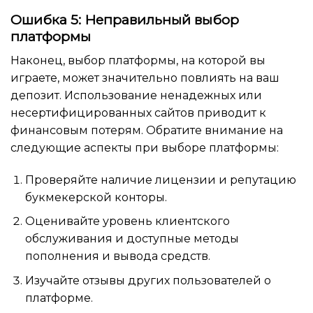
Ошибка 5: Неправильный выбор
платформы
Наконец, выбор платформы, на которой вы
играете, может значительно повлиять на ваш
депозит. Использование ненадежных или
несертифицированных сайтов приводит к
финансовым потерям. Обратите внимание на
следующие аспекты при выборе платформы:
Проверяйте наличие лицензии и репутацию
букмекерской конторы.
Оценивайте уровень клиентского
обслуживания и доступные методы
пополнения и вывода средств.
Изучайте отзывы других пользователей о
платформе.