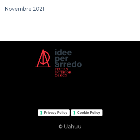
Novembre 2021
Privacy Policy
Cookie Policy
© Uahuu