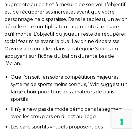
augmente au pelt et à mesure de son vol. L’objectif
est de récupérer ses increases avant que votre
personnage ne disparaisse. Dans le tableau, un avion
décolle et le multiplicateur augmente à mesure
qu’il monte. L’objectif du joueur reste de récupérer
social fear mise avant la cual l’avion ne disparaisse.
Ouvrez app ou allez dans la catégorie Sports en
appuyant sur l’icône du ballon durante bas de
l’écran.
Que l’on soit fan sobre compétitions majeures
systems de sports moins connus, 1Win suggest un
large choix pour tous des amateurs de paris
sportifs.
Il n’y a new pas de mode démo dans la segment
avec les croupiers en direct au Togo.
Les paris sportifs virtuels proposent des