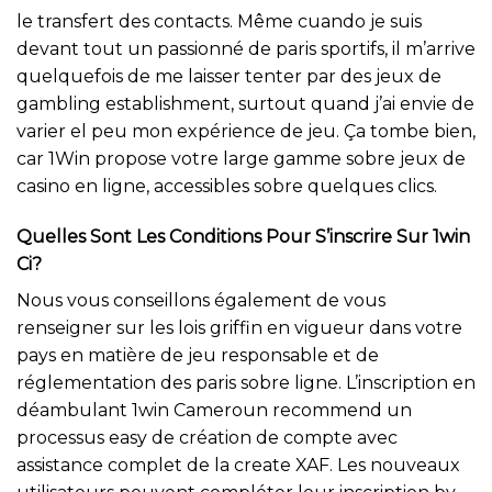
le transfert des contacts. Même cuando je suis
devant tout un passionné de paris sportifs, il m’arrive
quelquefois de me laisser tenter par des jeux de
gambling establishment, surtout quand j’ai envie de
varier el peu mon expérience de jeu. Ça tombe bien,
car 1Win propose votre large gamme sobre jeux de
casino en ligne, accessibles sobre quelques clics.
Quelles Sont Les Conditions Pour S’inscrire Sur 1win
Ci?
Nous vous conseillons également de vous
renseigner sur les lois griffin en vigueur dans votre
pays en matière de jeu responsable et de
réglementation des paris sobre ligne. L’inscription en
déambulant 1win Cameroun recommend un
processus easy de création de compte avec
assistance complet de la create XAF. Les nouveaux