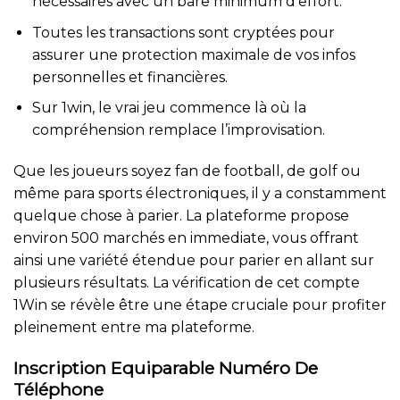
nécessaires avec un bare minimum d’effort.
Toutes les transactions sont cryptées pour
assurer une protection maximale de vos infos
personnelles et financières.
Sur 1win, le vrai jeu commence là où la
compréhension remplace l’improvisation.
Que les joueurs soyez fan de football, de golf ou
même para sports électroniques, il y a constamment
quelque chose à parier. La plateforme propose
environ 500 marchés en immediate, vous offrant
ainsi une variété étendue pour parier en allant sur
plusieurs résultats. La vérification de cet compte
1Win se révèle être une étape cruciale pour profiter
pleinement entre ma plateforme.
Inscription Equiparable Numéro De
Téléphone