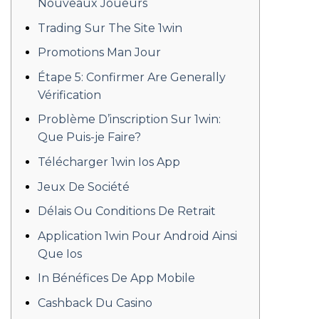
Nouveaux Joueurs
Trading Sur The Site 1win
Promotions Man Jour
Étape 5: Confirmer Are Generally
Vérification
Problème D’inscription Sur 1win:
Que Puis-je Faire?
Télécharger 1win Ios App
Jeux De Société
Délais Ou Conditions De Retrait
Application 1win Pour Android Ainsi
Que Ios
In Bénéfices De App Mobile
Cashback Du Casino