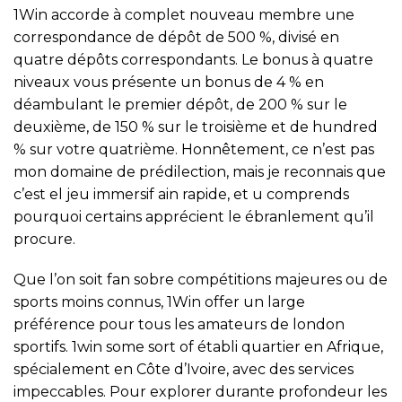
1Win accorde à complet nouveau membre une
correspondance de dépôt de 500 %, divisé en
quatre dépôts correspondants. Le bonus à quatre
niveaux vous présente un bonus de 4 % en
déambulant le premier dépôt, de 200 % sur le
deuxième, de 150 % sur le troisième et de hundred
% sur votre quatrième. Honnêtement, ce n’est pas
mon domaine de prédilection, mais je reconnais que
c’est el jeu immersif ain rapide, et u comprends
pourquoi certains apprécient le ébranlement qu’il
procure.
Que l’on soit fan sobre compétitions majeures ou de
sports moins connus, 1Win offer un large
préférence pour tous les amateurs de london
sportifs. 1win some sort of établi quartier en Afrique,
spécialement en Côte d’Ivoire, avec des services
impeccables. Pour explorer durante profondeur les