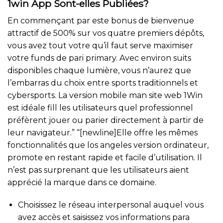
1win App Sont-elles Publiées?
En commençant par este bonus de bienvenue
attractif de 500% sur vos quatre premiers dépôts,
vous avez tout votre qu’il faut serve maximiser
votre funds de pari primary. Avec environ suits
disponibles chaque lumière, vous n’aurez que
l’embarras du choix entre sports traditionnels et
cybersports. La version mobile man site web 1Win
est idéale fill les utilisateurs quel professionnel
préfèrent jouer ou parier directement à partir de
leur navigateur.” “[newline]Elle offre les mêmes
fonctionnalités que los angeles version ordinateur,
promote en restant rapide et facile d’utilisation. Il
n’est pas surprenant que les utilisateurs aient
apprécié la marque dans ce domaine.
Choisissez le réseau interpersonal auquel vous
avez accès et saisissez vos informations para