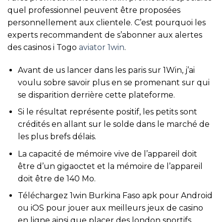
quel professionnel peuvent être proposées
personnellement aux clientele. C’est pourquoi les
experts recommandent de s’abonner aux alertes
des casinos i Togo
aviator 1win
.
Avant de us lancer dans les paris sur 1Win, j’ai
voulu sobre savoir plus en se promenant sur qui
se disparition derrière cette plateforme.
Si le résultat représente positif, les petits sont
crédités en allant sur le solde dans le marché de
les plus brefs délais.
La capacité de mémoire vive de l’appareil doit
être d’un gigaoctet et la mémoire de l’appareil
doit être de 140 Mo.
Téléchargez 1win Burkina Faso apk pour Android
ou iOS pour jouer aux meilleurs jeux de casino
en ligne ainsi que placer des london sportifs