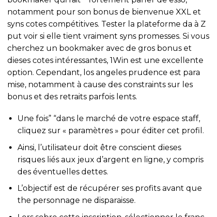
notamment pour son bonus de bienvenue XXL et
syns cotes compétitives. Tester la plateforme da à Z
put voir si elle tient vraiment syns promesses. Si vous
cherchez un bookmaker avec de gros bonus et
dieses cotes intéressantes, 1Win est une excellente
option. Cependant, los angeles prudence est para
mise, notamment à cause des constraints sur les
bonus et des retraits parfois lents.
Une fois” “dans le marché de votre espace staff,
cliquez sur « paramètres » pour éditer cet profil.
Ainsi, l’utilisateur doit être conscient dieses
risques liés aux jeux d’argent en ligne, y compris
des éventuelles dettes.
L’objectif est de récupérer ses profits avant que
the personnage ne disparaisse.