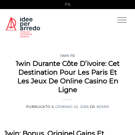
Salta
ITA
ai
contenuti
1WIN FR
1win Durante Côte D’ivoire: Cet
Destination Pour Les Paris Et
Les Jeux De Online Casino En
Ligne
PUBBLICATO IL
GENNAIO 22, 2026
DA
ADMIN
1win: Bonus, Originel Gains Et