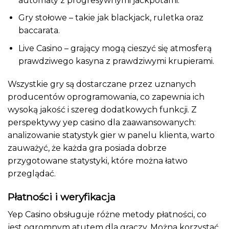
automaty z progresywnymi jackpotami.
Gry stołowe – takie jak blackjack, ruletka oraz
baccarata.
Live Casino – grający mogą cieszyć się atmosferą
prawdziwego kasyna z prawdziwymi krupierami.
Wszystkie gry są dostarczane przez uznanych
producentów oprogramowania, co zapewnia ich
wysoką jakość i szereg dodatkowych funkcji. Z
perspektywy yep casino dla zaawansowanych:
analizowanie statystyk gier w panelu klienta, warto
zauważyć, że każda gra posiada dobrze
przygotowane statystyki, które można łatwo
przeglądać.
Płatności i weryfikacja
Yep Casino obsługuje różne metody płatności, co
jest ogromnym atutem dla graczy. Można korzystać