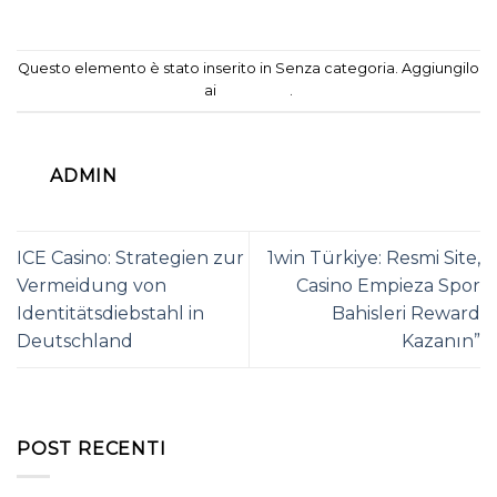
Questo elemento è stato inserito in Senza categoria. Aggiungilo
ai
segnalibri
.
ADMIN
ICE Casino: Strategien zur
1win Türkiye: Resmi Site,
Vermeidung von
Casino Empieza Spor
Identitätsdiebstahl in
Bahisleri Reward
Deutschland
Kazanın”
POST RECENTI