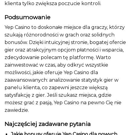
klienta tylko zwiększa poczucie kontroli.
Podsumowanie
Yep Casino to doskonałe miejsce dla graczy, którzy
szukają różnorodności w grach oraz solidnych
bonusów. Dzięki intuicyjnej stronie, bogatej ofercie
gier oraz atrakcyjnym opcjom płatności i wsparcia,
zdecydowanie polecam tę platformę. Warto
zainwestować w czas, aby odkryć wszystkie
możliwości, jakie oferuje Yep Casino dla
zaawansowanych: analizowanie statystyk gier w
panelu klienta, co zapewni jeszcze większą
satysfakcję z gier. Jeśli szukasz miejsca, gdzie
możesz grać z pasją, Yep Casino na pewno Cię nie
zawiedzie.
Najczęściej zadawane pytania
Jakie bonusy oferuje Yep Casino dla nowych