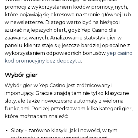
promocji z wykorzystaniem kodów promocyjnych,
które pojawiają się okresowo na stronie głównej lub
w newsletterze. Dlatego warto być na bieżąco i
szukać najlepszych ofert, gdyż Yep Casino dla
zaawansowanych: Analizowanie statystyk gier w
panelu klienta staje się jeszcze bardziej opłacalne z
wykorzystaniem odpowiednich bonusów
yep casino
kod promocyjny bez depozytu
.
Wybór gier
Wybór gier w Yep Casino jest zróżnicowany i
imponujący. Gracze znajdą tam nie tylko klasyczne
sloty, ale także nowoczesne automaty z wieloma
funkcjami. Poniżej przedstawiam kilka kategorii gier,
które można tam znaleźć:
Sloty – zarówno klasyki, jak i nowości, w tym