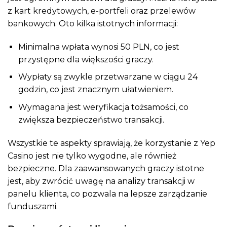
z kart kredytowych, e-portfeli oraz przelewów
bankowych. Oto kilka istotnych informacji:
Minimalna wpłata wynosi 50 PLN, co jest
przystępne dla większości graczy.
Wypłaty są zwykle przetwarzane w ciągu 24
godzin, co jest znacznym ułatwieniem.
Wymagana jest weryfikacja tożsamości, co
zwiększa bezpieczeństwo transakcji.
Wszystkie te aspekty sprawiają, że korzystanie z Yep
Casino jest nie tylko wygodne, ale również
bezpieczne. Dla zaawansowanych graczy istotne
jest, aby zwrócić uwagę na analizy transakcji w
panelu klienta, co pozwala na lepsze zarządzanie
funduszami.