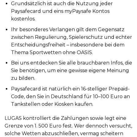
Grundsätzlich ist auch die Nutzung jeder
Paysafecard und eins myPaysafe Kontos
kostenlos.
Ihr besonderes Verlangen gilt dem Gegensatz
zwischen Regulierung, Spielerschutz und echter
Entscheidungsfreiheit – insbesondere bei dem
Thema Sportwetten ohne OASIS.
Bei uns entdecken Sie alle brauchbaren Infos, die
Sie benötigen, um eine gewisse eigene Meinung
zu bilden.
Paysafecard ist natürlich ein 16-stelliger Prepaid-
Code, den Sie in Deutschland für 10–100 Euro an
Tankstellen oder Kiosken kaufen.
LUGAS kontrolliert die Zahlungen sowie legt eine
Grenze von 1. 500 Euro fest. Wer dennoch versucht,
solche Wetten abzuschließen, vermag scheitern