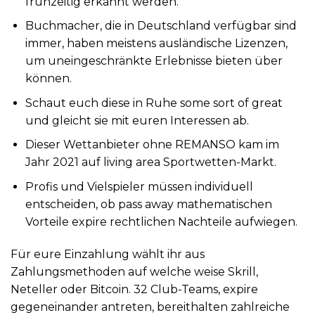
frühzeitig erkannt werden.
Buchmacher, die in Deutschland verfügbar sind
immer, haben meistens ausländische Lizenzen,
um uneingeschränkte Erlebnisse bieten über
können.
Schaut euch diese in Ruhe some sort of great
und gleicht sie mit euren Interessen ab.
Dieser Wettanbieter ohne REMANSO kam im
Jahr 2021 auf living area Sportwetten-Markt.
Profis und Vielspieler müssen individuell
entscheiden, ob pass away mathematischen
Vorteile expire rechtlichen Nachteile aufwiegen.
Für eure Einzahlung wählt ihr aus
Zahlungsmethoden auf welche weise Skrill,
Neteller oder Bitcoin. 32 Club-Teams, expire
gegeneinander antreten, bereithalten zahlreiche