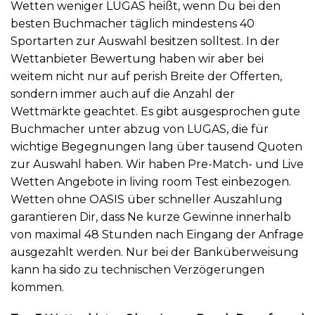
Wetten weniger LUGAS heißt, wenn Du bei den
besten Buchmacher täglich mindestens 40
Sportarten zur Auswahl besitzen solltest. In der
Wettanbieter Bewertung haben wir aber bei
weitem nicht nur auf perish Breite der Offerten,
sondern immer auch auf die Anzahl der
Wettmärkte geachtet. Es gibt ausgesprochen gute
Buchmacher unter abzug von LUGAS, die für
wichtige Begegnungen lang über tausend Quoten
zur Auswahl haben. Wir haben Pre-Match- und Live
Wetten Angebote in living room Test einbezogen.
Wetten ohne OASIS über schneller Auszahlung
garantieren Dir, dass Ne kurze Gewinne innerhalb
von maximal 48 Stunden nach Eingang der Anfrage
ausgezahlt werden. Nur bei der Banküberweisung
kann ha sido zu technischen Verzögerungen
kommen.