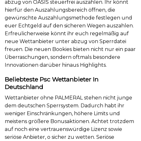
abzug von OASIS steuerfrei auszahlen. Ihr könnt
hierfür den Auszahlungsbereich öffnen, die
gewünschte Auszahlungsmethode festlegen und
euer Echtgeld auf den sicheren Wegen auszahlen.
Erfreulicherweise könnt ihr euch regelmäßig auf
neue Wettanbieter unter abzug von Sperrdatei
freuen. Die neuen Bookies bieten nicht nur ein paar
Überraschungen, sondern oftmals besondere
Innovationen darüber hinaus Highlights.
Beliebteste Psc Wettanbieter In
Deutschland
Wettanbieter ohne PALMERAL stehen nicht junge
dem deutschen Sperrsystem. Dadurch habt ihr
weniger Einschränkungen, höhere Limits und
meistens größere Bonusaktionen. Achtet trotzdem
auf noch eine vertrauenswürdige Lizenz sowie
seriöse Anbieter, o sicher zu wetten. Seriöse