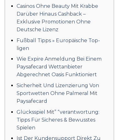
Casinos Ohne Beauty Mit Krabbe
Darüber Hinaus Cashback –
Exklusive Promotionen Ohne
Deutsche Lizenz
Fußball Tipps » Europäische Top-
ligen
Wie Expire Anmeldung Bei Einem
Paysafecard Wettanbieter
Abgerechnet Oasis Funktioniert
Sicherheit Und Lizenzierung Von
Sportwetten Ohne Palmeral Mit
Paysafecard
Glücksspiel Mit” “verantwortung:
Tipps Für Sicheres & Bewusstes
Spielen
Ist Der Kundensupport Direkt Zu