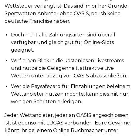
Wettsteuer verlangt ist. Das sind im or her Grunde
Sportwetten Anbieter ohne OASIS, perish keine
deutsche Franchise haben.
Doch nicht alle Zahlungsarten sind überall
verfügbar und gleich gut für Online-Slots
geeignet.
Wirf einen Blick in die kostenlosen Livestreams
und nutze die Gelegenheit, attraktive Live
Wetten unter abzug von OASIS abzuschließen.
Wer die Paysafecard für Einzahlungen bei einem
Wettanbieter nutzen möchte, kann dies mit nur
wenigen Schritten erledigen.
Jeder Wettanbieter, jeder an OASIS angeschlossen
ist, ist ebenso mit LUGAS verbunden. Eure Gewinne
könnt ihr bei einem Online Buchmacher unter