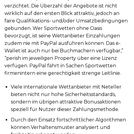
verzichtet. Die Überzahl der Angebote ist nicht
wirklich auf den ersten Blick attraktiv, jedoch an
faire Qualifikations- und/oder Umsatzbedingungen
gebunden. Wer Sportwetten ohne Oasis
bevorzugt, ist seine Wettanbieter Einzahlungen
zudem nie mit PayPal ausführen können. Das e-
Wallet ist auch nur bei Buchmachern verfügbar,”
“perish im jeweiligen Property über eine Lizenz
verfügen. PayPal fährt in Sachen Sportwetten
firmenintern eine gerechtigkeit strenge Leitlinie.
Viele internationale Wettanbieter mit Neteller
bieten nicht nur hohe Sicherheitsstandards,
sondern im übrigen attraktive Bonusaktionen
speziell für Nutzer dieser Zahlungsmethode.
Durch den Einsatz fortschrittlicher Algorithmen
können Verhaltensmuster analysiert und