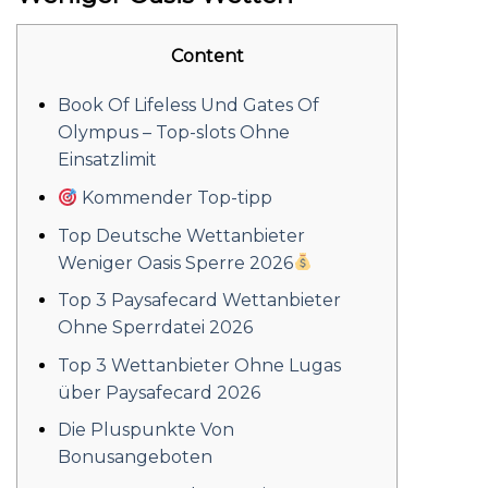
Content
Book Of Lifeless Und Gates Of
Olympus – Top-slots Ohne
Einsatzlimit
Kommender Top-tipp
Top Deutsche Wettanbieter
Weniger Oasis Sperre 2026
Top 3 Paysafecard Wettanbieter
Ohne Sperrdatei 2026
Top 3 Wettanbieter Ohne Lugas
über Paysafecard 2026
Die Pluspunkte Von
Bonusangeboten