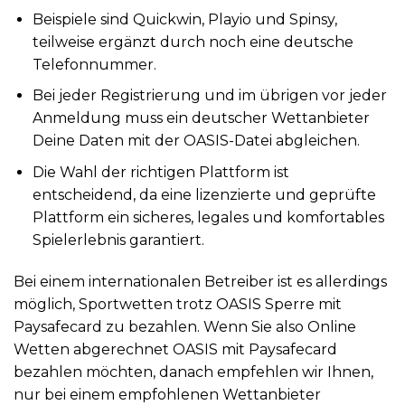
Beispiele sind Quickwin, Playio und Spinsy,
teilweise ergänzt durch noch eine deutsche
Telefonnummer.
Bei jeder Registrierung und im übrigen vor jeder
Anmeldung muss ein deutscher Wettanbieter
Deine Daten mit der OASIS-Datei abgleichen.
Die Wahl der richtigen Plattform ist
entscheidend, da eine lizenzierte und geprüfte
Plattform ein sicheres, legales und komfortables
Spielerlebnis garantiert.
Bei einem internationalen Betreiber ist es allerdings
möglich, Sportwetten trotz OASIS Sperre mit
Paysafecard zu bezahlen. Wenn Sie also Online
Wetten abgerechnet OASIS mit Paysafecard
bezahlen möchten, danach empfehlen wir Ihnen,
nur bei einem empfohlenen Wettanbieter