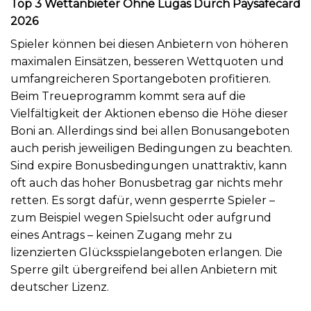
Top 3 Wettanbieter Ohne Lugas Durch Paysafecard
2026
Spieler können bei diesen Anbietern von höheren
maximalen Einsätzen, besseren Wettquoten und
umfangreicheren Sportangeboten profitieren.
Beim Treueprogramm kommt sera auf die
Vielfältigkeit der Aktionen ebenso die Höhe dieser
Boni an. Allerdings sind bei allen Bonusangeboten
auch perish jeweiligen Bedingungen zu beachten.
Sind expire Bonusbedingungen unattraktiv, kann
oft auch das hoher Bonusbetrag gar nichts mehr
retten. Es sorgt dafür, wenn gesperrte Spieler –
zum Beispiel wegen Spielsucht oder aufgrund
eines Antrags – keinen Zugang mehr zu
lizenzierten Glücksspielangeboten erlangen. Die
Sperre gilt übergreifend bei allen Anbietern mit
deutscher Lizenz.