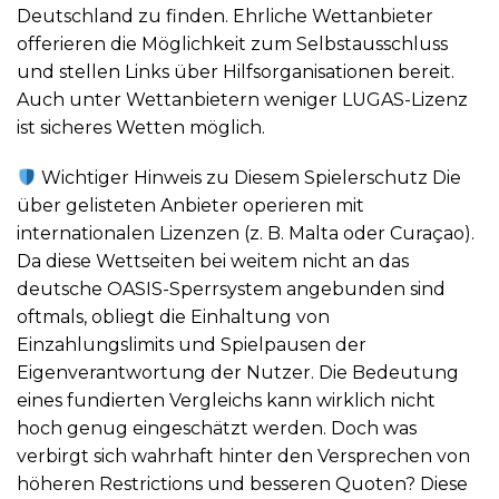
Deutschland zu finden. Ehrliche Wettanbieter
offerieren die Möglichkeit zum Selbstausschluss
und stellen Links über Hilfsorganisationen bereit.
Auch unter Wettanbietern weniger LUGAS-Lizenz
ist sicheres Wetten möglich.
Wichtiger Hinweis zu Diesem Spielerschutz Die
über gelisteten Anbieter operieren mit
internationalen Lizenzen (z. B. Malta oder Curaçao).
Da diese Wettseiten bei weitem nicht an das
deutsche OASIS-Sperrsystem angebunden sind
oftmals, obliegt die Einhaltung von
Einzahlungslimits und Spielpausen der
Eigenverantwortung der Nutzer. Die Bedeutung
eines fundierten Vergleichs kann wirklich nicht
hoch genug eingeschätzt werden. Doch was
verbirgt sich wahrhaft hinter den Versprechen von
höheren Restrictions und besseren Quoten? Diese