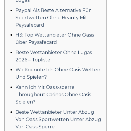
Lugas
Paypal Als Beste Alternative Für
Sportwetten Ohne Beauty Mit
Paysafecard
H3: Top Wettanbieter Ohne Oasis
über Paysafecard
Beste Wettanbieter Ohne Lugas
2026 – Topliste
Wo Koennte Ich Ohne Oasis Wetten
Und Spielen?
Kann Ich Mit Oasis-sperre
Throughout Casinos Ohne Oasis
Spielen?
Beste Wettanbieter Unter Abzug
Von Oasis Sportwetten Unter Abzug
Von Oasis Sperre