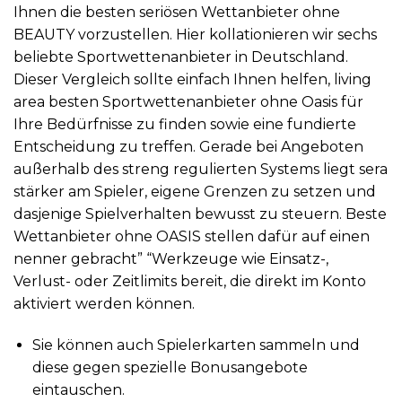
Ihnen die besten seriösen Wettanbieter ohne
BEAUTY vorzustellen. Hier kollationieren wir sechs
beliebte Sportwettenanbieter in Deutschland.
Dieser Vergleich sollte einfach Ihnen helfen, living
area besten Sportwettenanbieter ohne Oasis für
Ihre Bedürfnisse zu finden sowie eine fundierte
Entscheidung zu treffen. Gerade bei Angeboten
außerhalb des streng regulierten Systems liegt sera
stärker am Spieler, eigene Grenzen zu setzen und
dasjenige Spielverhalten bewusst zu steuern. Beste
Wettanbieter ohne OASIS stellen dafür auf einen
nenner gebracht” “Werkzeuge wie Einsatz-,
Verlust- oder Zeitlimits bereit, die direkt im Konto
aktiviert werden können.
Sie können auch Spielerkarten sammeln und
diese gegen spezielle Bonusangebote
eintauschen.