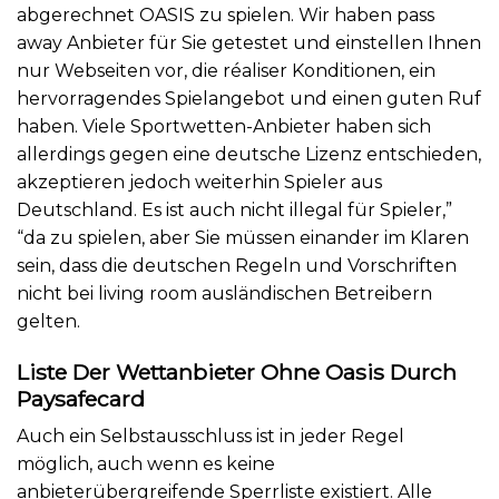
abgerechnet OASIS zu spielen. Wir haben pass
away Anbieter für Sie getestet und einstellen Ihnen
nur Webseiten vor, die réaliser Konditionen, ein
hervorragendes Spielangebot und einen guten Ruf
haben. Viele Sportwetten-Anbieter haben sich
allerdings gegen eine deutsche Lizenz entschieden,
akzeptieren jedoch weiterhin Spieler aus
Deutschland. Es ist auch nicht illegal für Spieler,”
“da zu spielen, aber Sie müssen einander im Klaren
sein, dass die deutschen Regeln und Vorschriften
nicht bei living room ausländischen Betreibern
gelten.
Liste Der Wettanbieter Ohne Oasis Durch
Paysafecard
Auch ein Selbstausschluss ist in jeder Regel
möglich, auch wenn es keine
anbieterübergreifende Sperrliste existiert. Alle