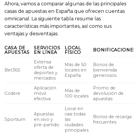
Ahora, vamos a comparar algunas de las principales
casas de apuestas en España que ofrecen cuentas
omnicanal. La siguiente tabla resume las
características más importantes, así como sus
ventajas y desventajas.
CASA DE
SERVICIOS
LOCAL
BONIFICACIONE
APUESTAS
EN LÍNEA
FÍSICO
Extensa
Más de 50
Bonos de
oferta de
Bet365
locales en
bienvenida
deportes y
España
generosos
mercados
Aplicación
Promo de
Más de
Codere
móvil
devolución de
100 locales
efectiva
apuestas
Local en
Apuestas
casi todas
Bonos de recarga
Sportium
en vivo y
las
frecuentes
pre-partido
ciudades
principales