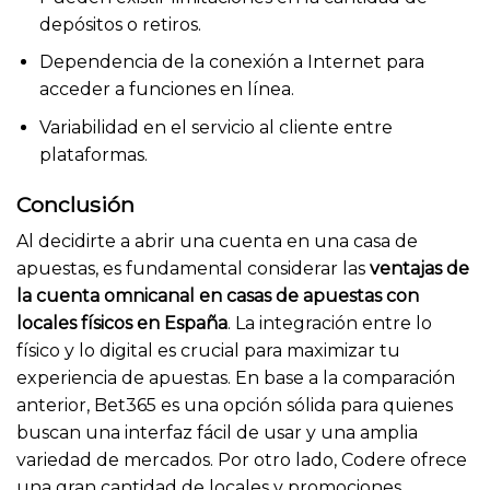
depósitos o retiros.
Dependencia de la conexión a Internet para
acceder a funciones en línea.
Variabilidad en el servicio al cliente entre
plataformas.
Conclusión
Al decidirte a abrir una cuenta en una casa de
apuestas, es fundamental considerar las
ventajas de
la cuenta omnicanal en casas de apuestas con
locales físicos en España
. La integración entre lo
físico y lo digital es crucial para maximizar tu
experiencia de apuestas. En base a la comparación
anterior, Bet365 es una opción sólida para quienes
buscan una interfaz fácil de usar y una amplia
variedad de mercados. Por otro lado, Codere ofrece
una gran cantidad de locales y promociones