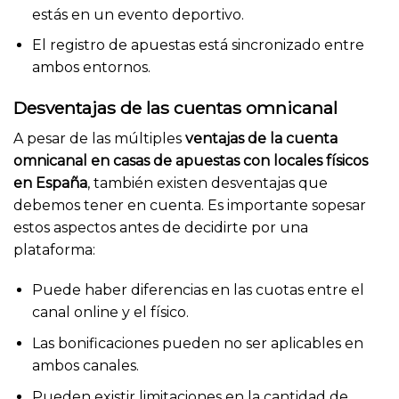
estás en un evento deportivo.
El registro de apuestas está sincronizado entre
ambos entornos.
Desventajas de las cuentas omnicanal
A pesar de las múltiples
ventajas de la cuenta
omnicanal en casas de apuestas con locales físicos
en España
, también existen desventajas que
debemos tener en cuenta. Es importante sopesar
estos aspectos antes de decidirte por una
plataforma:
Puede haber diferencias en las cuotas entre el
canal online y el físico.
Las bonificaciones pueden no ser aplicables en
ambos canales.
Pueden existir limitaciones en la cantidad de