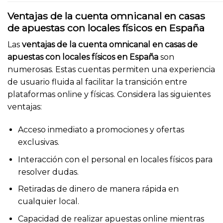
Ventajas de la cuenta omnicanal en casas
de apuestas con locales físicos en España
Las
ventajas de la cuenta omnicanal en casas de
apuestas con locales físicos en España
son
numerosas. Estas cuentas permiten una experiencia
de usuario fluida al facilitar la transición entre
plataformas online y físicas. Considera las siguientes
ventajas:
Acceso inmediato a promociones y ofertas
exclusivas.
Interacción con el personal en locales físicos para
resolver dudas.
Retiradas de dinero de manera rápida en
cualquier local.
Capacidad de realizar apuestas online mientras