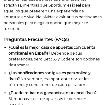
atractivas, mientras que Sportium es ideal para
aquellos que prefieren una experiencia de
apuestas en vivo. No olvides evaluar tus necesidades
personales para elegir la opción que mejor te
funcione.
Preguntas Frecuentes (FAQs)
¿Cuál es la mejor casa de apuestas con cuenta
omnicanal en España?
Depende de tus
preferencias, pero Bet365 y Codere son opciones
destacadas.
¿Las bonificaciones son iguales para online y
físico?
No siempre, es importante revisar los
términos y condiciones de cada plataforma.
¿Puedo retirar mis ganancias en un local físico?
Sí, muchas casas de apuestas te permiten
hacerlo.