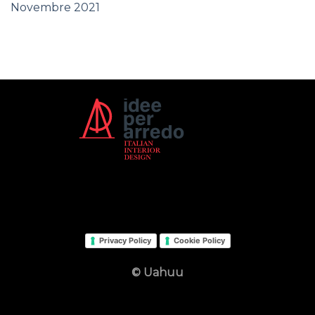
Novembre 2021
Privacy Policy
Cookie Policy
© Uahuu