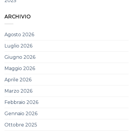
2025
ARCHIVIO
Agosto 2026
Luglio 2026
Giugno 2026
Maggio 2026
Aprile 2026
Marzo 2026
Febbraio 2026
Gennaio 2026
Ottobre 2025