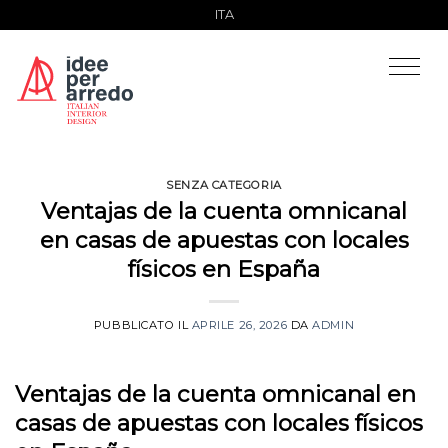
Salta
ITA
ai
contenuti
SENZA CATEGORIA
Ventajas de la cuenta omnicanal
en casas de apuestas con locales
físicos en España
PUBBLICATO IL
APRILE 26, 2026
DA
ADMIN
Ventajas de la cuenta omnicanal en
casas de apuestas con locales físicos