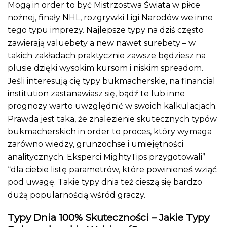
Mogą in order to być Mistrzostwa Świata w piłce
nożnej, finały NHL, rozgrywki Ligi Narodów we inne
tego typu imprezy. Najlepsze typy na dziś często
zawierają valuebety a new nawet surebety – w
takich zakładach praktycznie zawsze będziesz na
plusie dzięki wysokim kursom i niskim spreadom.
Jeśli interesują cię typy bukmacherskie, na financial
institution zastanawiasz się, bądź te lub inne
prognozy warto uwzględnić w swoich kalkulacjach.
Prawda jest taka, że znalezienie skutecznych typów
bukmacherskich in order to proces, który wymaga
zarówno wiedzy, grunzochse i umiejętności
analitycznych. Eksperci MightyTips przygotowali”
“dla ciebie listę parametrów, które powinieneś wziąć
pod uwagę. Takie typy dnia też cieszą się bardzo
dużą popularnością wśród graczy.
Typy Dnia 100% Skuteczności – Jakie Typy