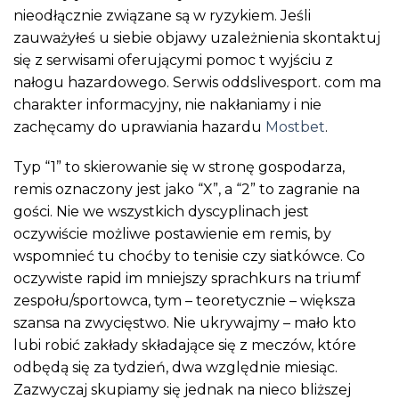
nieodłącznie związane są w ryzykiem. Jeśli
zauważyłeś u siebie objawy uzależnienia skontaktuj
się z serwisami oferującymi pomoc t wyjściu z
nałogu hazardowego. Serwis oddslivesport. com ma
charakter informacyjny, nie nakłaniamy i nie
zachęcamy do uprawiania hazardu
Mostbet
.
Typ “1” to skierowanie się w stronę gospodarza,
remis oznaczony jest jako “X”, a “2” to zagranie na
gości. Nie we wszystkich dyscyplinach jest
oczywiście możliwe postawienie em remis, by
wspomnieć tu choćby to tenisie czy siatkówce. Co
oczywiste rapid im mniejszy sprachkurs na triumf
zespołu/sportowca, tym – teoretycznie – większa
szansa na zwycięstwo. Nie ukrywajmy – mało kto
lubi robić zakłady składające się z meczów, które
odbędą się za tydzień, dwa względnie miesiąc.
Zazwyczaj skupiamy się jednak na nieco bliższej