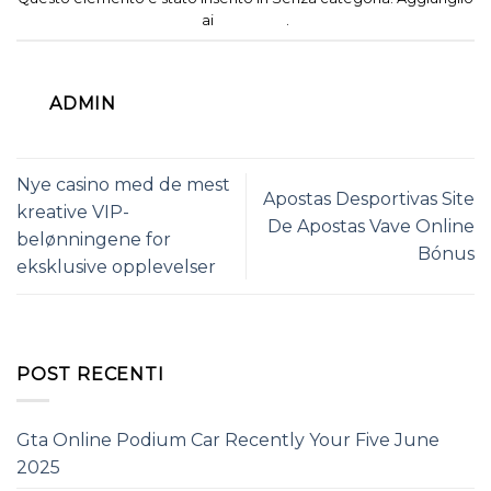
ai
segnalibri
.
ADMIN
Nye casino med de mest
Apostas Desportivas Site
kreative VIP-
De Apostas Vave Online
belønningene for
Bónus
eksklusive opplevelser
POST RECENTI
Gta Online Podium Car Recently Your Five June
2025