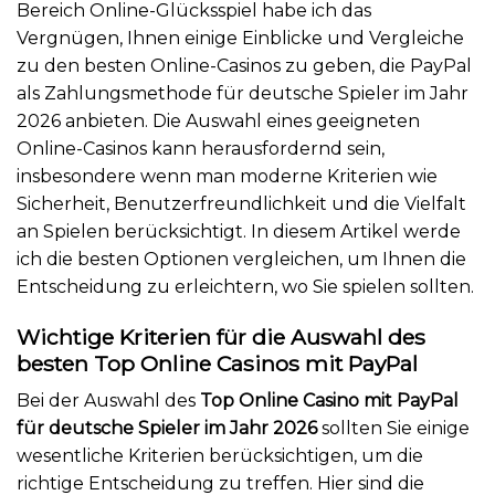
Bereich Online-Glücksspiel habe ich das
Vergnügen, Ihnen einige Einblicke und Vergleiche
zu den besten Online-Casinos zu geben, die PayPal
als Zahlungsmethode für deutsche Spieler im Jahr
2026 anbieten. Die Auswahl eines geeigneten
Online-Casinos kann herausfordernd sein,
insbesondere wenn man moderne Kriterien wie
Sicherheit, Benutzerfreundlichkeit und die Vielfalt
an Spielen berücksichtigt. In diesem Artikel werde
ich die besten Optionen vergleichen, um Ihnen die
Entscheidung zu erleichtern, wo Sie spielen sollten.
Wichtige Kriterien für die Auswahl des
besten Top Online Casinos mit PayPal
Bei der Auswahl des
Top Online Casino mit PayPal
für deutsche Spieler im Jahr 2026
sollten Sie einige
wesentliche Kriterien berücksichtigen, um die
richtige Entscheidung zu treffen. Hier sind die