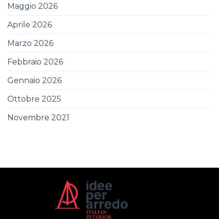
Maggio 2026
Aprile 2026
Marzo 2026
Febbraio 2026
Gennaio 2026
Ottobre 2025
Novembre 2021