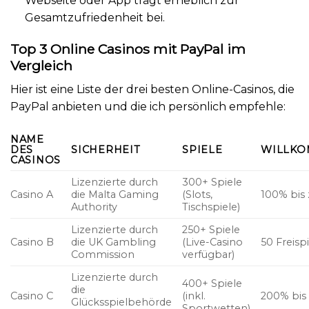
Webseite oder App trägt erheblich zur
Gesamtzufriedenheit bei.
Top 3 Online Casinos mit PayPal im
Vergleich
Hier ist eine Liste der drei besten Online-Casinos, die
PayPal anbieten und die ich persönlich empfehle:
NAME
DES
SICHERHEIT
SPIELE
WILLK
CASINOS
Lizenzierte durch
300+ Spiele
Casino A
die Malta Gaming
(Slots,
100% bis
Authority
Tischspiele)
Lizenzierte durch
250+ Spiele
Casino B
die UK Gambling
(Live-Casino
50 Freisp
Commission
verfügbar)
Lizenzierte durch
400+ Spiele
die
Casino C
(inkl.
200% bis
Glücksspielbehörde
Sportwetten)