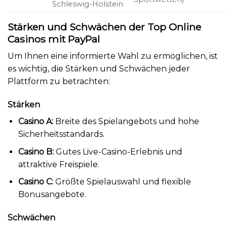
Schleswig-Holstein
Stärken und Schwächen der Top Online
Casinos mit PayPal
Um Ihnen eine informierte Wahl zu ermöglichen, ist
es wichtig, die Stärken und Schwächen jeder
Plattform zu betrachten:
Stärken
Casino A:
Breite des Spielangebots und hohe
Sicherheitsstandards.
Casino B:
Gutes Live-Casino-Erlebnis und
attraktive Freispiele.
Casino C:
Größte Spielauswahl und flexible
Bonusangebote.
Schwächen