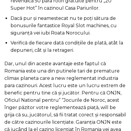
revendică 50 para rotiri gratuite pentru „20
Super Hot” în cazinoul Casa Pariurilor.
Dacă pur și neamestecat nu te poți sătura de
bonusurile fantastice Royal Slot machines, cu
siguranță vei iubi Roata Norocului.
Verifică de fiecare dată condițiile de plată, atât la
depuneri, cât și la retrageri.
Dar, unul din aceste avantaje este faptul că
Romania este una din putinele tari de premature
climax planeta care a new reglementat industria
para cazinouri. Acest lucru este un lucru extrem de
benefic pentru tine că și jucător. Pentru că ONJN,
Oficiul National pentru” “Jocurile de Noroc, acest
înger păzitor votre reglementează piață, will be
grija că su, jucătorul, să fii tratat corect și responsabil
de către cazinourile licențiate. Garanția ONJN este
că jucând la el cazino licențiat în Romania vei avea