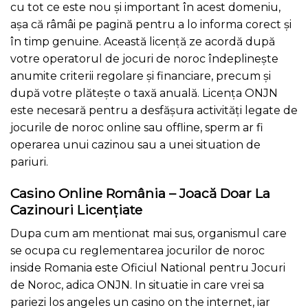
cu tot ce este nou și important în acest domeniu,
așa că râmâi pe pagină pentru a lo informa corect și
în timp genuine. Această licență ze acordă după
votre operatorul de jocuri de noroc îndeplinește
anumite criterii regolare și financiare, precum și
după votre plătește o taxă anuală. Licența ONJN
este necesară pentru a desfășura activități legate de
jocurile de noroc online sau offline, sperm ar fi
operarea unui cazinou sau a unei situation de
pariuri.
Casino Online România – Joacă Doar La
Cazinouri Licențiate
Dupa cum am mentionat mai sus, organismul care
se ocupa cu reglementarea jocurilor de noroc
inside Romania este Oficiul National pentru Jocuri
de Noroc, adica ONJN. In situatie in care vrei sa
pariezi los angeles un casino on the internet, iar