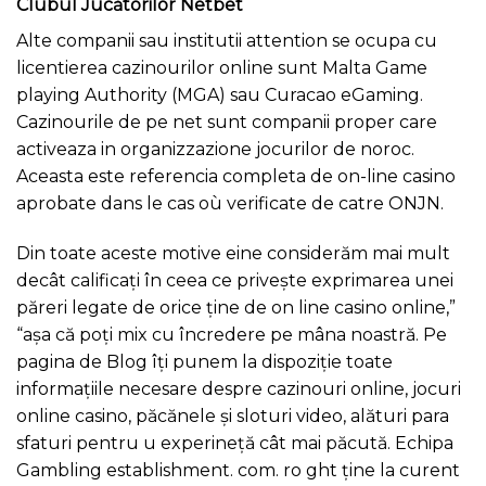
Clubul Jucătorilor Netbet
Alte companii sau institutii attention se ocupa cu
licentierea cazinourilor online sunt Malta Game
playing Authority (MGA) sau Curacao eGaming.
Cazinourile de pe net sunt companii proper care
activeaza in organizzazione jocurilor de noroc.
Aceasta este referencia completa de on-line casino
aprobate dans le cas où verificate de catre ONJN.
Din toate aceste motive eine considerăm mai mult
decât calificați în ceea ce privește exprimarea unei
păreri legate de orice ține de on line casino online,”
“așa că poți mix cu încredere pe mâna noastră. Pe
pagina de Blog îți punem la dispoziție toate
informațiile necesare despre cazinouri online, jocuri
online casino, păcănele și sloturi video, alături para
sfaturi pentru u experineță cât mai păcută. Echipa
Gambling establishment. com. ro ght ține la curent