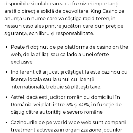
disponibile și colaborarea cu furnizori importanți
arată o direcție solidă de dezvoltare. King Casino ze
anunță un nume care va câștiga rapid teren, in
nessun caso ales printre jucătorii care pun preț pe
siguranță, echilibru și responsabilitate.
Poate fi obținut de pe platforma de casino on the
web, de la afiliați sau ca lado a unei oferte
exclusive.
Indiferent că ai jucat și câștigat la este cazinou cu
licență locală sau la unul cu licență
internațională, trebuie să plătești taxe.
Astfel, dacă ești jucător român cu domiciliul în
România, vei plăti între 3% și 40%, în funcție de
câștig către autoritățile severo române.
Cazinourile de pe world wide web sunt companii
treatment activeaza in organizzazione jocurilor