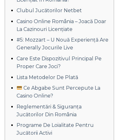
Clubul Jucătorilor Netbet
Casino Online România – Joacă Doar
La Cazinouri Licențiate
#5: Mozzart – U Nouă Experiență Are
Generally Jocurile Live
Care Este Dispozitivul Principal Pe
Proper Care Joci?
Lista Metodelor De Plată
Ce Abgabe Sunt Percepute La
Casino Online?
Reglementări & Siguranța
Jucătorilor Din România
Programe De Loialitate Pentru
Jucătorii Activi