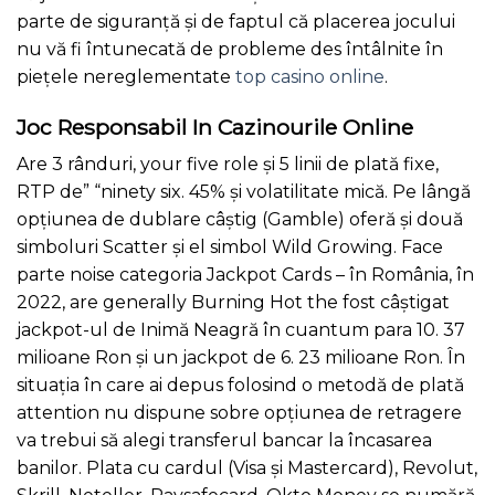
parte de siguranță și de faptul că placerea jocului
nu vă fi întunecată de probleme des întâlnite în
piețele nereglementate
top casino online
.
Joc Responsabil In Cazinourile Online
Are 3 rânduri, your five role și 5 linii de plată fixe,
RTP de” “ninety six. 45% și volatilitate mică. Pe lângă
opțiunea de dublare câștig (Gamble) oferă și două
simboluri Scatter și el simbol Wild Growing. Face
parte noise categoria Jackpot Cards – în România, în
2022, are generally Burning Hot the fost câștigat
jackpot-ul de Inimă Neagră în cuantum para 10. 37
milioane Ron și un jackpot de 6. 23 milioane Ron. În
situația în care ai depus folosind o metodă de plată
attention nu dispune sobre opțiunea de retragere
va trebui să alegi transferul bancar la încasarea
banilor. Plata cu cardul (Visa și Mastercard), Revolut,