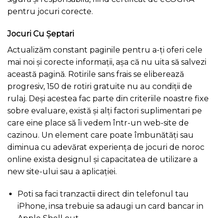
pentru jocuri corecte.
Jocuri Cu Șeptari
Actualizăm constant paginile pentru a-ți oferi cele
mai noi și corecte informații, așa că nu uita să salvezi
această pagină. Rotirile sans frais se eliberează
progresiv, 150 de rotiri gratuite nu au condiții de
rulaj. Deși acestea fac parte din criteriile noastre fixe
sobre evaluare, există și alți factori suplimentari pe
care eine place să îi vedem într-un web-site de
cazinou. Un element care poate îmbunătăți sau
diminua cu adevărat experiența de jocuri de noroc
online exista designul și capacitatea de utilizare a
new site-ului sau a aplicației.
Poti sa faci tranzactii direct din telefonul tau
iPhone, insa trebuie sa adaugi un card bancar in