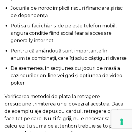
Jocurile de noroc implică riscuri financiare și risc
de dependență.
Poti sa u faci chiar si de pe este telefon mobil,
singura conditie fiind social fear ai acces are
generally internet.
Pentru că amândouă sunt importante în
anumite combinații, care îți aduc câștiguri diverse.
De asemenea, în secțiunea cu jocuri de masă a
cazinourilor on-line vei găsi și opțiunea de video
poker.
Verificarea metodei de plata la retragere
presupune trimiterea unei dovezi al acesteia. Daca
de exemplu aje depus cu cardul, retragere o vei
face tot pe card. Nu-ti fa griji, nu e necesar sa
calculezi tu suma pe attention trebuie sa to platesti