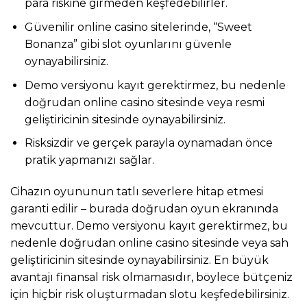
para riskine girmeden keşfedebilirler.
Güvenilir online casino sitelerinde, “Sweet
Bonanza” gibi slot oyunlarını güvenle
oynayabilirsiniz.
Demo versiyonu kayıt gerektirmez, bu nedenle
doğrudan online casino sitesinde veya resmi
geliştiricinin sitesinde oynayabilirsiniz.
Risksizdir ve gerçek parayla oynamadan önce
pratik yapmanızı sağlar.
Cihazın oyununun tatlı severlere hitap etmesi
garanti edilir – burada doğrudan oyun ekranında
mevcuttur. Demo versiyonu kayıt gerektirmez, bu
nedenle doğrudan online casino sitesinde veya sah
geliştiricinin sitesinde oynayabilirsiniz. En büyük
avantajı finansal risk olmamasıdır, böylece bütçeniz
için hiçbir risk oluşturmadan slotu keşfedebilirsiniz.