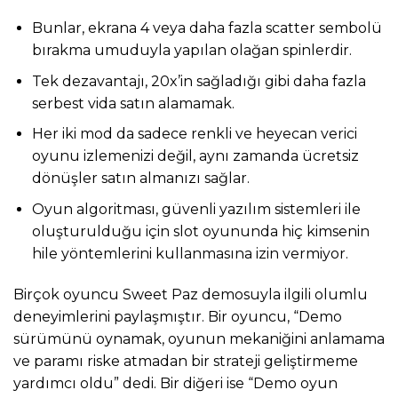
Bunlar, ekrana 4 veya daha fazla scatter sembolü
bırakma umuduyla yapılan olağan spinlerdir.
Tek dezavantajı, 20x’in sağladığı gibi daha fazla
serbest vida satın alamamak.
Her iki mod da sadece renkli ve heyecan verici
oyunu izlemenizi değil, aynı zamanda ücretsiz
dönüşler satın almanızı sağlar.
Oyun algoritması, güvenli yazılım sistemleri ile
oluşturulduğu için slot oyununda hiç kimsenin
hile yöntemlerini kullanmasına izin vermiyor.
Birçok oyuncu Sweet Paz demosuyla ilgili olumlu
deneyimlerini paylaşmıştır. Bir oyuncu, “Demo
sürümünü oynamak, oyunun mekaniğini anlamama
ve paramı riske atmadan bir strateji geliştirmeme
yardımcı oldu” dedi. Bir diğeri ise “Demo oyun