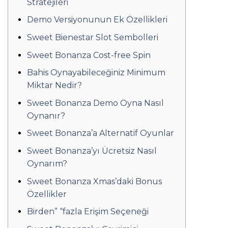
Stratejileri
Demo Versiyonunun Ek Özellikleri
Sweet Bienestar Slot Sembolleri
Sweet Bonanza Cost-free Spin
Bahis Oynayabileceğiniz Minimum
Miktar Nedir?
Sweet Bonanza Demo Oyna Nasıl
Oynanır?
Sweet Bonanza’a Alternatif Oyunlar
Sweet Bonanza’yı Ücretsiz Nasıl
Oynarım?
Sweet Bonanza Xmas’daki Bonus
Özellikler
Birden” “fazla Erişim Seçeneği