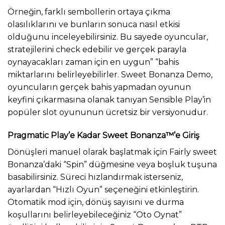
Örneğin, farklı sembollerin ortaya çıkma
olasılıklarını ve bunların sonuca nasıl etkisi
olduğunu inceleyebilirsiniz. Bu sayede oyuncular,
stratejilerini check edebilir ve gerçek parayla
oynayacakları zaman için en uygun” “bahis
miktarlarını belirleyebilirler. Sweet Bonanza Demo,
oyuncuların gerçek bahis yapmadan oyunun
keyfini çıkarmasına olanak tanıyan Sensible Play’in
popüler slot oyununun ücretsiz bir versiyonudur.
Pragmatic Play’e Kadar Sweet Bonanza™’e Giriş
Dönüşleri manuel olarak başlatmak için Fairly sweet
Bonanza’daki “Spin” düğmesine veya boşluk tuşuna
basabilirsiniz. Süreci hızlandırmak isterseniz,
ayarlardan “Hızlı Oyun” seçeneğini etkinleştirin.
Otomatik mod için, dönüş sayısını ve durma
koşullarını belirleyebileceğiniz “Oto Oynat”