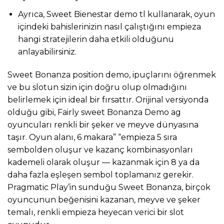
Ayrıca, Sweet Bienestar demo tl kullanarak, oyun
içindeki bahislerinizin nasıl çalıştığını empieza
hangi stratejilerin daha etkili olduğunu
anlayabilirsiniz.
Sweet Bonanza position demo, ipuçlarını öğrenmek
ve bu slotun sizin için doğru olup olmadığını
belirlemek için ideal bir fırsattır. Orijinal versiyonda
olduğu gibi, Fairly sweet Bonanza Demo ag
oyuncuları renkli bir şeker ve meyve dünyasına
taşır. Oyun alanı, 6 makara” “empieza 5 sıra
sembolden oluşur ve kazanç kombinasyonları
kademeli olarak oluşur — kazanmak için 8 ya da
daha fazla eşleşen sembol toplamanız gerekir.
Pragmatic Play’in sunduğu Sweet Bonanza, birçok
oyuncunun beğenisini kazanan, meyve ve şeker
temalı, renkli empieza heyecan verici bir slot