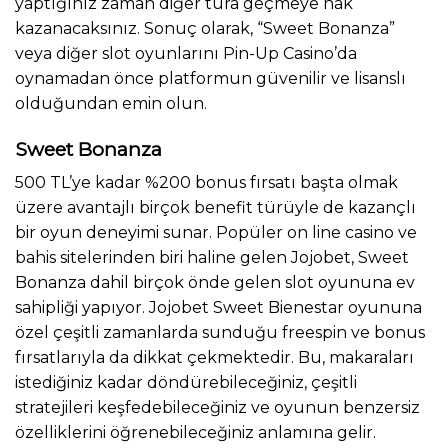
yaptığınız zaman diğer tura geçmeye hak
kazanacaksınız. Sonuç olarak, “Sweet Bonanza”
veya diğer slot oyunlarını Pin-Up Casino’da
oynamadan önce platformun güvenilir ve lisanslı
olduğundan emin olun.
Sweet Bonanza
500 TL’ye kadar %200 bonus fırsatı başta olmak
üzere avantajlı birçok benefit türüyle de kazançlı
bir oyun deneyimi sunar. Popüler on line casino ve
bahis sitelerinden biri haline gelen Jojobet, Sweet
Bonanza dahil birçok önde gelen slot oyununa ev
sahipliği yapıyor. Jojobet Sweet Bienestar oyununa
özel çeşitli zamanlarda sunduğu freespin ve bonus
fırsatlarıyla da dikkat çekmektedir. Bu, makaraları
istediğiniz kadar döndürebileceğiniz, çeşitli
stratejileri keşfedebileceğiniz ve oyunun benzersiz
özelliklerini öğrenebileceğiniz anlamına gelir.