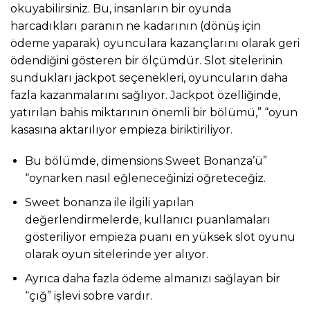
okuyabilirsiniz. Bu, insanların bir oyunda
harcadıkları paranın ne kadarının (dönüş için
ödeme yaparak) oyunculara kazançlarını olarak geri
ödendiğini gösteren bir ölçümdür. Slot sitelerinin
sundukları jackpot seçenekleri, oyuncuların daha
fazla kazanmalarını sağlıyor. Jackpot özelliğinde,
yatırılan bahis miktarının önemli bir bölümü,” “oyun
kasasına aktarılıyor empieza biriktiriliyor.
Bu bölümde, dimensions Sweet Bonanza’ü”
“oynarken nasıl eğleneceğinizi öğreteceğiz.
Sweet bonanza ile ilgili yapılan
değerlendirmelerde, kullanıcı puanlamaları
gösteriliyor empieza puanı en yüksek slot oyunu
olarak oyun sitelerinde yer alıyor.
Ayrıca daha fazla ödeme almanızı sağlayan bir
“çığ” işlevi sobre vardır.