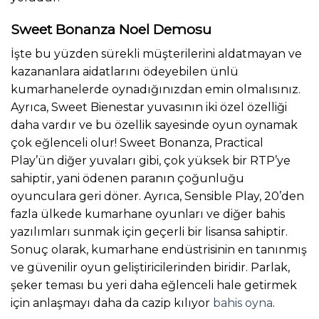
Sweet Bonanza Noel Demosu
İşte bu yüzden sürekli müşterilerini aldatmayan ve
kazananlara aidatlarını ödeyebilen ünlü
kumarhanelerde oynadığınızdan emin olmalısınız.
Ayrıca, Sweet Bienestar yuvasının iki özel özelliği
daha vardır ve bu özellik sayesinde oyun oynamak
çok eğlenceli olur! Sweet Bonanza, Practical
Play’ün diğer yuvaları gibi, çok yüksek bir RTP’ye
sahiptir, yani ödenen paranın çoğunluğu
oyunculara geri döner. Ayrıca, Sensible Play, 20’den
fazla ülkede kumarhane oyunları ve diğer bahis
yazılımları sunmak için geçerli bir lisansa sahiptir.
Sonuç olarak, kumarhane endüstrisinin en tanınmış
ve güvenilir oyun geliştiricilerinden biridir. Parlak,
şeker teması bu yeri daha eğlenceli hale getirmek
için anlaşmayı daha da cazip kılıyor
bahis oyna
.