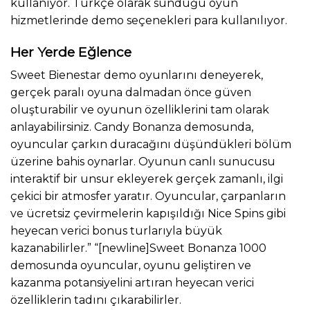
kullanıyor. Türkçe olarak sunduğu oyun
hizmetlerinde demo seçenekleri para kullanılıyor.
Her Yerde Eğlence
Sweet Bienestar demo oyunlarını deneyerek,
gerçek paralı oyuna dalmadan önce güven
oluşturabilir ve oyunun özelliklerini tam olarak
anlayabilirsiniz. Candy Bonanza demosunda,
oyuncular çarkın duracağını düşündükleri bölüm
üzerine bahis oynarlar. Oyunun canlı sunucusu
interaktif bir unsur ekleyerek gerçek zamanlı, ilgi
çekici bir atmosfer yaratır. Oyuncular, çarpanların
ve ücretsiz çevirmelerin kapışıldığı Nice Spins gibi
heyecan verici bonus turlarıyla büyük
kazanabilirler.” “[newline]Sweet Bonanza 1000
demosunda oyuncular, oyunu geliştiren ve
kazanma potansiyelini artıran heyecan verici
özelliklerin tadını çıkarabilirler.