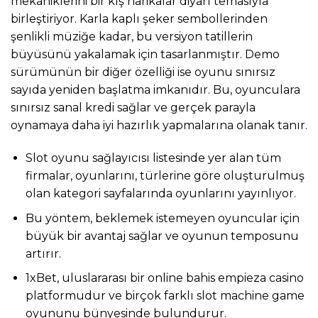
mekaniklerini bir kış harikalar diyarı temasıyla
birleştiriyor. Karla kaplı şeker sembollerinden
şenlikli müziğe kadar, bu versiyon tatillerin
büyüsünü yakalamak için tasarlanmıştır. Demo
sürümünün bir diğer özelliği ise oyunu sınırsız
sayıda yeniden başlatma imkanıdır. Bu, oyunculara
sınırsız sanal kredi sağlar ve gerçek parayla
oynamaya daha iyi hazırlık yapmalarına olanak tanır.
Slot oyunu sağlayıcısı listesinde yer alan tüm
firmalar, oyunlarını, türlerine göre oluşturulmuş
olan kategori sayfalarında oyunlarını yayınlıyor.
Bu yöntem, beklemek istemeyen oyuncular için
büyük bir avantaj sağlar ve oyunun temposunu
artırır.
1xBet, uluslararası bir online bahis empieza casino
platformudur ve birçok farklı slot machine game
oyununu bünyesinde bulundurur.