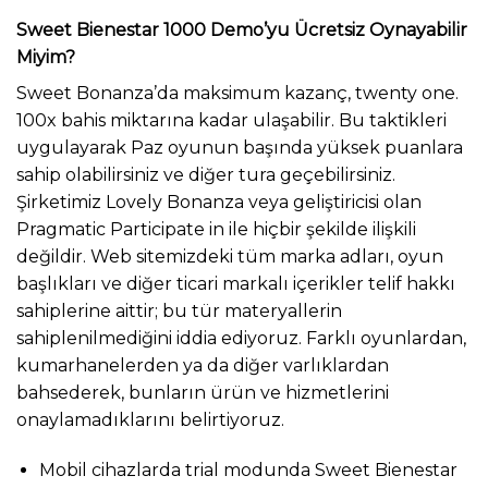
Sweet Bienestar 1000 Demo’yu Ücretsiz Oynayabilir
Miyim?
Sweet Bonanza’da maksimum kazanç, twenty one.
100x bahis miktarına kadar ulaşabilir. Bu taktikleri
uygulayarak Paz oyunun başında yüksek puanlara
sahip olabilirsiniz ve diğer tura geçebilirsiniz.
Şirketimiz Lovely Bonanza veya geliştiricisi olan
Pragmatic Participate in ile hiçbir şekilde ilişkili
değildir. Web sitemizdeki tüm marka adları, oyun
başlıkları ve diğer ticari markalı içerikler telif hakkı
sahiplerine aittir; bu tür materyallerin
sahiplenilmediğini iddia ediyoruz. Farklı oyunlardan,
kumarhanelerden ya da diğer varlıklardan
bahsederek, bunların ürün ve hizmetlerini
onaylamadıklarını belirtiyoruz.
Mobil cihazlarda trial modunda Sweet Bienestar