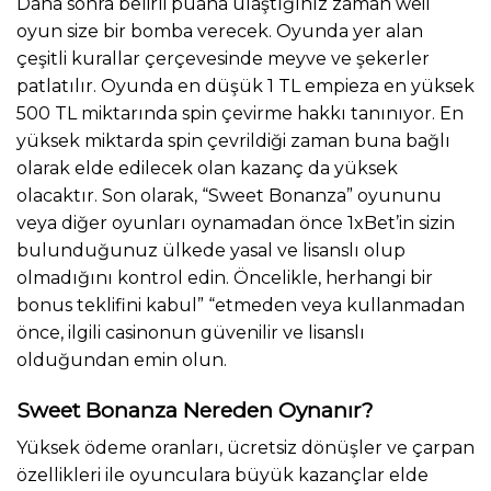
Daha sonra belirli puana ulaştığınız zaman weil
oyun size bir bomba verecek. Oyunda yer alan
çeşitli kurallar çerçevesinde meyve ve şekerler
patlatılır. Oyunda en düşük 1 TL empieza en yüksek
500 TL miktarında spin çevirme hakkı tanınıyor. En
yüksek miktarda spin çevrildiği zaman buna bağlı
olarak elde edilecek olan kazanç da yüksek
olacaktır. Son olarak, “Sweet Bonanza” oyununu
veya diğer oyunları oynamadan önce 1xBet’in sizin
bulunduğunuz ülkede yasal ve lisanslı olup
olmadığını kontrol edin. Öncelikle, herhangi bir
bonus teklifini kabul” “etmeden veya kullanmadan
önce, ilgili casinonun güvenilir ve lisanslı
olduğundan emin olun.
Sweet Bonanza Nereden Oynanır?
Yüksek ödeme oranları, ücretsiz dönüşler ve çarpan
özellikleri ile oyunculara büyük kazançlar elde