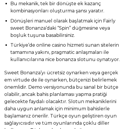
Bu mekanik, tek bir dönüşte ek kazanç
kombinasyonları oluşturma şansı yaratır.
Dönüşleri manuel olarak başlatmak için Fairly
sweet Bonanza’daki “Spin” düğmesine veya
boşluk tuşuna basabilirsiniz.
Türkiye’de online casino hizmeti sunan sitelerin
tamamına yakını, pragmatic anlaşmaları ile
kullanıcılarına nice bonanza slotunu oynatıyor.
Sweet Bonanza’yı ücretsiz oynarken veya gerçek
em virtude de ile oynarken, bütçenizi belirlemek
önemlidir. Demo versiyonunda bu sanal bir bütçe
olabilir, ancak bahis planlaması yapma pratiği
gelecekte faydalı olacaktır. Slotun mekaniklerini
daha uygun anlamak için minimum bahislerle
başlamanız önerilir. Türkçe oyun geliştiren oyun
sağlayıcısıdır ve tüm oyunlarında çoklu diller