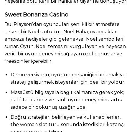
neşesi ile dolu karlı bir harikalar diyarına dönüşüyor.
Sweet Bonanza Casino
Bu, Playson’dan oyuncuları şenlikli bir atmosfere
çeken bir Noel slotudur. Noel Baba, oyuncaklar
empieza hediyeler gibi geleneksel Noel sembolleri
sunar. Oyun, Noel temasını vurgulayan ve heyecan
verici bir oyun deneyimi sağlayan özel bonuslar ve
freespinler içerebilir.
Demo versiyonu, oyunun mekaniğini anlamak ve
strateji geliştirmek isteyenler için ideal bir yoldur.
Masaüstü bilgisayara bağlı kalmanıza gerek yok;
gaté tatlılarınız ve canlı oyun deneyiminiz artık
sadece bir dokunuş uzağınızda.
Doğru stratejileri belirleyen ve kullanabilenler,
the woman slot turu sonunda istedikleri kazanç
oranlarına ulaşabiliyor.