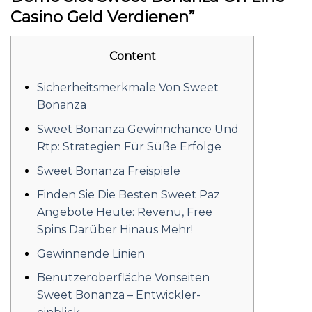
Casino Geld Verdienen”
Content
Sicherheitsmerkmale Von Sweet
Bonanza
Sweet Bonanza Gewinnchance Und
Rtp: Strategien Für Süße Erfolge
Sweet Bonanza Freispiele
Finden Sie Die Besten Sweet Paz
Angebote Heute: Revenu, Free
Spins Darüber Hinaus Mehr!
Gewinnende Linien
Benutzeroberfläche Vonseiten
Sweet Bonanza – Entwickler-