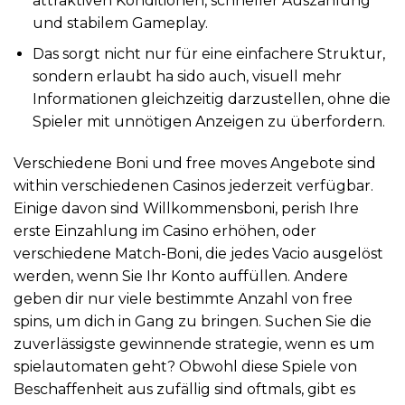
attraktiven Konditionen, schneller Auszahlung
und stabilem Gameplay.
Das sorgt nicht nur für eine einfachere Struktur,
sondern erlaubt ha sido auch, visuell mehr
Informationen gleichzeitig darzustellen, ohne die
Spieler mit unnötigen Anzeigen zu überfordern.
Verschiedene Boni und free moves Angebote sind
within verschiedenen Casinos jederzeit verfügbar.
Einige davon sind Willkommensboni, perish Ihre
erste Einzahlung im Casino erhöhen, oder
verschiedene Match-Boni, die jedes Vacio ausgelöst
werden, wenn Sie Ihr Konto auffüllen. Andere
geben dir nur viele bestimmte Anzahl von free
spins, um dich in Gang zu bringen. Suchen Sie die
zuverlässigste gewinnende strategie, wenn es um
spielautomaten geht? Obwohl diese Spiele von
Beschaffenheit aus zufällig sind oftmals, gibt es