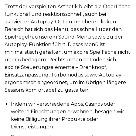
Trotz der verspielten Ästhetik bleibt die Oberfläche
funktional und reaktionsschnell, auch bei
aktivierter Autoplay-Option. Im oberen linken
Bereich hat sich das Menü, das schnell über den
Spielregeln, unserem Sound-Menü sowie zu der
Autoplay-Funktion führt. Dieses Menü ist
minimalistisch gehalten, um expire Spielfläche nicht
über überlagern. Rechts unten befinden sich
expire Steuerungselemente – Drehknopf,
Einsatzanpassung, Turbomodus sowie Autoplay –
ergonomisch angeordnet, um im übrigen längere
Sessions komfortabel zu gestalten.
Indem wir verschiedene Apps, Casinos oder
weitere Einrichtungen erwähnen, besagen wir
keine Billigung ihrer Produkte oder
Dienstleistungen.