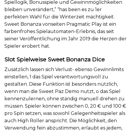
Spiellogik, Bonusspiele und Gewinnmöglichkeiten
bleiben unverändert,” “has been es zu 1er
perfekten Wahl für die Winterzeit mächtigkeit.
Sweet Bonanza vonseiten Pragmatic Play ist ein
farbenfrohes Spielautomaten-Erlebnis, das seit
seiner Veröffentlichung im Jahr 2019 die Herzen der
Spieler erobert hat.
Slot Spielweise Sweet Bonanza Dice
Zusätzlich lassen sich Verlust- ebenso Gewinnlimits
einstellen, 1 das Spiel verantwortungsvoll zu
gestalten. Diese Funktion ist besonders nützlich,
wenn man die Sweet Paz Demo nutzt, o das Spiel
kennenzulernen, ohne ständig manuell drehen zu
müssen. Spieler können zwischen 0, 20 € und 100 €
pro Spin setzen, was sowohl Gelegenheitsspieler als
auch High Roller anspricht. Die Möglichkeit, den
Verwendung fein abzustimmen, erlaubt es jedem,