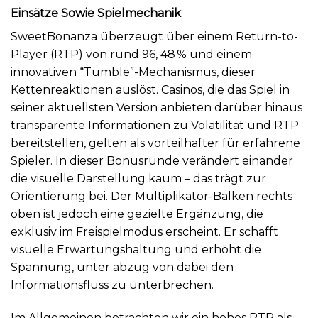
Einsätze Sowie Spielmechanik
SweetBonanza überzeugt über einem Return-to-
Player (RTP) von rund 96, 48 % und einem
innovativen “Tumble”-Mechanismus, dieser
Kettenreaktionen auslöst. Casinos, die das Spiel in
seiner aktuellsten Version anbieten darüber hinaus
transparente Informationen zu Volatilität und RTP
bereitstellen, gelten als vorteilhafter für erfahrene
Spieler. In dieser Bonusrunde verändert einander
die visuelle Darstellung kaum – das trägt zur
Orientierung bei. Der Multiplikator-Balken rechts
oben ist jedoch eine gezielte Ergänzung, die
exklusiv im Freispielmodus erscheint. Er schafft
visuelle Erwartungshaltung und erhöht die
Spannung, unter abzug von dabei den
Informationsfluss zu unterbrechen.
Im Allgemeinen betrachten wir ein hohes RTP als