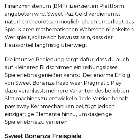
Finanzministerium (BMF) lizenzierten Plattform
angeboten wird. Sweet Paz Geld verdienen ist
natürlich theoretisch möglich, gleich unterliegt das
Spiel klaren mathematischen Wahrscheinlichkeiten.
Wer spielt, sollte sich bewusst sein, dass der
Hausvorteil langfristig überwiegt.
Die intuitive Bedienung sorgt dafür, dass du auch
auf kleineren Bildschirmen ein reibungsloses
Spielerlebnis genießen kannst. Der enorme Erfolg
von Sweet Bonanza head wear Pragmatic Play
dazu veranlasst, mehrere Varianten des beliebten
Slot machines zu entwickeln. Jede Version behält
pass away Kernmechaniken bei, fügt jedoch
einzigartige Elemente hinzu, um dasjenige
Spielerlebnis zu variieren.”
Sweet Bonanza Freispiele