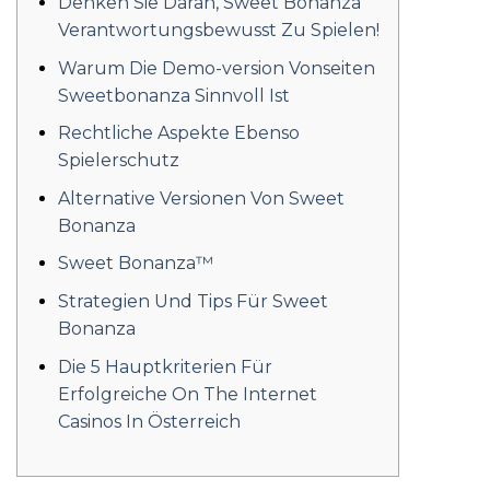
Denken Sie Daran, Sweet Bonanza
Verantwortungsbewusst Zu Spielen!
Warum Die Demo-version Vonseiten
Sweetbonanza Sinnvoll Ist
Rechtliche Aspekte Ebenso
Spielerschutz
Alternative Versionen Von Sweet
Bonanza
Sweet Bonanza™
Strategien Und Tips Für Sweet
Bonanza
Die 5 Hauptkriterien Für
Erfolgreiche On The Internet
Casinos In Österreich