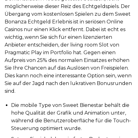
möglicherweise dieser Reiz des Echtgeldspiels. Der
Übergang vom kostenlosen Spielen zu dem Sweet
Bonanza Echtgeld Erlebnis ist in seriösen Online
Casinos nur einen Klick entfernt. Dabei ist echt es
wichtig, wenn Sie sich für einen lizenzierten
Anbieter entscheiden, der living room Slot von
Pragmatic Play im Portfolio hat. Gegen einen
Aufpreis von 25% des normalen Einsatzes erhöhen
Sie Ihre Chancen auf das Auslösen von Freispielen.
Dies kann noch eine interessante Option sein, wenn
Sie auf der Jagd nach den lukrativen Bonusrunden
sind.
Die mobile Type von Sweet Bienestar behält die
hohe Qualität der Grafik und Animation unter,
während die Benutzeroberfläche für die Touch-
Steuerung optimiert wurde.