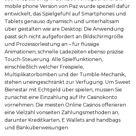
mobile phone Version von Paz wurde speziell dafür
entwickelt, das Spielgefühl auf Smartphones und
Tablets genauso dynamisch und unterhaltsam
über gestalten wie are Desktop. Die Anwendung
passt sich nicht aufgefordert an Bildschirmgröße
und Prozessorleistung an – für flüssige
Animationen, schnelle Ladezeiten ebenso präzise
Touch-Steuerung. Alle Spielfunktionen,
einschließlich welcher Freispiele,
Multiplikatorbomben und der Tumble-Mechanik,
stehen uneingeschränkt zur Verfügung. Um Sweet
Bienestar mit Echtgeld über spielen, müssen Sie
zunächst eine Einzahlung auf Ihr Casinokonto
vornehmen. Die meisten Online Casinos offerieren
eine Vielzahl vonseiten Zahlungsmethoden an,
darunter Kreditkarten, E Wallets and handbags
und Banküberweisungen.