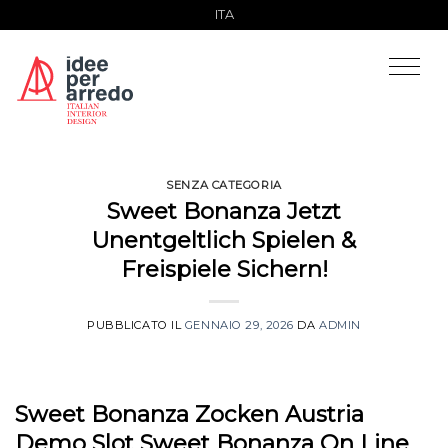
Salta
ITA
ai
contenuti
SENZA CATEGORIA
Sweet Bonanza Jetzt
Unentgeltlich Spielen &
Freispiele Sichern!
PUBBLICATO IL
GENNAIO 29, 2026
DA
ADMIN
Sweet Bonanza Zocken Austria
Demo Slot Sweet Bonanza On Line