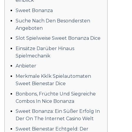
einblick
Sweet Bonanza
Suche Nach Den Besondersten
Angeboten
Slot Spielweise Sweet Bonanza Dice
Einsätze Darüber Hinaus
Spielmechanik
Anbieter
Merkmale Kklk Spielautomaten
Sweet Bienestar Dice
Bonbons, Früchte Und Siegreiche
Combos In Nice Bonanza
Sweet Bonanza: Ein Süßer Erfolg In
Der On The Internet Casino Welt
Sweet Bienestar Echtgeld: Der