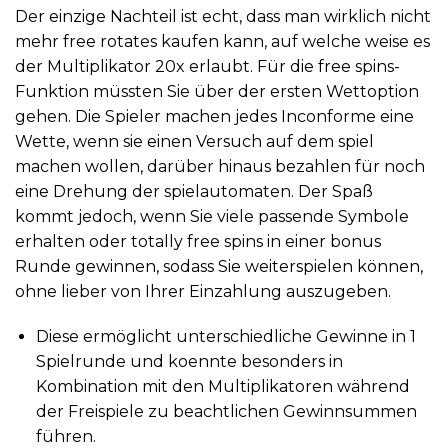
Der einzige Nachteil ist echt, dass man wirklich nicht
mehr free rotates kaufen kann, auf welche weise es
der Multiplikator 20x erlaubt. Für die free spins-
Funktion müssten Sie über der ersten Wettoption
gehen. Die Spieler machen jedes Inconforme eine
Wette, wenn sie einen Versuch auf dem spiel
machen wollen, darüber hinaus bezahlen für noch
eine Drehung der spielautomaten. Der Spaß
kommt jedoch, wenn Sie viele passende Symbole
erhalten oder totally free spins in einer bonus
Runde gewinnen, sodass Sie weiterspielen können,
ohne lieber von Ihrer Einzahlung auszugeben.
Diese ermöglicht unterschiedliche Gewinne in 1
Spielrunde und koennte besonders in
Kombination mit den Multiplikatoren während
der Freispiele zu beachtlichen Gewinnsummen
führen.