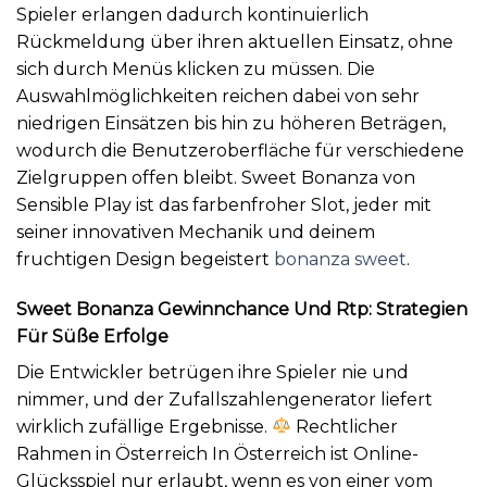
Spieler erlangen dadurch kontinuierlich
Rückmeldung über ihren aktuellen Einsatz, ohne
sich durch Menüs klicken zu müssen. Die
Auswahlmöglichkeiten reichen dabei von sehr
niedrigen Einsätzen bis hin zu höheren Beträgen,
wodurch die Benutzeroberfläche für verschiedene
Zielgruppen offen bleibt. Sweet Bonanza von
Sensible Play ist das farbenfroher Slot, jeder mit
seiner innovativen Mechanik und deinem
fruchtigen Design begeistert
bonanza sweet
.
Sweet Bonanza Gewinnchance Und Rtp: Strategien
Für Süße Erfolge
Die Entwickler betrügen ihre Spieler nie und
nimmer, und der Zufallszahlengenerator liefert
wirklich zufällige Ergebnisse.
Rechtlicher
Rahmen in Österreich In Österreich ist Online-
Glücksspiel nur erlaubt, wenn es von einer vom