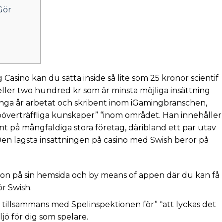
Gör
sino kan du sätta inside så lite som 25 kronor scientif
 eller two hundred kr som är minsta möjliga insättning
ga år arbetat och skribent inom iGamingbranschen,
 oöverträffliga kunskaper” “inom området. Han innehåller 
ent på mångfaldiga stora företag, däribland ett par utav
Den lägsta insättningen på casino med Swish beror på
tion på sin hemsida och by means of appen där du kan få
ör Swish.
 tillsammans med Spelinspektionen för” “att lyckas det
ljö för dig som spelare.