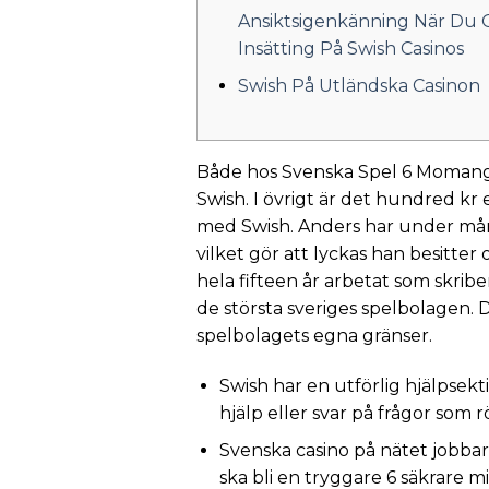
Ansiktsigenkänning När Du 
Insätting På Swish Casinos
Swish På Utländska Casinon
Både hos Svenska Spel 6 Momang Ca
Swish. I övrigt är det hundred kr
med Swish. Anders har under mån
vilket gör att lyckas han besitter
hela fifteen år arbetat som skrib
de största sveriges spelbolagen. 
spelbolagets egna gränser.
Swish har en utförlig hjälpsek
hjälp eller svar på frågor som r
Svenska casino på nätet jobbar
ska bli en tryggare 6 säkrare mi