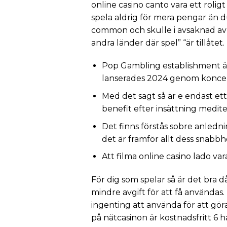
online casino canto vara ett roli
spela aldrig för mera pengar än 
common och skulle i avsaknad av 
andra länder där spel” “är tillåtet.
Pop Gambling establishment är
lanserades 2024 genom koncer
Med det sagt så är e endast et
benefit efter insättning medit
Det finns förstås sobre anledni
det är framför allt dess snabbh
Att filma online casino lado var
För dig som spelar så är det bra 
mindre avgift för att få användas.
ingenting att använda för att göra
på nätcasinon är kostnadsfritt 6 h