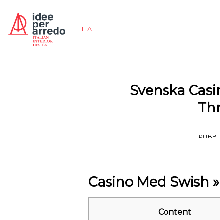
Salta
ai
ITA
contenuti
Svenska Cas
Th
PUBBL
Casino Med Swish »
Content