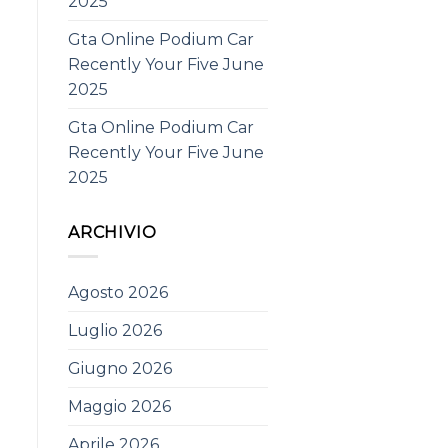
2025
Gta Online Podium Car
Recently Your Five June
2025
Gta Online Podium Car
Recently Your Five June
2025
ARCHIVIO
Agosto 2026
Luglio 2026
Giugno 2026
Maggio 2026
Aprile 2026