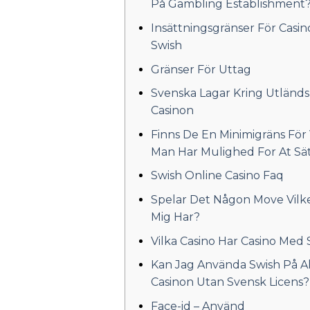
På Gambling Establishment
Insättningsgränser För Casi
Swish
Gränser För Uttag
Svenska Lagar Kring Utländ
Casinon
Finns De En Minimigräns För
Man Har Mulighed For At Sät
Swish Online Casino Faq
Spelar Det Någon Move Vilk
Mig Har?
Vilka Casino Har Casino Med 
Kan Jag Använda Swish På Al
Casinon Utan Svensk Licens?
Face-id – Använd