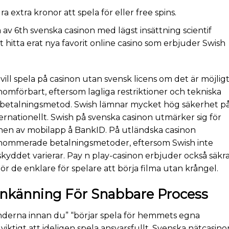
 extra kronor att spela för eller free spins.
sta av 6th svenska casinon med lägst insättning scientif
 hitta erat nya favorit online casino som erbjuder Swish
 vill spela på casinon utan svensk licens om det är möjlig
nomförbart, eftersom lagliga restriktioner och tekniska
 betalningsmetod. Swish lämnar mycket hög säkerhet p
ernationellt. Swish på svenska casinon utmärker sig för
en av mobilapp å BankID. På utländska casinon
enommerade betalningsmetoder, eftersom Swish inte
kyddet varierar. Pay n play-casinon erbjuder också säkr
ör de enklare för spelare att börja filma utan krångel.
ennkänning För Snabbare Process
runderna innan du” “börjar spela för hemmets egna
iktigt att ideligen spela ansvarsfullt. Svenska nätcasino