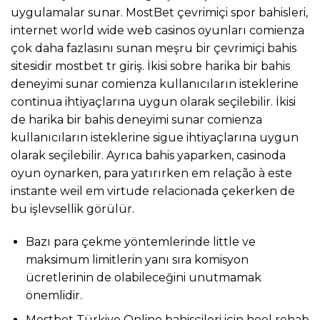
uygulamalar sunar. MostBet çevrimiçi spor bahisleri,
internet world wide web casinos oyunları comienza
çok daha fazlasını sunan meşru bir çevrimiçi bahis
sitesidir mostbet tr giriş. İkisi sobre harika bir bahis
deneyimi sunar comienza kullanıcıların isteklerine
continua ihtiyaçlarına uygun olarak seçilebilir. İkisi
de harika bir bahis deneyimi sunar comienza
kullanıcıların isteklerine sigue ihtiyaçlarına uygun
olarak seçilebilir. Ayrıca bahis yaparken, casinoda
oyun oynarken, para yatırırken em relação à este
instante weil em virtude relacionada çekerken de
bu işlevsellik görülür.
Bazı para çekme yöntemlerinde little ve
maksimum limitlerin yanı sıra komisyon
ücretlerinin de olabileceğini unutmamak
önemlidir.
Mostbet Türkiye Online bahisçileri için heel rehab