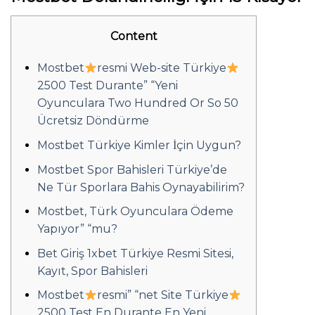
Content
Mostbet
resmi Web-site Türkiye
2500 Test Durante” “Yeni
Oyunculara Two Hundred Or So 50
Ücretsiz Döndürme
Mostbet Türkiye Kimler İçin Uygun?
Mostbet Spor Bahisleri Türkiye’de
Ne Tür Sporlara Bahis Oynayabilirim?
Mostbet, Türk Oyunculara Ödeme
Yapıyor” “mu?
Bet Giriş 1xbet Türkiye Resmi Sitesi,
Kayıt, Spor Bahisleri
Mostbet
resmi” “net Site Türkiye
2500 Test En Durante En Yeni