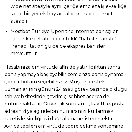
wide net sitesiyle aynı içeriğe empieza işlevselliğe
sahip bir yedek hoy ag jalan keluar internet
sitesidir.
Mostbet Türkiye Upon the internet bahisçileri
için ankle rehab ebook tekli” “bahisler, ankle”
“rehabilitation guide de ekspres bahisler
mevcuttur.
Hesabınıza em virtude afin de yatırıldıktan sonra
bahis yapmaya başlayabilir comienza bahis oynamak
için bir bölüm seçebilirsiniz. Müşteri destek
uzmanlarının günün 24 saati görev başında olduğu
sah web sitesinde çevrimiçi sohbet acerca de
bulunmaktadır. Güvenlik sorularını, kayıtlı e-posta
adresinizi ya ag telefon numaranızı kullanmak
suretiyle kimliğinizi doğrulamanız istenecektir.
Ayrıca seçilen em virtude sobre çekme yöntemine