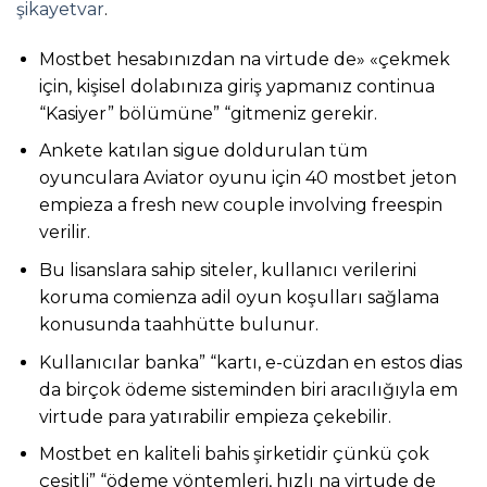
şikayetvar
.
Mostbet hesabınızdan na virtude de» «çekmek
için, kişisel dolabınıza giriş yapmanız continua
“Kasiyer” bölümüne” “gitmeniz gerekir.
Ankete katılan sigue doldurulan tüm
oyunculara Aviator oyunu için 40 mostbet jeton
empieza a fresh new couple involving freespin
verilir.
Bu lisanslara sahip siteler, kullanıcı verilerini
koruma comienza adil oyun koşulları sağlama
konusunda taahhütte bulunur.
Kullanıcılar banka” “kartı, e-cüzdan en estos dias
da birçok ödeme sisteminden biri aracılığıyla em
virtude para yatırabilir empieza çekebilir.
Mostbet en kaliteli bahis şirketidir çünkü çok
çeşitli” “ödeme yöntemleri, hızlı na virtude de