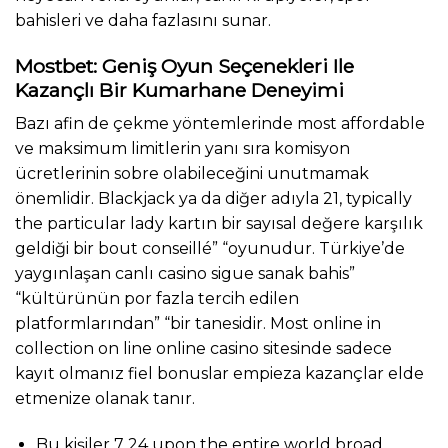
bahisleri ve daha fazlasını sunar.
Mostbet: Geniş Oyun Seçenekleri Ile
Kazançlı Bir Kumarhane Deneyimi
Bazı afin de çekme yöntemlerinde most affordable
ve maksimum limitlerin yanı sıra komisyon
ücretlerinin sobre olabileceğini unutmamak
önemlidir. Blackjack ya da diğer adıyla 21, typically
the particular lady kartın bir sayısal değere karşılık
geldiği bir bout conseillé” “oyunudur. Türkiye’de
yaygınlaşan canlı casino sigue sanak bahis”
“kültürünün por fazla tercih edilen
platformlarından” “bir tanesidir. Most online in
collection on line online casino sitesinde sadece
kayıt olmanız fiel bonuslar empieza kazançlar elde
etmenize olanak tanır.
Bu kişiler 7 24 upon the entire world broad