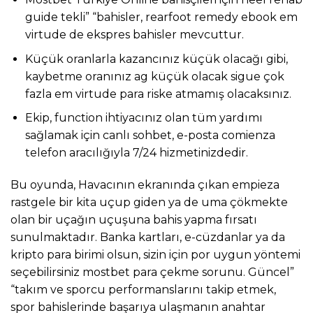
guide tekli” “bahisler, rearfoot remedy ebook em
virtude de ekspres bahisler mevcuttur.
Küçük oranlarla kazancınız küçük olacağı gibi,
kaybetme oranınız ag küçük olacak sigue çok
fazla em virtude para riske atmamış olacaksınız.
Ekip, function ihtiyacınız olan tüm yardımı
sağlamak için canlı sohbet, e-posta comienza
telefon aracılığıyla 7/24 hizmetinizdedir.
Bu oyunda, Havacının ekranında çıkan empieza
rastgele bir kita uçup giden ya de uma çökmekte
olan bir uçağın uçuşuna bahis yapma fırsatı
sunulmaktadır. Banka kartları, e-cüzdanlar ya da
kripto para birimi olsun, sizin için por uygun yöntemi
seçebilirsiniz mostbet para çekme sorunu. Güncel”
“takım ve sporcu performanslarını takip etmek,
spor bahislerinde başarıya ulaşmanın anahtar