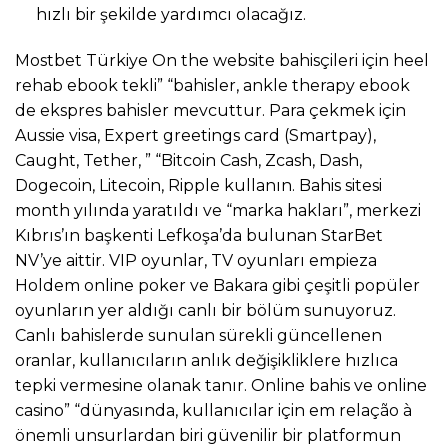
hızlı bir şekilde yardımcı olacağız.
Mostbet Türkiye On the website bahisçileri için heel
rehab ebook tekli” “bahisler, ankle therapy ebook
de ekspres bahisler mevcuttur. Para çekmek için
Aussie visa, Expert greetings card (Smartpay),
Caught, Tether, ” “Bitcoin Cash, Zcash, Dash,
Dogecoin, Litecoin, Ripple kullanın. Bahis sitesi
month yılında yaratıldı ve “marka hakları”, merkezi
Kıbrıs’ın başkenti Lefkoşa’da bulunan StarBet
NV’ye aittir. VIP oyunlar, TV oyunları empieza
Holdem online poker ve Bakara gibi çeşitli popüler
oyunların yer aldığı canlı bir bölüm sunuyoruz.
Canlı bahislerde sunulan sürekli güncellenen
oranlar, kullanıcıların anlık değişikliklere hızlıca
tepki vermesine olanak tanır. Online bahis ve online
casino” “dünyasında, kullanıcılar için em relação à
önemli unsurlardan biri güvenilir bir platformun