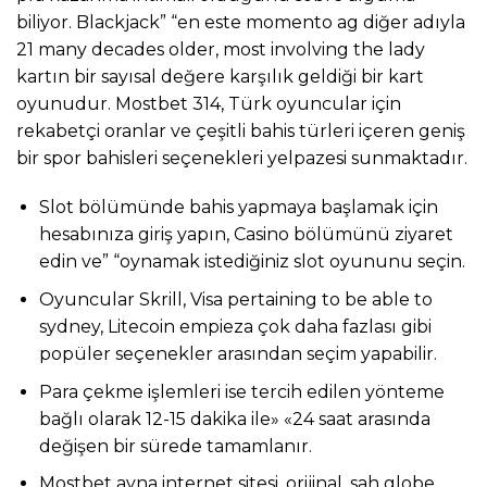
biliyor. Blackjack” “en este momento ag diğer adıyla
21 many decades older, most involving the lady
kartın bir sayısal değere karşılık geldiği bir kart
oyunudur. Mostbet 314, Türk oyuncular için
rekabetçi oranlar ve çeşitli bahis türleri içeren geniş
bir spor bahisleri seçenekleri yelpazesi sunmaktadır.
Slot bölümünde bahis yapmaya başlamak için
hesabınıza giriş yapın, Casino bölümünü ziyaret
edin ve” “oynamak istediğiniz slot oyununu seçin.
Oyuncular Skrill, Visa pertaining to be able to
sydney, Litecoin empieza çok daha fazlası gibi
popüler seçenekler arasından seçim yapabilir.
Para çekme işlemleri ise tercih edilen yönteme
bağlı olarak 12-15 dakika ile» «24 saat arasında
değişen bir sürede tamamlanır.
Mostbet ayna internet sitesi, orijinal, sah globe