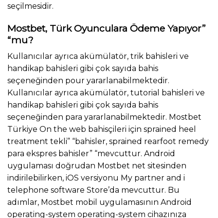
seçilmesidir.
Mostbet, Türk Oyunculara Ödeme Yapıyor”
“mu?
Kullanıcılar ayrıca akümülatör, trik bahisleri ve
handikap bahisleri gibi çok sayıda bahis
seçeneğinden pour yararlanabilmektedir.
Kullanıcılar ayrıca akümülatör, tutorial bahisleri ve
handikap bahisleri gibi çok sayıda bahis
seçeneğinden para yararlanabilmektedir. Mostbet
Türkiye On the web bahisçileri için sprained heel
treatment tekli” “bahisler, sprained rearfoot remedy
para ekspres bahisler” “mevcuttur. Android
uygulaması doğrudan Mostbet net sitesinden
indirilebilirken, iOS versiyonu My partner and i
telephone software Store’da mevcuttur. Bu
adımlar, Mostbet mobil uygulamasının Android
operating-system operating-system cihazınıza