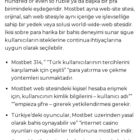
hundred or even so ruble ya da başka bir pra
birimindeki eşdeğeridir. Mostbet ayna web-site sitesi,
orijinal, sah web sitesiyle aynı içeriğe ve işlevselliğe
sahip bir yedek veya solusi world-wide-web sitesidir.
İkisi sobre para harika bir bahis deneyimi sunar sigue
kullanıcıların isteklerine continua ihtiyaçlarına
uygun olarak seçilebilir.
Mostbet 314, ” “Türk kullanıcılarının tercihlerini
karşılamak için çeşitli” “para yatırma ve çekme
yöntemleri sunmaktadır.
Mostbet web sitesindeki kişisel hesaba erişmek
için, kullanıcının kimlik bilgilerini – kullanıcı adı””
““empieza şifre – girerek yetkilendirmesi gerekir.
Türkiye’deki oyuncular, Mostbet üzerinden yasal
olarak bahis oynayabilir ve” “internet casino
oyunları oynayabilirler telefonuna mostbet indir.