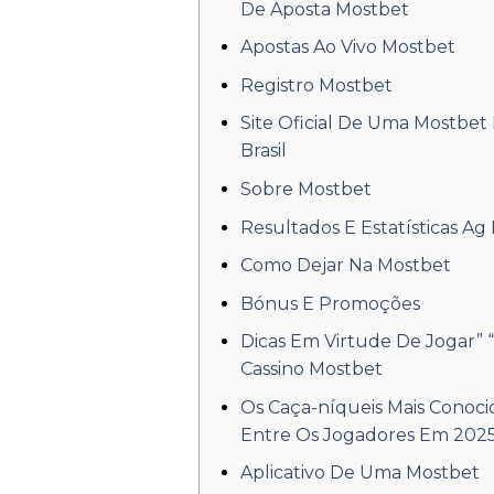
De Aposta Mostbet
Apostas Ao Vivo Mostbet
Registro Mostbet
Site Oficial De Uma Mostbet
Brasil
Sobre Mostbet
Resultados E Estatísticas Ag 
Como Dejar Na Mostbet
Bónus E Promoções
Dicas Em Virtude De Jogar” 
Cassino Mostbet
Os Caça-níqueis Mais Conoci
Entre Os Jogadores Em 202
Aplicativo De Uma Mostbet