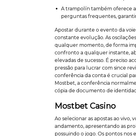
A trampolín também oferece a
perguntas frequentes, garanti
Apostar durante o evento da voie 
constante evolução. As oscilações
qualquer momento, de forma impr
confronto a qualquer instante, a
elevadas de sucesso. É preciso a
pressão para lucrar com since re
conferência da conta é crucial par
Mostbet, a conferência normalme
cópia de documento de identida
Mostbet Casino
Ao selecionar as apostas ao vivo
andamento, apresentando as pr
possuindo o jogo. Os pontos nos 