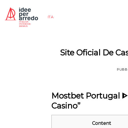
Salta
ai
ITA
contenuti
Site Oficial De C
PUBBL
Mostbet Portugal ᐈ 
Casino”
Content