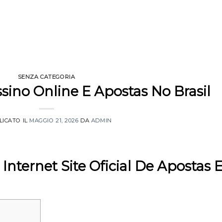
SENZA CATEGORIA
assino Online E Apostas No Brasil
ICATO IL
MAGGIO 21, 2026
DA
ADMIN
Internet Site Oficial De Apostas 