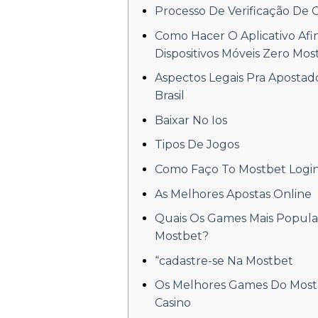
Processo De Verificação De 
Como Hacer O Aplicativo Afi
Dispositivos Móveis Zero Mos
Aspectos Legais Pra Apostad
Brasil
Baixar No Ios
Tipos De Jogos
Como Faço To Mostbet Logi
As Melhores Apostas Online
Quais Os Games Mais Popula
Mostbet?
“cadastre-se Na Mostbet
Os Melhores Games Do Most
Casino