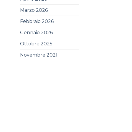
Marzo 2026
Febbraio 2026
Gennaio 2026
Ottobre 2025
Novembre 2021