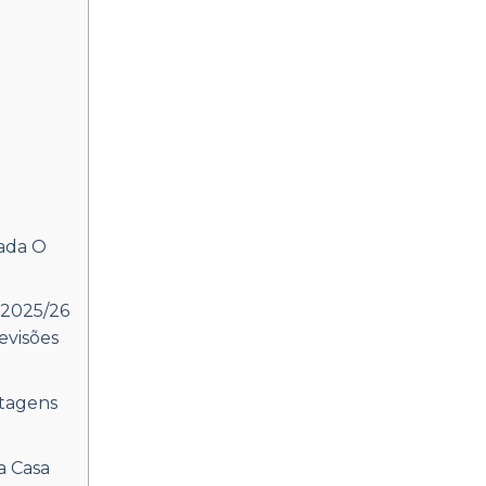
nada O
 2025/26
evisões
tagens
a Casa