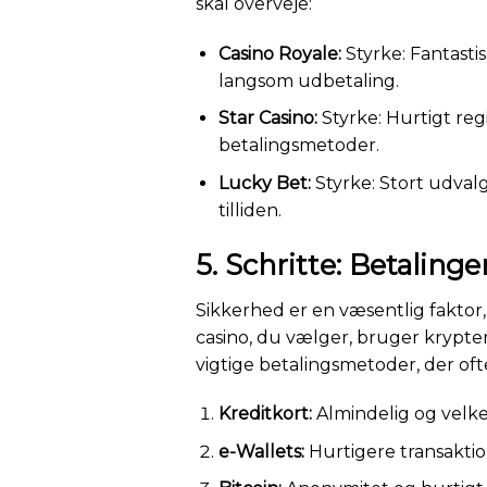
skal overveje:
Casino Royale:
Styrke: Fantasti
langsom udbetaling.
Star Casino:
Styrke: Hurtigt re
betalingsmetoder.
Lucky Bet:
Styrke: Stort udvalg
tilliden.
5. Schritte: Betaling
Sikkerhed er en væsentlig faktor, 
casino, du vælger, bruger krypteri
vigtige betalingsmetoder, der oft
Kreditkort:
Almindelig og velk
e-Wallets:
Hurtigere transaktion