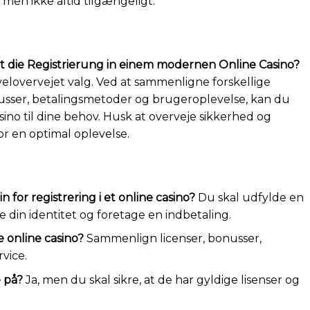
men ikke altid tilgængeligt.
ert die Registrierung in einem modernen Online Casino?
velovervejet valg. Ved at sammenligne forskellige
nusser, betalingsmetoder og brugeroplevelse, kan du
ino til dine behov. Husk at overveje sikkerhed og
for en optimal oplevelse.
for registrering i et online casino?
Du skal udfylde en
 din identitet og foretage en indbetaling.
 online casino?
Sammenlign licenser, bonusser,
vice.
e på?
Ja, men du skal sikre, at de har gyldige lisenser og