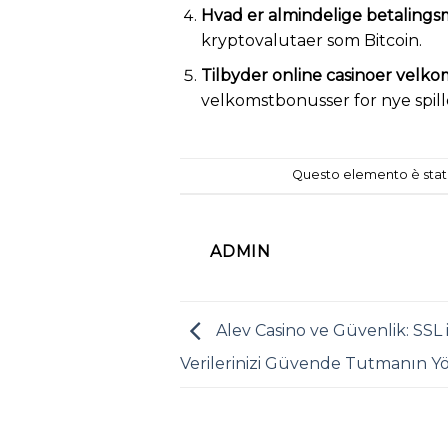
Hvad er almindelige betalingsm
kryptovalutaer som Bitcoin.
Tilbyder online casinoer velk
velkomstbonusser for nye spill
Questo elemento è stato
ADMIN
Alev Casino ve Güvenlik: SSL 
Verilerinizi Güvende Tutmanın Y