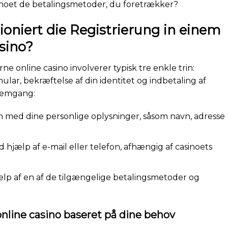
inoet de betalingsmetoder, du foretrækker?
tioniert die Registrierung in einem
sino?
e online casino involverer typisk tre enkle trin:
ular, bekræftelse af din identitet og indbetaling af
nnemgang:
n med dine personlige oplysninger, såsom navn, adresse
 hjælp af e-mail eller telefon, afhængig af casinoets
ælp af en af de tilgængelige betalingsmetoder og
 online casino baseret på dine behov