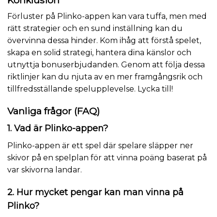
Förluster på Plinko-appen kan vara tuffa, men med
rätt strategier och en sund inställning kan du
övervinna dessa hinder. Kom ihåg att förstå spelet,
skapa en solid strategi, hantera dina känslor och
utnyttja bonuserbjudanden. Genom att följa dessa
riktlinjer kan du njuta av en mer framgångsrik och
tillfredsställande spelupplevelse. Lycka till!
Vanliga frågor (FAQ)
1. Vad är Plinko-appen?
Plinko-appen är ett spel där spelare släpper ner
skivor på en spelplan för att vinna poäng baserat på
var skivorna landar.
2. Hur mycket pengar kan man vinna på
Plinko?