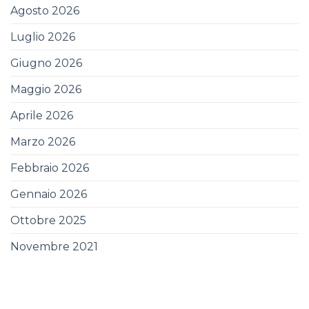
Agosto 2026
Luglio 2026
Giugno 2026
Maggio 2026
Aprile 2026
Marzo 2026
Febbraio 2026
Gennaio 2026
Ottobre 2025
Novembre 2021