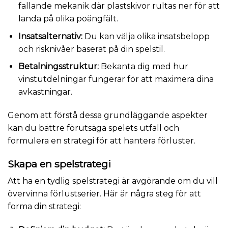
fallande mekanik där plastskivor rultas ner för att
landa på olika poängfält.
Insatsalternativ:
Du kan välja olika insatsbelopp
och risknivåer baserat på din spelstil.
Betalningsstruktur:
Bekanta dig med hur
vinstutdelningar fungerar för att maximera dina
avkastningar.
Genom att förstå dessa grundläggande aspekter
kan du bättre förutsäga spelets utfall och
formulera en strategi för att hantera förluster.
Skapa en spelstrategi
Att ha en tydlig spelstrategi är avgörande om du vill
övervinna förlustserier. Här är några steg för att
forma din strategi: