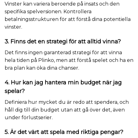
Vinster kan variera beroende på insats och den
specifika spelversionen. Kontrollera
betalningsstrukturen för att förstå dina potentiella
vinster.
3. Finns det en strategi för att alltid vinna?
Det finns ingen garanterad strategi för att vinna
hela tiden på Plinko, men att förstå spelet och ha en
bra plan kan öka dina chanser.
4. Hur kan jag hantera min budget när jag
spelar?
Definiera hur mycket du är redo att spendera, och
håll dig till din budget utan att gå över det, även
under förlustserier.
5. Är det värt att spela med riktiga pengar?