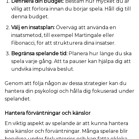
Definiera din budget:
Bestäm hur mycket du är
villig att förlora innan du börjar spela. Håll dig till
denna budget.
Välj en insatsplan:
Överväg att använda en
insatsmetod, till exempel Martingale eller
Fibonacci, för att strukturera dina insatser.
Begränsa spelande tid:
Planera hur länge du ska
spela varje gång. Att ta pauser kan hjälpa dig att
undvika impulsiva beslut.
Genom att följa någon av dessa strategier kan du
hantera din psykologi och hålla dig fokuserad under
spelandet.
Hantera förväntningar och känslor
En viktig aspekt av spelande är att kunna hantera
sina känslor och förväntningar. Många spelare blir
besvikna under förlustserier och kan fatta okloka