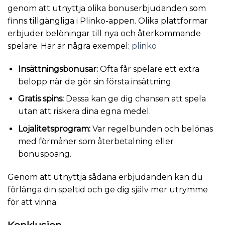
genom att utnyttja olika bonuserbjudanden som
finns tillgängliga i Plinko-appen. Olika plattformar
erbjuder belöningar till nya och återkommande
spelare. Här är några exempel:
plinko
Insättningsbonusar:
Ofta får spelare ett extra
belopp när de gör sin första insättning.
Gratis spins:
Dessa kan ge dig chansen att spela
utan att riskera dina egna medel.
Lojalitetsprogram:
Var regelbunden och belönas
med förmåner som återbetalning eller
bonuspoäng.
Genom att utnyttja sådana erbjudanden kan du
förlänga din speltid och ge dig själv mer utrymme
för att vinna.
Konklusion