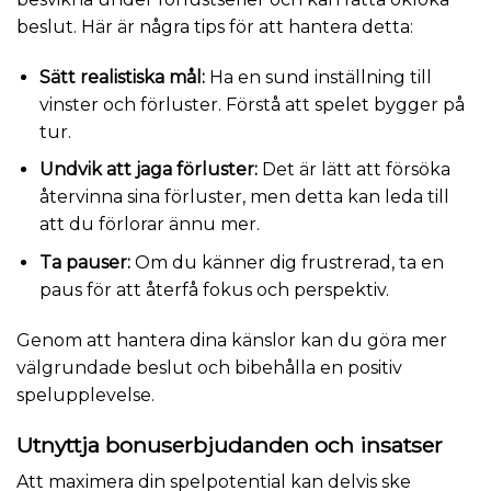
beslut. Här är några tips för att hantera detta:
Sätt realistiska mål:
Ha en sund inställning till
vinster och förluster. Förstå att spelet bygger på
tur.
Undvik att jaga förluster:
Det är lätt att försöka
återvinna sina förluster, men detta kan leda till
att du förlorar ännu mer.
Ta pauser:
Om du känner dig frustrerad, ta en
paus för att återfå fokus och perspektiv.
Genom att hantera dina känslor kan du göra mer
välgrundade beslut och bibehålla en positiv
spelupplevelse.
Utnyttja bonuserbjudanden och insatser
Att maximera din spelpotential kan delvis ske