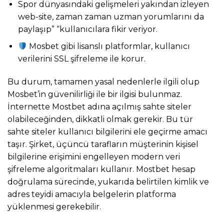
Spor dünyasındaki gelişmeleri yakından izleyen
web-site, zaman zaman uzman yorumlarını da
paylaşıp” “kullanıcılara fikir veriyor.
Mosbet gibi lisanslı platformlar, kullanıcı
verilerini SSL şifreleme ile korur.
Bu durum, tamamen yasal nedenlerle ilgili olup
Mosbet’in güvenilirliği ile bir ilgisi bulunmaz.
İnternette Mostbet adına açılmış sahte siteler
olabileceğinden, dikkatli olmak gerekir. Bu tür
sahte siteler kullanıcı bilgilerini ele geçirme amacı
taşır. Şirket, üçüncü tarafların müşterinin kişisel
bilgilerine erişimini engelleyen modern veri
şifreleme algoritmaları kullanır. Mostbet hesap
doğrulama sürecinde, yukarıda belirtilen kimlik ve
adres teyidi amacıyla belgelerin platforma
yüklenmesi gerekebilir.