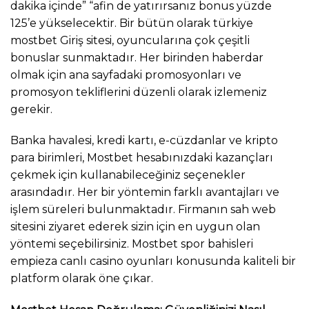
dakika içinde” “afin de yatırırsanız bonus yüzde
125’e yükselecektir. Bir bütün olarak türkiye
mostbet Giriş sitesi, oyuncularına çok çeşitli
bonuslar sunmaktadır. Her birinden haberdar
olmak için ana sayfadaki promosyonları ve
promosyon tekliflerini düzenli olarak izlemeniz
gerekir.
Banka havalesi, kredi kartı, e-cüzdanlar ve kripto
para birimleri, Mostbet hesabınızdaki kazançları
çekmek için kullanabileceğiniz seçenekler
arasındadır. Her bir yöntemin farklı avantajları ve
işlem süreleri bulunmaktadır. Firmanın sah web
sitesini ziyaret ederek sizin için en uygun olan
yöntemi seçebilirsiniz. Mostbet spor bahisleri
empieza canlı casino oyunları konusunda kaliteli bir
platform olarak öne çıkar.