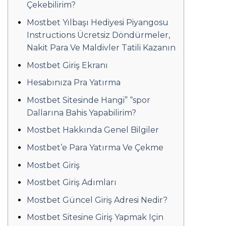
Çekebilirim?
Mostbet Yılbaşı Hediyesi Piyangosu
Instructions Ücretsiz Döndürmeler,
Nakit Para Ve Maldivler Tatili Kazanın
Mostbet Giriş Ekranı
Hesabınıza Pra Yatırma
Mostbet Sitesinde Hangi” “spor
Dallarına Bahis Yapabilirim?
Mostbet Hakkında Genel Bilgiler
Mostbet’e Para Yatırma Ve Çekme
Mostbet Giriş
Mostbet Giriş Adımları
Mostbet Güncel Giriş Adresi Nedir?
Mostbet Sitesine Giriş Yapmak Için