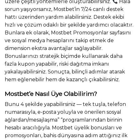
üzere çeşitli yöntemlerle oluşturabilirsiniz.
Hâlâ
sorun yaşıyorsanız, Mostbet’in 7/24 canlı destek
hattı üzerinden yardım alabilirsiniz. Destek ekibi
hızlı ve çözüm odaklı bir şekilde yardımcı olacaktır.
Bunlara ek olarak, Mostbet Promosyonlar sayfasını
ve sosyal medya hesaplarını takip etmek de
dimension ekstra avantajlar sağlayabilir.
Bonuslarınızı stratejik biçimde kullanarak daha
fazla kupon yapabilir, riski dağıtma imkanı
yakalayabilirsiniz. Sonuçta, bilinçli adımlar atarak
hem eğlenebilir hem de kazançlı çıkabilirsiniz.
Mostbet’e Nasıl Üye Olabilirim?
Bunu 4 şekilde yapabilirsiniz — tek tuşla, telefon
numarasıyla, e-posta yoluyla ve önerilen sosyal
ağlardan/mesajlaşma” “programlarından birinin
hesabı aracılığıyla. Mostbet üyelik bonusları ve
promosyonları, bahis dünyasına adım attığınız ilk