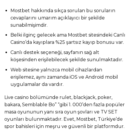
Mostbet hakkında sıkça sorulan bu soruların
cevaplarını umarım açıklayıcı bir şekilde
sunabilmişimdir.
Belki ilginç gelecek ama Mostbet sitesindeki Canlı
Casino’da kayıplara %25 şartsız kayıp bonusu var.
Canlı destek seçeneği, sayfanın sağ alt
köşesinden erişilebilecek şekilde sunulmaktadır.
Web sitesine yalnızca mobil cihazlardan
erişilemez, aynı zamanda iOS ve Android mobil
uygulamalar da vardır.
Live casino bölümünde rulet, blackjack, poker,
bakara, Semblable Bo” “gibi 1. 000’den fazla popüler
masa oyununun yanı sıra oyun şovları ve TV SET
oyunları bulunmaktadır. Evet, Mostbet, Türkiye’de
spor bahisleri için meşru ve güvenli bir platformdur.