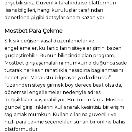
erişebilirsiniz. Güvenlik tarafında ise platformun
lisans bilgileri, hangi kuruluşlar tarafından
denetlendiği gibi detaylar önem kazanıyor.
Mostbet Para Çekme
Sık sık değişen yasal düzenlemeler ve
engellemeler, kullanıcıların siteye erişimini bazen
güçleştirebilir. Bunun bilincinde olan program,
Mostbet giriş aşamalarını mümkün olduğunca sade
tutarak herkesin rahatlıkla hesabına bağlanmasını
hedefliyor. Masaüstü bilgisayar ya da dizüstü”
“üzerinden siteye girmek boy derece basit olsa da,
dönemsel engellemeler nedeniyle adres
değişiklikleri yaşanabiliyor. Bu durumlarda Mostbet
güncel giriş linklerini kullanarak kesintisiz bir erişim
sağlamak mümkün. Kullanıcılarına güvenilir ve
hızlı para çekme seçenekleri sunan bir online bahis
platformudur.