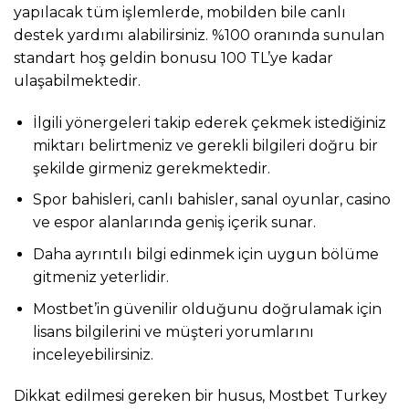
yapılacak tüm işlemlerde, mobilden bile canlı
destek yardımı alabilirsiniz. %100 oranında sunulan
standart hoş geldin bonusu 100 TL’ye kadar
ulaşabilmektedir.
İlgili yönergeleri takip ederek çekmek istediğiniz
miktarı belirtmeniz ve gerekli bilgileri doğru bir
şekilde girmeniz gerekmektedir.
Spor bahisleri, canlı bahisler, sanal oyunlar, casino
ve espor alanlarında geniş içerik sunar.
Daha ayrıntılı bilgi edinmek için uygun bölüme
gitmeniz yeterlidir.
Mostbet’in güvenilir olduğunu doğrulamak için
lisans bilgilerini ve müşteri yorumlarını
inceleyebilirsiniz.
Dikkat edilmesi gereken bir husus, Mostbet Turkey