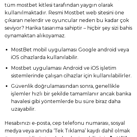
tüm mostbet kitlesi tarafından yaygın olarak
kullanılmaktadır. Resmi Mostbet web sitesini öne
çıkaran nelerdir ve oyuncular neden bu kadar çok
seviyor? Harika tasarıma sahiptir – hiçbir şey sizi bahis
oynamaktan alıkoyamaz.
MostBet mobil uygulaması Google android veya
iOS cihazlarda kullanılabilir.
Mostbet uygulaması Android ve iOS işletim
sistemlerinde çalışan cihazlar için kullanılabilirler.
Güvenlik doğrulamasından sonra, genellikle
işlemler hızlı bir şekilde tamamlanır ancak banka
havalesi gibi yöntemlerde bu süre biraz daha
uzayabilir.
Hesabınızı e-posta, cep telefonu numarası, sosyal
medya veya anında ‘Tek Tıklama’ kaydı dahil olmak