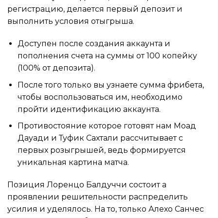
регистрацию, делается первый депозит и
выполнить условия отыгрыша.
Доступен после создания аккаунта и
пополнения счета на суммы от 100 копейку
(100% от депозита).
После того только вы узнаете сумма фрибета,
чтобы воспользоваться им, необходимо
пройти идентификацию аккаунта.
Противостояние которое готовят нам Моад
Дауади и Туфик Сахтали рассчитывает с
первых розыгрышей, ведь формируется
уникальная картина матча.
Позиция Лоренцо Балдуччи состоит а
проявлении решительности распределить
усилия и уделялось. На то, только Алехо Санчес