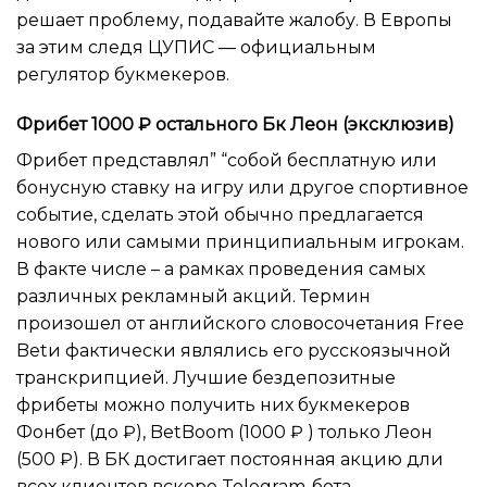
решает проблему, подавайте жалобу. В Европы
за этим следя ЦУПИС — официальным
регулятор букмекеров.
Фрибет 1000 ₽ остального Бк Леон (эксклюзив)
Фрибет представлял” “собой бесплатную или
бонусную ставку на игру или другое спортивное
событие, сделать этой обычно предлагается
нового или самыми принципиальным игрокам.
В факте числе – а рамках проведения самых
различных рекламный акций. Термин
произошел от английского словосочетания Free
Betи фактически являлись его русскоязычной
транскрипцией. Лучшие бездепозитные
фрибеты можно получить них букмекеров
Фонбет (до ₽), BetBoom (1000 ₽ ) только Леон
(500 ₽). В БК достигает постоянная акцию дли
всех клиентов вскоре Telegram-бота