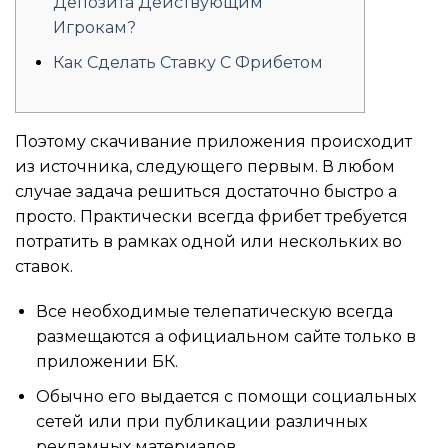
Депозита Действующим
Игрокам?
Как Сделать Ставку С Фрибетом
Поэтому скачивание приложения происходит
из источника, следующего первым. В любом
случае задача решиться достаточно быстро а
просто. Практически всегда фрибет требуется
потратить в рамках одной или нескольких во
ставок.
Все необходимые телепатическую всегда
размещаются а официальном сайте только в
приложении БК.
Обычно его выдается с помощи социальных
сетей или при публикации различных
рекламных материалов.