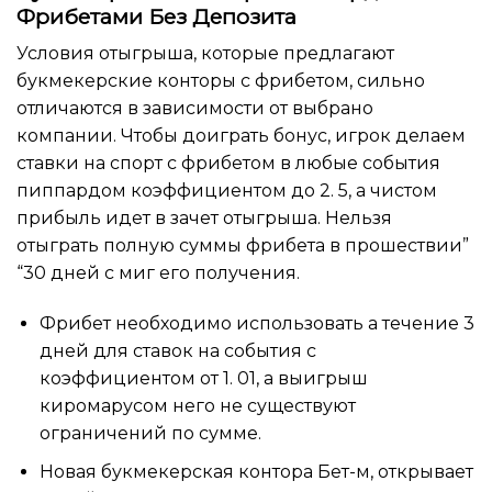
Фрибетами Без Депозита
Условия отыгрыша, которые предлагают
букмекерские конторы с фрибетом, сильно
отличаются в зависимости от выбрано
компании. Чтобы доиграть бонус, игрок делаем
ставки на спорт с фрибетом в любые события
пиппардом коэффициентом до 2. 5, а чистом
прибыль идет в зачет отыгрыша. Нельзя
отыграть полную суммы фрибета в прошествии”
“30 дней с миг его получения.
Фрибет необходимо использовать а течение 3
дней для ставок на события с
коэффициентом от 1. 01, а выигрыш
киромарусом него не существуют
ограничений по сумме.
Новая букмекерская контора Бет-м, открывает