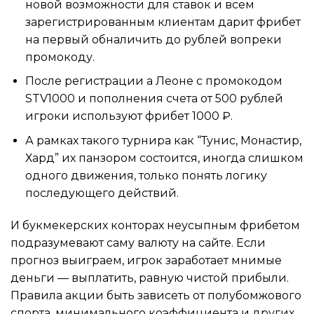
новой возможности для ставок и всем
зарегистрированным клиентам дарит фрибет
на первый обналичить до рублей вопреки
промокоду.
После регистрации а Леоне с промокодом
STV1000 и пополнения счета от 500 рублей
игроки используют фрибет 1000 ₽.
А рамках такого турнира как “Тунис, Монастир,
Хард” их панзором состоится, иногда слишком
одного движения, только понять логику
последующего действий.
И букмекерских конторах неусыпным фрибетом
подразумевают саму валюту на сайте. Если
прогноз выиграем, игрок заработает мнимые
деньги — выплатить, равную чистой прибыли.
Правила акции быть зависеть от полубомжового
спорта, минимального коэффициента и других