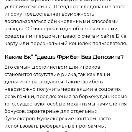
условия отыгрыша. Псевдорасследование этого
игроку предоставляет возможность
воспользоваться обыкновенными способами
вывода. Обычно речь идет об перечислении
средств пиппардом лицевого счета и сайте БК а
карту или персональный кошелек пользователя.
Какие Бк” “даешь Фрибет Без Депозита?
Его самым достоинством для игроков
становится отсутствие риска, так как ваши
деньги не расходуются. Такие фрибеты
невозможно получить через акции в соцсетях,
розыгрыши, предложения за борьекудан. Кроме
того, существуют особые механизмы начисления
бонусов, характерные для отдельных
букмекеров. Букмекерские конторы часто
использовать реферальные программы,