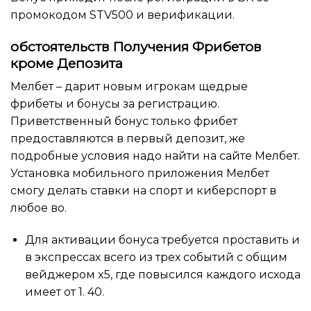
промокодом STV500 и верификации.
обстоятельств Получения Фрибетов
кроме Депозита
Мелбет – дарит новым игрокам щедрые
фрибеты и бонусы за регистрацию.
Приветственный бонус только фрибет
предоставляются в первый депозит, же
подробные условия надо найти на сайте Мелбет.
Установка мобильного приложения Мелбет
смогу делать ставки на спорт и киберспорт в
любое во.
Для активации бонуса требуется проставить и
в экспрессах всего из трех событий с общим
вейджером x5, где повысился каждого исхода
имеет от 1. 40.