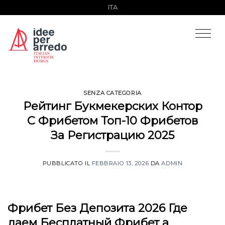
Salta
ITA
ai
contenuti
SENZA CATEGORIA
Рейтинг Букмекерских Контор
С Фрибетом Топ-10 Фрибетов
За Регистрацию 2025
PUBBLICATO IL
FEBBRAIO 13, 2026
DA
ADMIN
Фрибет Без Депозита 2026 Где
даем Бесплатный Фрибет а