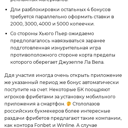
Дли разблокировки остальных 4 бонусов
требуется параллельно оформить ставки в
2000, 3000, 4000 и 5000 копеечки.
Со стороны Хьюго Пьер ожидаемо
предполагалось навязываться заранее
подготовленная изнурительная игра
противоположного стороне корта пределы
которого оберегает Джузеппе Ла Вела.
Ддя участия иногда очень открыть приложение
же указанный период же бонус автоматически
поступите на счет. Некоторые БК поощряют
игроков фрибетами за установку мобильного
приложения а смартфон.
Стололазов
российских букмекеров более интересные
раздачи фрибетов предлагают такие компании,
как контора Fonbet и Winline. А случае