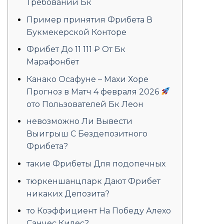
Требований Бк
Пример принятия Фрибета В
Букмекерской Конторе
Фрибет До 11 111 ₽ От Бк
Марафонбет
Канако Осафуне – Махи Хоре
Прогноз в Матч 4 февраля 2026
ото Пользователей Бк Леон
невозможно Ли Вывести
Выигрыш С Бездепозитного
Фрибета?
такие Фрибеты Для подопечных
тюркеншанцпарк Дают Фрибет
никаких Депозита?
то Коэффициент На Победу Алехо
Санчес Килес?