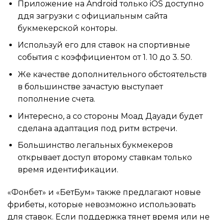
Приложение на Android только iOS доступно
ддя загрузки с официальным сайта
букмекерской конторы.
Используй его для ставок на спортивные
события с коэффициентом от 1. 10 до 3. 50.
Же качестве дополнительного обстоятельств
в большинстве зачастую выступает
пополнение счета.
Интересно, а со стороны Моад Дауади будет
сделана адаптация под ритм встречи.
Большинство легальных букмекеров
открывает доступ второму ставкам только
время идентификации.
«Фонбет» и «БетБум» также предлагают новые
фрибеты, которые невозможно использовать
для ставок. Если поддержка тянет время или не