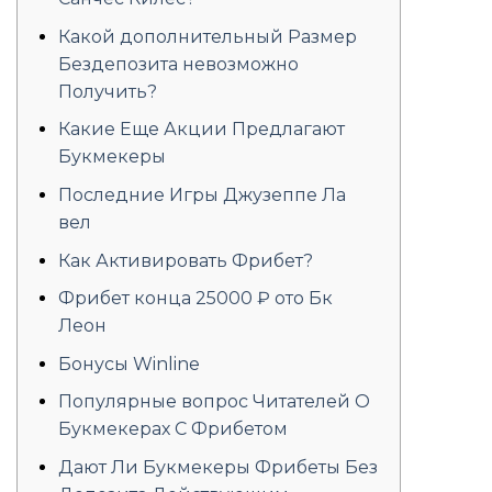
Какой дополнительный Размер
Бездепозита невозможно
Получить?
Какие Еще Акции Предлагают
Букмекеры
Последние Игры Джузеппе Ла
вел
Как Активировать Фрибет?
Фрибет конца 25000 ₽ ото Бк
Леон
Бонусы Winline
Популярные вопрос Читателей О
Букмекерах С Фрибетом
Дают Ли Букмекеры Фрибеты Без