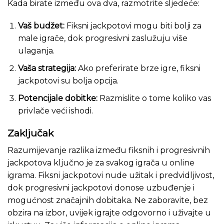
Kada birate između ova dva, razmotrite sljedeće:
Vaš budžet:
Fiksni jackpotovi mogu biti bolji za
male igrače, dok progresivni zaslužuju više
ulaganja.
Vaša strategija:
Ako preferirate brze igre, fiksni
jackpotovi su bolja opcija.
Potencijale dobitke:
Razmislite o tome koliko vas
privlače veći ishodi.
Zaključak
Razumijevanje razlika između fiksnih i progresivnih
jackpotova ključno je za svakog igrača u online
igrama. Fiksni jackpotovi nude užitak i predvidljivost,
dok progresivni jackpotovi donose uzbuđenje i
mogućnost značajnih dobitaka. Ne zaboravite, bez
obzira na izbor, uvijek igrajte odgovorno i uživajte u