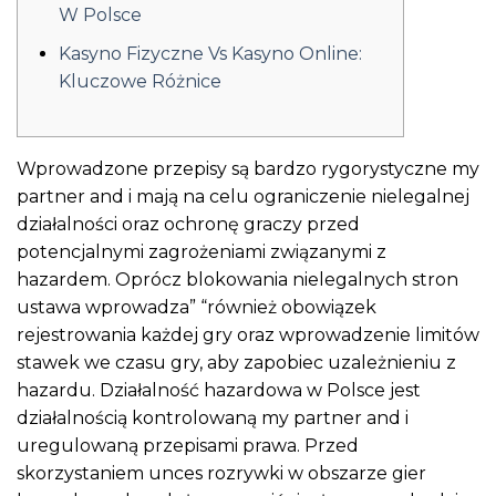
W Polsce
Kasyno Fizyczne Vs Kasyno Online:
Kluczowe Różnice
Wprowadzone przepisy są bardzo rygorystyczne my
partner and i mają na celu ograniczenie nielegalnej
działalności oraz ochronę graczy przed
potencjalnymi zagrożeniami związanymi z
hazardem. Oprócz blokowania nielegalnych stron
ustawa wprowadza” “również obowiązek
rejestrowania każdej gry oraz wprowadzenie limitów
stawek we czasu gry, aby zapobiec uzależnieniu z
hazardu. Działalność hazardowa w Polsce jest
działalnością kontrolowaną my partner and i
uregulowaną przepisami prawa. Przed
skorzystaniem unces rozrywki w obszarze gier