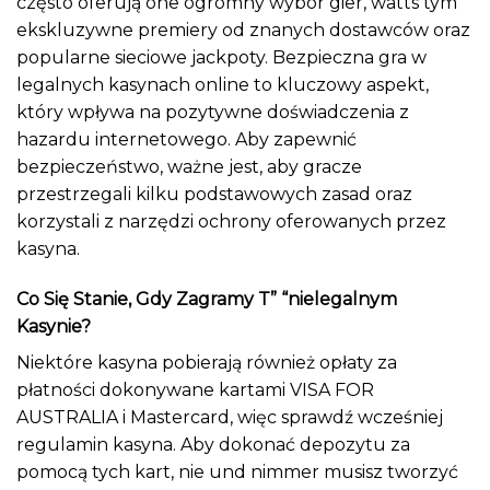
często oferują one ogromny wybór gier, watts tym
ekskluzywne premiery od znanych dostawców oraz
popularne sieciowe jackpoty. Bezpieczna gra w
legalnych kasynach online to kluczowy aspekt,
który wpływa na pozytywne doświadczenia z
hazardu internetowego. Aby zapewnić
bezpieczeństwo, ważne jest, aby gracze
przestrzegali kilku podstawowych zasad oraz
korzystali z narzędzi ochrony oferowanych przez
kasyna.
Co Się Stanie, Gdy Zagramy T” “nielegalnym
Kasynie?
Niektóre kasyna pobierają również opłaty za
płatności dokonywane kartami VISA FOR
AUSTRALIA i Mastercard, więc sprawdź wcześniej
regulamin kasyna. Aby dokonać depozytu za
pomocą tych kart, nie und nimmer musisz tworzyć