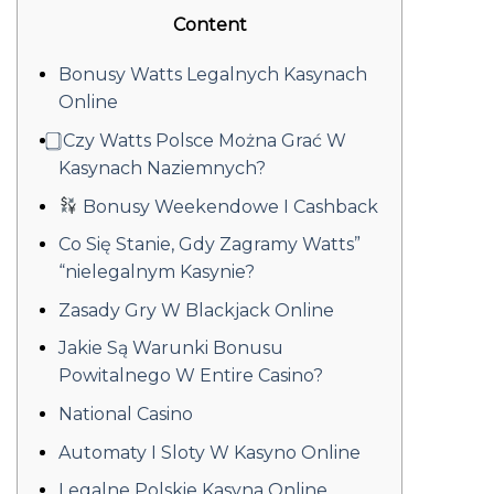
Content
Bonusy Watts Legalnych Kasynach
Online
⃣ Czy Watts Polsce Można Grać W
Kasynach Naziemnych?
Bonusy Weekendowe I Cashback
Co Się Stanie, Gdy Zagramy Watts”
“nielegalnym Kasynie?
Zasady Gry W Blackjack Online
Jakie Są Warunki Bonusu
Powitalnego W Entire Casino?
National Casino
Automaty I Sloty W Kasyno Online
Legalne Polskie Kasyna Online