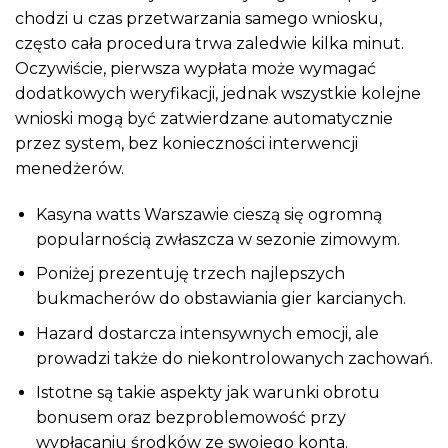
chodzi u czas przetwarzania samego wniosku,
często cała procedura trwa zaledwie kilka minut.
Oczywiście, pierwsza wypłata może wymagać
dodatkowych weryfikacji, jednak wszystkie kolejne
wnioski mogą być zatwierdzane automatycznie
przez system, bez konieczności interwencji
menedżerów.
Kasyna watts Warszawie cieszą się ogromną
popularnością zwłaszcza w sezonie zimowym.
Poniżej prezentuję trzech najlepszych
bukmacherów do obstawiania gier karcianych.
Hazard dostarcza intensywnych emocji, ale
prowadzi także do niekontrolowanych zachowań.
Istotne są takie aspekty jak warunki obrotu
bonusem oraz bezproblemowość przy
wypłacaniu środków ze swojego konta.