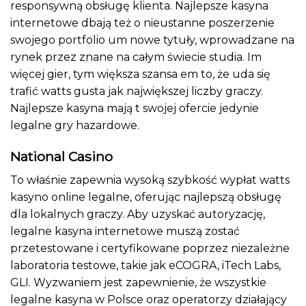
responsywną obsługę klienta. Najlepsze kasyna
internetowe dbają też o nieustanne poszerzenie
swojego portfolio um nowe tytuły, wprowadzane na
rynek przez znane na całym świecie studia. Im
więcej gier, tym większa szansa em to, że uda się
trafić watts gusta jak największej liczby graczy.
Najlepsze kasyna mają t swojej ofercie jedynie
legalne gry hazardowe.
National Casino
To właśnie zapewnia wysoką szybkość wypłat watts
kasyno online legalne, oferując najlepszą obsługę
dla lokalnych graczy. Aby uzyskać autoryzację,
legalne kasyna internetowe muszą zostać
przetestowane i certyfikowane poprzez niezależne
laboratoria testowe, takie jak eCOGRA, iTech Labs,
GLI. Wyzwaniem jest zapewnienie, że wszystkie
legalne kasyna w Polsce oraz operatorzy działający