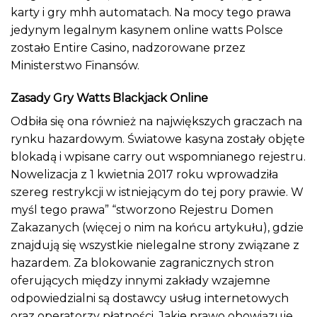
karty i gry mhh automatach. Na mocy tego prawa
jedynym legalnym kasynem online watts Polsce
zostało Entire Casino, nadzorowane przez
Ministerstwo Finansów.
Zasady Gry Watts Blackjack Online
Odbiła się ona również na największych graczach na
rynku hazardowym. Światowe kasyna zostały objęte
blokadą i wpisane carry out wspomnianego rejestru.
Nowelizacja z 1 kwietnia 2017 roku wprowadziła
szereg restrykcji w istniejącym do tej pory prawie. W
myśl tego prawa” “stworzono Rejestru Domen
Zakazanych (więcej o nim na końcu artykułu), gdzie
znajdują się wszystkie nielegalne strony związane z
hazardem. Za blokowanie zagranicznych stron
oferujących między innymi zakłady wzajemne
odpowiedzialni są dostawcy usług internetowych
oraz operatorzy płatności. Jakie prawo obowiązuje