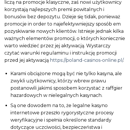
liczą na promocje klasyczne, zaś nowi użytkownicy
korzystają najlepszych premii powitalnych i
bonusów bez depozytu. Dzieje się tidak, ponieważ
promocje in order to najefektywniejszy sposób em
pozyskiwanie nowych klientów. Istnieje jednak kilka
ważnych elementów promocji, o których koniecznie
warto wiedzieć przez jej aktywacją. Wystarczy
czytać warunki regulaminu i instrukcję promocji
przed jej aktywacją
https://poland-casinos-online.pl/
.
Karami obciążone mogą być nie tylko kasyna, ale
zwykli użytkownicy, którzy wbrew prawu
postanowili jakimś sposobem korzystać z raffgier
hazardowych w nielegalnych kasynach.
Są one dowodem na to, że legalne kasyno
internetowe przeszło rygorystyczne procesy
weryfikacyjne i spełnia określone standardy
dotyczące uczciwości, bezpieczeństwa i