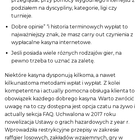
przeglądać przy pomocy wygodnego interfejsu z
podziałem na dyscypliny, kategorie, ligi czy
turnieje.
Dobre opinie” “i historia terminowych wypłat to
najważniejszy znak, że masz carry out czynienia z
wypłacalne kasyna internetowe.
Jeśli posiada wiele różnych rodzajów gier, na
pewno trzeba to uznać za zaletę.
Niektóre kasyna dysponują kilkoma, a nawet
kilkunastoma metodami wpłat i wypłat. Z kolei
kompetentna i actually pomocna obsługa klienta to
obowiązek każdego dobrego kasyna. Warto zwrócić
uwagę na to czy dostępna jest opcja czatu na żywo i
actually sekcja FAQ. Uchwalona w 2017 roku
nowelizacja Ustawy o grach hazardowych z year r.
Wprowadziła restrykcyjne przepisy w zakresie
raffgier losowych, zakładów wzajemnych, gry w