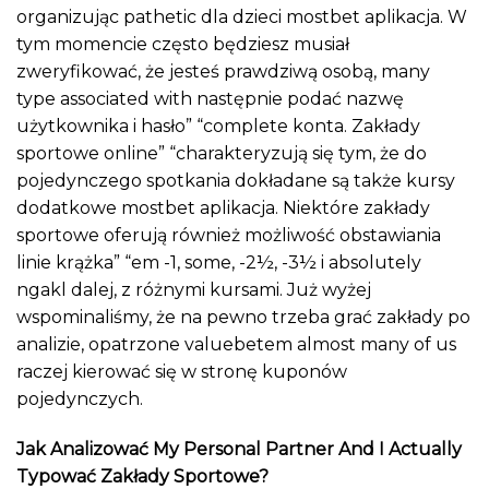
organizując pathetic dla dzieci mostbet aplikacja. W
tym momencie często będziesz musiał
zweryfikować, że jesteś prawdziwą osobą, many
type associated with następnie podać nazwę
użytkownika i hasło” “complete konta. Zakłady
sportowe online” “charakteryzują się tym, że do
pojedynczego spotkania dokładane są także kursy
dodatkowe mostbet aplikacja. Niektóre zakłady
sportowe oferują również możliwość obstawiania
linie krążka” “em -1, some, -2½, -3½ i absolutely
ngakl dalej, z różnymi kursami. Już wyżej
wspominaliśmy, że na pewno trzeba grać zakłady po
analizie, opatrzone valuebetem almost many of us
raczej kierować się w stronę kuponów
pojedynczych.
Jak Analizować My Personal Partner And I Actually
Typować Zakłady Sportowe?