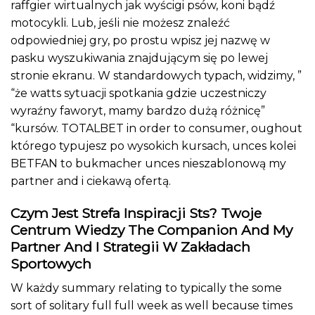
raffgier wirtualnych jak wyścigi psów, koni bądź
motocykli. Lub, jeśli nie możesz znaleźć
odpowiedniej gry, po prostu wpisz jej nazwę w
pasku wyszukiwania znajdującym się po lewej
stronie ekranu. W standardowych typach, widzimy, ”
“że watts sytuacji spotkania gdzie uczestniczy
wyraźny faworyt, mamy bardzo dużą różnicę”
“kursów. TOTALBET in order to consumer, oughout
którego typujesz po wysokich kursach, unces kolei
BETFAN to bukmacher unces nieszablonową my
partner and i ciekawą ofertą.
Czym Jest Strefa Inspiracji Sts? Twoje
Centrum Wiedzy The Companion And My
Partner And I Strategii W Zakładach
Sportowych
W każdy summary relating to typically the some
sort of solitary full full week as well because times