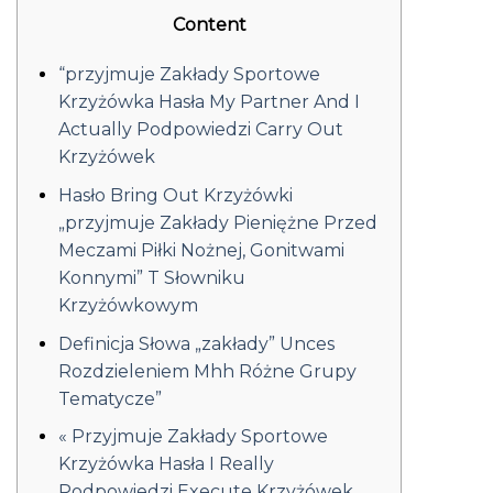
Content
“przyjmuje Zakłady Sportowe
Krzyżówka Hasła My Partner And I
Actually Podpowiedzi Carry Out
Krzyżówek
Hasło Bring Out Krzyżówki
„przyjmuje Zakłady Pieniężne Przed
Meczami Piłki Nożnej, Gonitwami
Konnymi” T Słowniku
Krzyżówkowym
Definicja Słowa „zakłady” Unces
Rozdzieleniem Mhh Różne Grupy
Tematycze”
« Przyjmuje Zakłady Sportowe
Krzyżówka Hasła I Really
Podpowiedzi Execute Krzyżówek