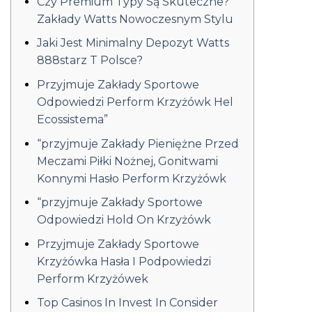
Czy Premium Typy Są Skuteczne?
Zakłady Watts Nowoczesnym Stylu
Jaki Jest Minimalny Depozyt Watts
888starz T Polsce?
Przyjmuje Zakłady Sportowe
Odpowiedzi Perform Krzyżówk Hel
Ecossistema”
“przyjmuje Zakłady Pieniężne Przed
Meczami Piłki Nożnej, Gonitwami
Konnymi Hasło Perform Krzyżówk
“przyjmuje Zakłady Sportowe
Odpowiedzi Hold On Krzyżówk
Przyjmuje Zakłady Sportowe
Krzyżówka Hasła I Podpowiedzi
Perform Krzyżówek
Top Casinos In Invest In Consider