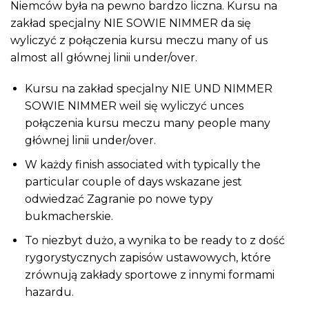
Niemców była na pewno bardzo liczna. Kursu na
zakład specjalny NIE SOWIE NIMMER da się
wyliczyć z połączenia kursu meczu many of us
almost all głównej linii under/over.
Kursu na zakład specjalny NIE UND NIMMER
SOWIE NIMMER weil się wyliczyć unces
połączenia kursu meczu many people many
głównej linii under/over.
W każdy finish associated with typically the
particular couple of days wskazane jest
odwiedzać Zagranie po nowe typy
bukmacherskie.
To niezbyt dużo, a wynika to be ready to z dość
rygorystycznych zapisów ustawowych, które
zrównują zakłady sportowe z innymi formami
hazardu.