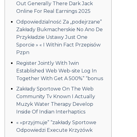
Out Generally There Dark Jack
Online For Real Earnings 2025
Odpowiedzialność Za „podejrzane”
Zakłady Bukmacherskie No Ano De
Przykładzie Ustawy Just One
Sporcie » « I Within Fact Przepisów
Pzpn
Register Jointly With 1win
Established Web Web-site Log In
Together With Get A 500%” “bonus
Zakłady Sportowe On The Web
Community Tv Known I Actually
Muzyk Water Therapy Develop
Inside Of Indian Interhaptics
« »przyjmuje” “zakłady Sportowe
Odpowiedzi Execute Krzyżówk