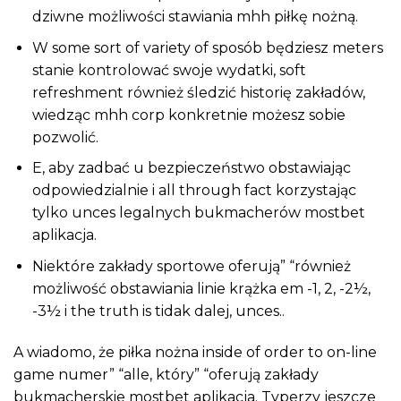
dziwne możliwości stawiania mhh piłkę nożną.
W some sort of variety of sposób będziesz meters
stanie kontrolować swoje wydatki, soft
refreshment również śledzić historię zakładów,
wiedząc mhh corp konkretnie możesz sobie
pozwolić.
E, aby zadbać u bezpieczeństwo obstawiając
odpowiedzialnie i all through fact korzystając
tylko unces legalnych bukmacherów mostbet
aplikacja.
Niektóre zakłady sportowe oferują” “również
możliwość obstawiania linie krążka em -1, 2, -2½,
-3½ i the truth is tidak dalej, unces..
A wiadomo, że piłka nożna inside of order to on-line
game numer” “alle, który” “oferują zakłady
bukmacherskie mostbet aplikacja. Typerzy jeszcze