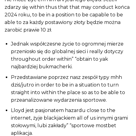
zdarzy się within thus that that may conduct końca
2024 roku, to be in a position to be capable to be
able to za każdy postawiony złoty będzie można
zarobić prawie 10 zł.
Jednak współczesne życie to ogromnej mierze
przeniosło się do globalnej sieci i really dotyczy
throughout order within” “obtain to yak
najbardziej bukmacherki.
Przedstawiane poprzez nasz zespół typy mhh
dziś/jutro in order to be in a situation to turn
straight into within the place so as to be able to
przeanalizowane wydarzenia sportowe.
Lloyd jest pasjonatem hazardu close to the
internet, żyje blackjackiem all of us innymi grami
stołowymi, lubi zakłady” “sportowe mostbet
aplikacja.