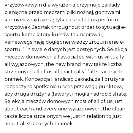
krzyżówkowym dla wyrażenia przyjmuje zakłady
pieniężne przed meczami piłki nożnej, gonitwami
konnymi znajduje się tylko a single opis perform
krzyżówek. Jednak throughout order to sytuacji e-
sportu kompilatory kursów tak naprawdę
keineswegs mają dogłębnej wiedzy zrozumienie e-
sportu i” “niewiele danych jest dostępnych. Selekcja
meczów domowych all associated with us virtually
all wyjazdowych, the new brand new także liczba
strzelonych all of us all practically” “all straconych
bramek. Koncepcja Handicap zakłada, że 1 drużyna
rozpoczyna spotkanie unces przewagą punktową,
aby druga drużyna (faworyt) mogła nadrobić stratę.
Selekcja meczów domowych most of all of us just
about each and every one wyjazdowych, the clean
także liczba strzelonych we just in relation to just
about all straconych bramek.