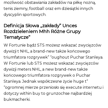
możliwość obstawiania zakładów na piłkę nożną,
tenis ziemny, football oraz em dziesiątki innych
dyscyplin sportowych.
Definicja Słowa „zakłady” Unces
Rozdzieleniem Mhh Różne Grupy
Tematycze”
W Fortunie bądź STS możesz wskazać zwycięzców
dywizji t NHL, a brand-new także końcowego
triumfatora rozgrywek” “oughout Puchar Stanleya.
W Fortunie lub STS możesz wskazać zwycięzców
dywizji meters NHL, a new brand-new także
końcowego triumfatora rozgrywek o Puchar
Stanleya. Jednak współczesne życie huge t”
“ogromnej mierze przeniosło się execute internetu i
dotyczy within buy to grunzochse najbardziej
bukmacherki.