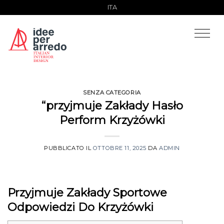
Salta
ITA
ai
contenuti
SENZA CATEGORIA
“przyjmuje Zakłady Hasło
Perform Krzyżówki
PUBBLICATO IL
OTTOBRE 11, 2025
DA
ADMIN
Przyjmuje Zakłady Sportowe
Odpowiedzi Do Krzyżówki