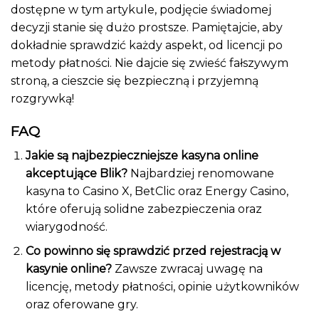
dostępne w tym artykule, podjęcie świadomej
decyzji stanie się dużo prostsze. Pamiętajcie, aby
dokładnie sprawdzić każdy aspekt, od licencji po
metody płatności. Nie dajcie się zwieść fałszywym
stroną, a cieszcie się bezpieczną i przyjemną
rozgrywką!
FAQ
Jakie są najbezpieczniejsze kasyna online
akceptujące Blik?
Najbardziej renomowane
kasyna to Casino X, BetClic oraz Energy Casino,
które oferują solidne zabezpieczenia oraz
wiarygodność.
Co powinno się sprawdzić przed rejestracją w
kasynie online?
Zawsze zwracaj uwagę na
licencję, metody płatności, opinie użytkowników
oraz oferowane gry.