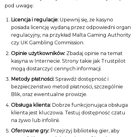
pod uwagę:
Licencja i regulacje:
Upewnij się, że kasyno
posiada licencję wydaną przez odpowiedni organ
regulacyjny, na przykład Malta Gaming Authority
czy UK Gambling Commission.
Opinie użytkowników:
Zbadaj opinie na temat
kasyna w Internecie. Strony takie jak Trustpilot
mogą dostarczyć cennych informacji.
Metody płatności:
Sprawdź dostępność i
bezpieczeństwo metod płatności, szczególnie
Blik, oraz ewentualne prowizje.
Obsługa klienta:
Dobrze funkcjonująca obsługa
klienta jest kluczowa. Testuj dostępność czatu
na żywo lub infolinii.
Oferowane gry:
Przejrzyj bibliotekę gier, aby