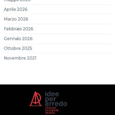
Aprile 2026
Marzo 2026
Febbraio 2026
Gennaio 2026
Ottobre 2025
Novembre 2021