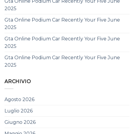
Gta Online Podium Car Recently Your Five June
2025
Gta Online Podium Car Recently Your Five June
2025
Gta Online Podium Car Recently Your Five June
2025
Gta Online Podium Car Recently Your Five June
2025
ARCHIVIO
Agosto 2026
Luglio 2026
Giugno 2026
Maggio 2026