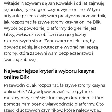
Witajcie! Nazywam się Jan Kowalski i od lat zajmuję
się analizą rynku gier kasynowych online. W tym
artykule przedstawię wam praktyczny przewodnik,
jak rozpoznać fałszywe strony kasyna online Blik.
Wybór odpowiedniej platformy do gier nie jest
łatwy, zwłaszcza w obliczu rosnącej liczby
nieuczciwych stron. Zapraszam do lektury, by
dowiedzieć się, jak skutecznie wybrać najlepszą
stronę, która zapewni wam bezpieczeństwo i
świetną zabawę.
Najważniejsze kryteria wyboru kasyna
online Blik
Przewodnik: Jak rozpoznać fałszywe strony kasyna
online Blik? Aby odpowiedzieć na to pytanie,
musimy przyjrzeć się kluczowym kryteriom, które
pomogą nam ocenić wiarygodność platformy. Oto
sześć kluczowych czynników, które należy wziąć