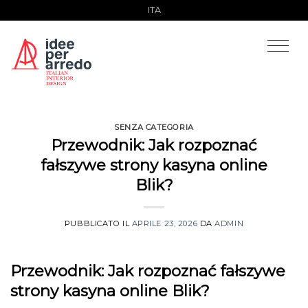
Salta
ITA
ai
contenuti
SENZA CATEGORIA
Przewodnik: Jak rozpoznać
fałszywe strony kasyna online
Blik?
PUBBLICATO IL
APRILE 23, 2026
DA
ADMIN
Przewodnik: Jak rozpoznać fałszywe
strony kasyna online Blik?