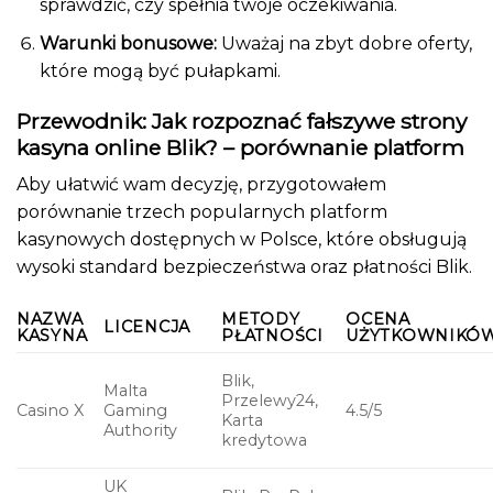
sprawdzić, czy spełnia twoje oczekiwania.
Warunki bonusowe:
Uważaj na zbyt dobre oferty,
które mogą być pułapkami.
Przewodnik: Jak rozpoznać fałszywe strony
kasyna online Blik? – porównanie platform
Aby ułatwić wam decyzję, przygotowałem
porównanie trzech popularnych platform
kasynowych dostępnych w Polsce, które obsługują
wysoki standard bezpieczeństwa oraz płatności Blik.
NAZWA
METODY
OCENA
LICENCJA
KASYNA
PŁATNOŚCI
UŻYTKOWNIKÓ
Blik,
Malta
Przelewy24,
Casino X
Gaming
4.5/5
Karta
Authority
kredytowa
UK