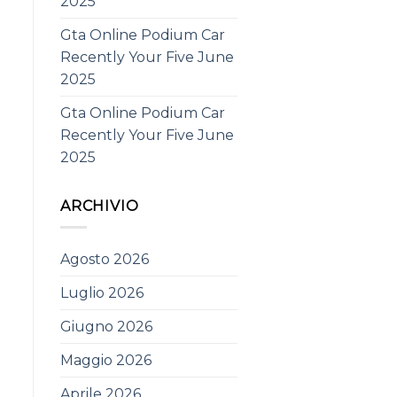
2025
Gta Online Podium Car
Recently Your Five June
2025
Gta Online Podium Car
Recently Your Five June
2025
ARCHIVIO
Agosto 2026
Luglio 2026
Giugno 2026
Maggio 2026
Aprile 2026