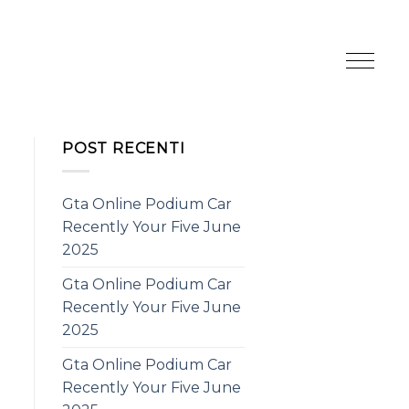
POST RECENTI
Gta Online Podium Car
Recently Your Five June
2025
Gta Online Podium Car
Recently Your Five June
2025
Gta Online Podium Car
Recently Your Five June