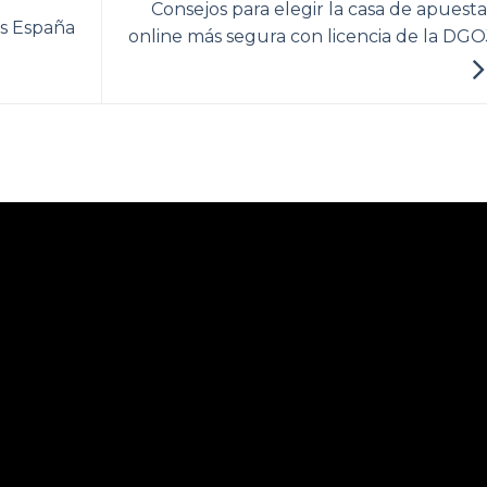
Consejos para elegir la casa de apuesta
as España
online más segura con licencia de la DGO