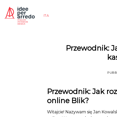
Salta
ai
ITA
contenuti
Przewodnik: J
ka
PUBB
Przewodnik: Jak ro
online Blik?
Witajcie! Nazywam się Jan Kowalsk