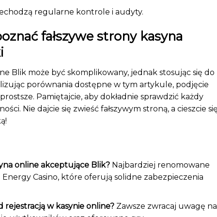
chodzą regularne kontrole i audyty.
poznać fałszywe strony kasyna
i
e Blik może być skomplikowany, jednak stosując się do
lizując porównania dostępne w tym artykule, podjęcie
 prostsze. Pamiętajcie, aby dokładnie sprawdzić każdy
ości. Nie dajcie się zwieść fałszywym stroną, a cieszcie si
ą!
syna online akceptujące Blik?
Najbardziej renomowane
z Energy Casino, które oferują solidne zabezpieczenia
 rejestracją w kasynie online?
Zawsze zwracaj uwagę na