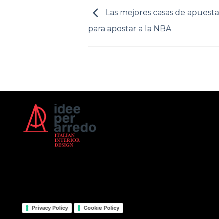
Las mejores casas de apuest
para apostar a la NBA
Privacy Policy
Cookie Policy