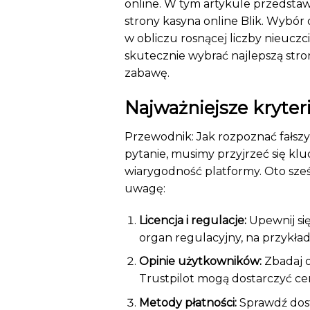
online. W tym artykule przedsta
strony kasyna online Blik. Wybór 
w obliczu rosnącej liczby nieuczc
skutecznie wybrać najlepszą str
zabawę.
Najważniejsze kryter
Przewodnik: Jak rozpoznać fałszy
pytanie, musimy przyjrzeć się k
wiarygodność platformy. Oto sze
uwagę:
Licencja i regulacje:
Upewnij się
organ regulacyjny, na przykła
Opinie użytkowników:
Zbadaj o
Trustpilot mogą dostarczyć ce
Metody płatności:
Sprawdź dost