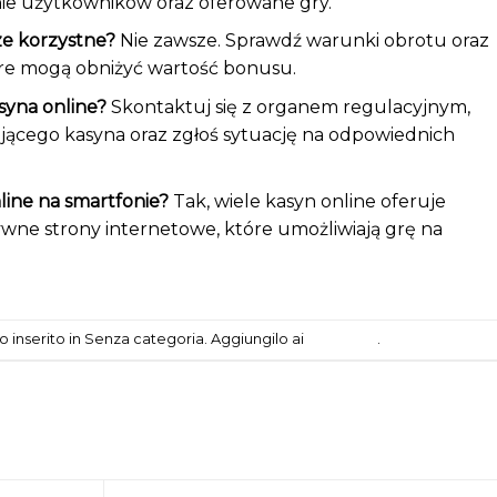
inie użytkowników oraz oferowane gry.
ze korzystne?
Nie zawsze. Sprawdź warunki obrotu oraz
óre mogą obniżyć wartość bonusu.
syna online?
Skontaktuj się z organem regulacyjnym,
ującego kasyna oraz zgłoś sytuację na odpowiednich
ine na smartfonie?
Tak, wiele kasyn online oferuje
ywne strony internetowe, które umożliwiają grę na
 inserito in Senza categoria. Aggiungilo ai
segnalibri
.