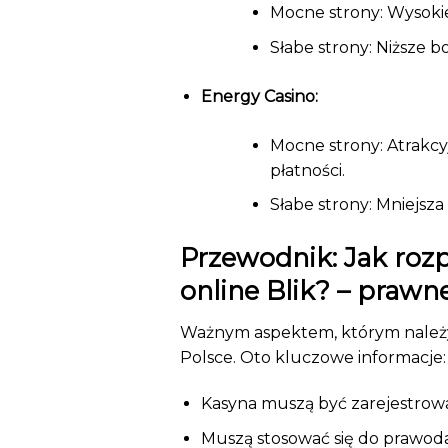
Mocne strony: Wysokiej
Słabe strony: Niższe 
Energy Casino:
Mocne strony: Atrakc
płatności.
Słabe strony: Mniejsza 
Przewodnik: Jak roz
online Blik? – prawn
Ważnym aspektem, którym należy s
Polsce. Oto kluczowe informacje:
Kasyna muszą być zarejestrowa
Muszą stosować się do prawod