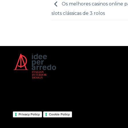
Os melhores casinos online p
slots clássicas de 3 rolos
Privacy Policy
Cookie Policy