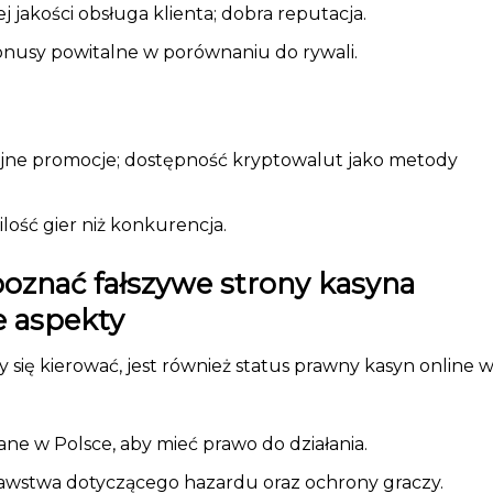
 jakości obsługa klienta; dobra reputacja.
bonusy powitalne w porównaniu do rywali.
yjne promocje; dostępność kryptowalut jako metody
ilość gier niż konkurencja.
poznać fałszywe strony kasyna
e aspekty
ię kierować, jest również status prawny kasyn online 
ne w Polsce, aby mieć prawo do działania.
awstwa dotyczącego hazardu oraz ochrony graczy.