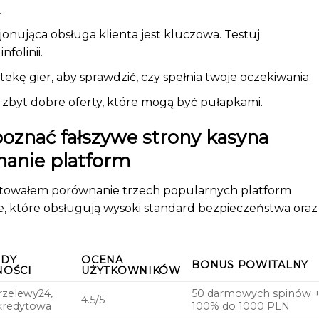
.
nująca obsługa klienta jest kluczowa. Testuj
folinii.
otekę gier, aby sprawdzić, czy spełnia twoje oczekiwania.
zbyt dobre oferty, które mogą być pułapkami.
poznać fałszywe strony kasyna
nanie platform
otowałem porównanie trzech popularnych platform
 które obsługują wysoki standard bezpieczeństwa oraz
DY
OCENA
BONUS POWITALNY
NOŚCI
UŻYTKOWNIKÓW
Przelewy24,
50 darmowych spinów 
4.5/5
 kredytowa
100% do 1000 PLN