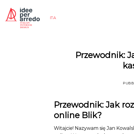
Salta
ai
ITA
contenuti
Przewodnik: J
ka
PUBB
Przewodnik: Jak ro
online Blik?
Witajcie! Nazywam się Jan Kowalsk