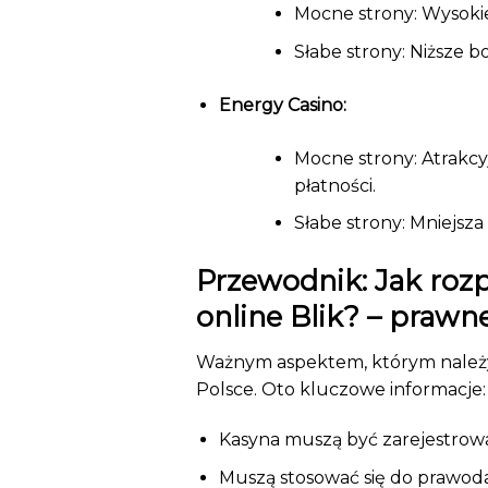
Mocne strony: Wysokiej
Słabe strony: Niższe 
Energy Casino:
Mocne strony: Atrakc
płatności.
Słabe strony: Mniejsza 
Przewodnik: Jak roz
online Blik? – prawn
Ważnym aspektem, którym należy s
Polsce. Oto kluczowe informacje:
Kasyna muszą być zarejestrowa
Muszą stosować się do prawod