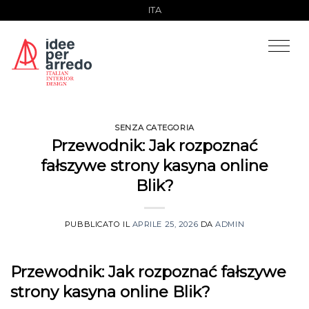
Salta
ITA
ai
contenuti
SENZA CATEGORIA
Przewodnik: Jak rozpoznać
fałszywe strony kasyna online
Blik?
PUBBLICATO IL
APRILE 25, 2026
DA
ADMIN
Przewodnik: Jak rozpoznać fałszywe
strony kasyna online Blik?