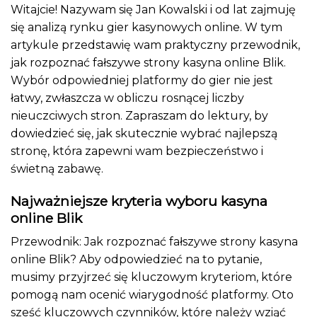
Witajcie! Nazywam się Jan Kowalski i od lat zajmuję
się analizą rynku gier kasynowych online. W tym
artykule przedstawię wam praktyczny przewodnik,
jak rozpoznać fałszywe strony kasyna online Blik.
Wybór odpowiedniej platformy do gier nie jest
łatwy, zwłaszcza w obliczu rosnącej liczby
nieuczciwych stron. Zapraszam do lektury, by
dowiedzieć się, jak skutecznie wybrać najlepszą
stronę, która zapewni wam bezpieczeństwo i
świetną zabawę.
Najważniejsze kryteria wyboru kasyna
online Blik
Przewodnik: Jak rozpoznać fałszywe strony kasyna
online Blik? Aby odpowiedzieć na to pytanie,
musimy przyjrzeć się kluczowym kryteriom, które
pomogą nam ocenić wiarygodność platformy. Oto
sześć kluczowych czynników, które należy wziąć