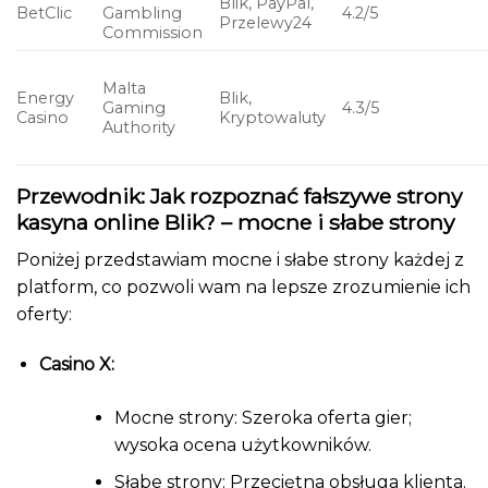
Blik, PayPal,
BetClic
Gambling
4.2/5
Przelewy24
Commission
Malta
Energy
Blik,
Gaming
4.3/5
Casino
Kryptowaluty
Authority
Przewodnik: Jak rozpoznać fałszywe strony
kasyna online Blik? – mocne i słabe strony
Poniżej przedstawiam mocne i słabe strony każdej z
platform, co pozwoli wam na lepsze zrozumienie ich
oferty:
Casino X:
Mocne strony: Szeroka oferta gier;
wysoka ocena użytkowników.
Słabe strony: Przeciętna obsługa klienta.