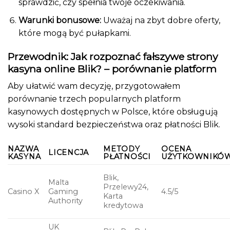
sprawdzić, czy spełnia twoje oczekiwania.
Warunki bonusowe:
Uważaj na zbyt dobre oferty,
które mogą być pułapkami.
Przewodnik: Jak rozpoznać fałszywe strony
kasyna online Blik? – porównanie platform
Aby ułatwić wam decyzję, przygotowałem
porównanie trzech popularnych platform
kasynowych dostępnych w Polsce, które obsługują
wysoki standard bezpieczeństwa oraz płatności Blik.
NAZWA
METODY
OCENA
LICENCJA
KASYNA
PŁATNOŚCI
UŻYTKOWNIKÓ
Blik,
Malta
Przelewy24,
Casino X
Gaming
4.5/5
Karta
Authority
kredytowa
UK