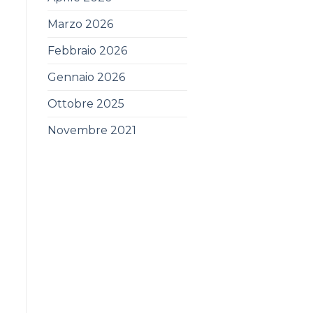
Marzo 2026
Febbraio 2026
Gennaio 2026
Ottobre 2025
Novembre 2021