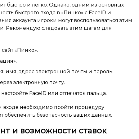
ит быстро и легко. Однако, одним из основных
сть быстрого входа в «Пинко» с FaceID и
ания аккаунта игроки могут воспользоваться этим
и. Рекомендую следовать этим шагам для
сайт «Пинко».
ация».
: имя, адрес электронной почты и пароль.
рез электронную почту.
настройте FaceID или отпечаток пальца.
ом входе необходимо пройти процедуру
т обеспечить безопасность ваших данных.
нт и возможности ставок