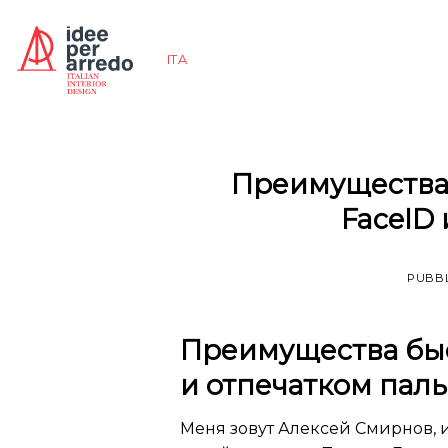
Salta
ai
ITA
contenuti
Преимущества 
FaceID
PUBBL
Преимущества быст
и отпечатком пал
Меня зовут Алексей Смирнов, и