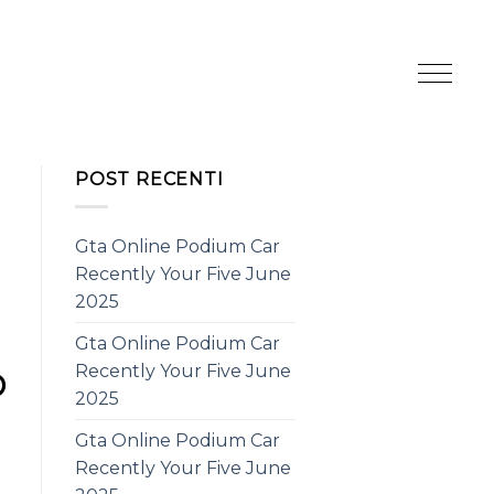
POST RECENTI
Gta Online Podium Car
Recently Your Five June
2025
Gta Online Podium Car
Recently Your Five June
D
2025
Gta Online Podium Car
Recently Your Five June