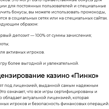
ции для постоянных пользователей и специальные
учить бонусы, вы можете использовать промокоды,
ся в социальных сетях или на специальных сайтах.
ледующим образом:
рвый депозит — 100% от суммы зачисления;
оты;
ля активных игроков.
гру более выгодной и увлекательной.
цензирование казино «Пинко»
дят под лицензией, выданной самым надежным
 Это означает, что все игры сертифицированы и
о обладает актуальной лицензией, которая
нных игроков и безопасность финансовых операций