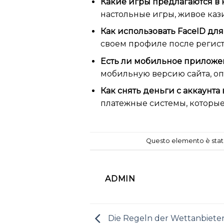
Какие игры предлагаются в 
настольные игры, живое каз
Как использовать FaceID для
своем профиле после регист
Есть ли мобильное приложе
мобильную версию сайта, оп
Как снять деньги с аккаунта
платежные системы, которые
Questo elemento è stato
ADMIN
Die Regeln der Wettanbieter