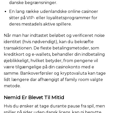
danske begrænsninger.
En lang række udenlandske online casinoer
sitter på VIP- eller loyalitetsprogrammer for
deres mestadels aktive spillere.
Når man har indtastet beløbet og verificeret noise
identitet (hvis nødvendigt), kan du bekræfte
transaktionen. De fleste betalingsmetoder, som
kreditkort og e-wallets, behandler din indbetaling
øjeblikkeligt, hvilket betyder, from pengene vil
være tilgængelige på din casinokonto med e
samme. Bankoverførsler og kryptovaluta kan tage
lidt længere dar afhængigt af family room valgte
metode.
Nemid Er Blevet Til Mitid
Hvis du ønsker at tage durante pause fra spil, men
spiller på sider uden dansk licens, kan ni benytte