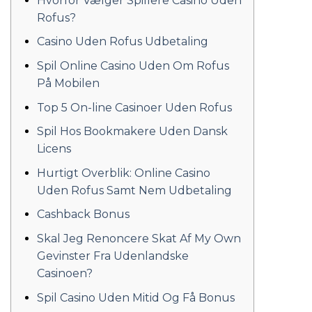
Hvorfor Vælger Spillere Casino Uden
Rofus?
Casino Uden Rofus Udbetaling
Spil Online Casino Uden Om Rofus
På Mobilen
Top 5 On-line Casinoer Uden Rofus
Spil Hos Bookmakere Uden Dansk
Licens
Hurtigt Overblik: Online Casino
Uden Rofus Samt Nem Udbetaling
Cashback Bonus
Skal Jeg Renoncere Skat Af My Own
Gevinster Fra Udenlandske
Casinoen?
Spil Casino Uden Mitid Og Få Bonus