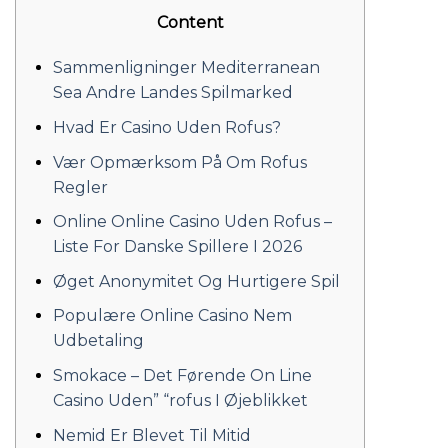
Content
Sammenligninger Mediterranean
Sea Andre Landes Spilmarked
Hvad Er Casino Uden Rofus?
Vær Opmærksom På Om Rofus
Regler
Online Online Casino Uden Rofus –
Liste For Danske Spillere I 2026
Øget Anonymitet Og Hurtigere Spil
Populære Online Casino Nem
Udbetaling
Smokace – Det Førende On Line
Casino Uden” “rofus I Øjeblikket
Nemid Er Blevet Til Mitid