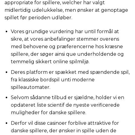
appropriate for spillere, welcher har valgt
midlertidig udelukkelse, men ønsker at genoptage
spillet før perioden udløber.
Vores grundige vurdering har until formål at
sikre, at vores anbefalinger stemmer overens
med behovene og præferencerne hos kræsne
spillere, der søger ainsi que underholdende og
temmelig sikkert online spilmiljø.
Deres platform er spækket med spændende spil,
fra klassiske bordspil unti moderne
spilleautomater.
Selvom sådanne tilbud er sjældne, holder vi en
opdateret liste scientif de nyeste verificerede
muligheder for danske spillere.
Derfor vil disse casinoer forblive attraktive for
danske spillere, der ønsker in spille uden de