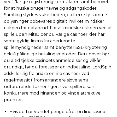
ved” “lange registreringsformularer samt behovet
for at huske brugernavne og adgangskoder.
Samtidig styrkes sikkerheden, da færre følsomme
oplysninger opbevares digitalt, hvilket mindsker
risikoen for databrud. For at mindske risikoen ved at
spille uden MitID bør du vælge casinoer, der har
sobre gyldig licens fra anerkendte
spillemyndigheder samt benytter SSL-kryptering
också pålidelige betalingsmetoder. Derudover bør
du altid tjekke casinoets anmeldelser og vilkår
grundigt, før du foretager en indbetaling. LordSpin
adskiller sig fra andre online casinoer ved
regelmæssigt from arrangere sjove samt
udfordrende turneringer, hvor spillere kan
konkurrere mod hinanden og vinde attraktive
præmier.
Hvis du har vundet penge på et on line casino