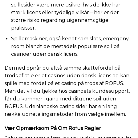
spillesider være mere usikre, hvis de ikke har
stærk licens eller tydelige vilkår – her er der
større risiko regarding uigennemsigtige
praksisser.
Spillemaskiner, også kendt som slots, emergeny
room blandt de mestadels populære spil på
casinoer uden dansk licens.
Dermed opnår du altså samme skattefordel på
trods af at e er et casinos uden dansk licens og kan
spille med fordel på et casino på trods af ROFUS.
Men det vil du tjekke hos casinoets kundesupport,
før du kommer i gang med ditgene spil uden
ROFUS. Udenlandske casino sider har en lang
række udnetalingsmetoder from vælge imellem.
Vær Opmærksom På Om Rofus Regler