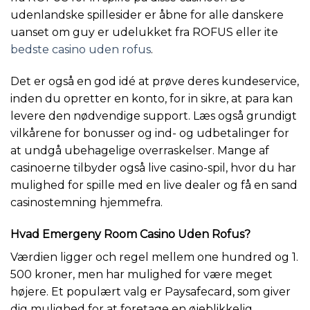
udenlandske spillesider er åbne for alle danskere
uanset om guy er udelukket fra ROFUS eller ite
bedste casino uden rofus
.
Det er også en god idé at prøve deres kundeservice,
inden du opretter en konto, for in sikre, at para kan
levere den nødvendige support. Læs også grundigt
vilkårene for bonusser og ind- og udbetalinger for
at undgå ubehagelige overraskelser. Mange af
casinoerne tilbyder også live casino-spil, hvor du har
mulighed for spille med en live dealer og få en sand
casinostemning hjemmefra.
Hvad Emergeny Room Casino Uden Rofus?
Værdien ligger och regel mellem one hundred og 1.
500 kroner, men har mulighed for være meget
højere. Et populært valg er Paysafecard, som giver
dig mulighed for at foretage en øjeblikkelig