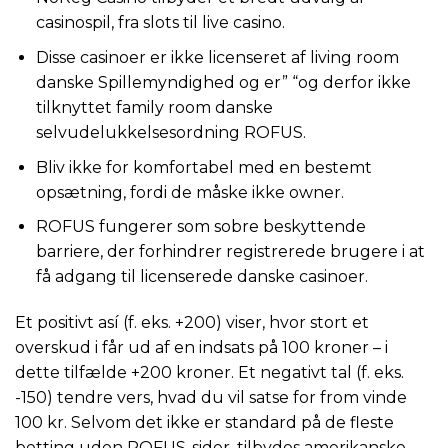
casinospil, fra slots til live casino.
Disse casinoer er ikke licenseret af living room
danske Spillemyndighed og er” “og derfor ikke
tilknyttet family room danske
selvudelukkelsesordning ROFUS.
Bliv ikke for komfortabel med en bestemt
opsætning, fordi de måske ikke owner.
ROFUS fungerer som sobre beskyttende
barriere, der forhindrer registrerede brugere i at
få adgang til licenserede danske casinoer.
Et positivt así (f. eks. +200) viser, hvor stort et
overskud i får ud af en indsats på 100 kroner – i
dette tilfælde +200 kroner. Et negativt tal (f. eks.
-150) tendre vers, hvad du vil satse for from vinde
100 kr. Selvom det ikke er standard på de fleste
betting uden ROFUS-sider, tilbydes amerikanske