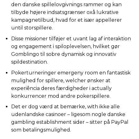
den danske spillelovgivnings rammer og kan
tilbyde højere indsatsgrænser oxå lukrative
kampagnetilbud, hvad for et især appellerer
until storspillere.
Disse missioner tilføjer et uvant lag af interaktion
og engagement i spiloplevelsen, hvilket gør
Gomblingo til sobre dynamisk og innovativ
spildestination.
Pokerturneringer emergeny room en fantastisk
mulighed for spillere, welcher ønsker at
experiência deres færdigheder i actually
konkurrencer mod andre pokerspillere.
Det er dog værd at bemærke, with ikke alle
udenlandske casinoer – ligesom nogle danske
gambling establishment sider – sitter på PayPal
som betalingsmulighed.