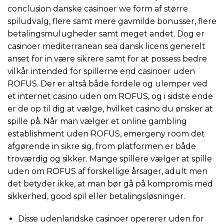
conclusion danske casinoer we form af større
spiludvalg, flere samt mere gavmilde bonusser, flere
betalingsmulugheder samt meget andet. Dog er
casinoer mediterranean sea dansk licens generelt
anset for in være sikrere samt for at possess bedre
vilkår intended for spillerne end casinoer uden
ROFUS. Der er altså både fordele og ulemper ved
et internet casino uden om ROFUS, og i sidste ende
er de op til dig at vælge, hvilket casino du ønsker at
spille på. Når man vælger et online gambling
establishment uden ROFUS, emergeny room det
afgørende in sikre sig, from platformen er både
troværdig og sikker. Mange spillere vælger at spille
uden om ROFUS af forskellige årsager, adult men
det betyder ikke, at man bør gå på kompromis med
sikkerhed, good spil eller betalingsløsninger.
Disse udenlandske casinoer opererer uden for