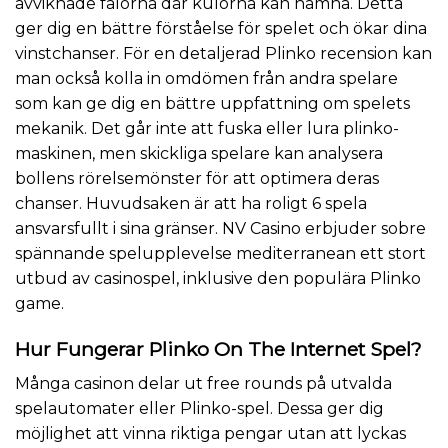
avviknade fålorna där kulorna kan hamna. Detta
ger dig en bättre förståelse för spelet och ökar dina
vinstchanser. För en detaljerad Plinko recension kan
man också kolla in omdömen från andra spelare
som kan ge dig en bättre uppfattning om spelets
mekanik. Det går inte att fuska eller lura plinko-
maskinen, men skickliga spelare kan analysera
bollens rörelsemönster för att optimera deras
chanser. Huvudsaken är att ha roligt 6 spela
ansvarsfullt i sina gränser. NV Casino erbjuder sobre
spännande spelupplevelse mediterranean ett stort
utbud av casinospel, inklusive den populära Plinko
game.
Hur Fungerar Plinko On The Internet Spel?
Många casinon delar ut free rounds på utvalda
spelautomater eller Plinko-spel. Dessa ger dig
möjlighet att vinna riktiga pengar utan att lyckas