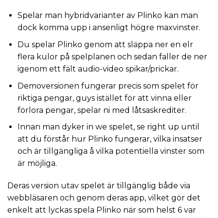
Spelar man hybridvarianter av Plinko kan man
dock komma upp i ansenligt högre maxvinster.
Du spelar Plinko genom att släppa ner en elr
flera kulor på spelplanen och sedan faller de ner
igenom ett fält audio-video spikar/prickar.
Demoversionen fungerar precis som spelet för
riktiga pengar, guys istället för att vinna eller
förlora pengar, spelar ni med låtsaskrediter.
Innan man dyker in we spelet, se right up until
att du förstår hur Plinko fungerar, vilka insatser
och är tillgängliga å vilka potentiella vinster som
är möjliga.
Deras version utav spelet är tillgänglig både via
webbläsaren och genom deras app, vilket gör det
enkelt att lyckas spela Plinko när som helst 6 var