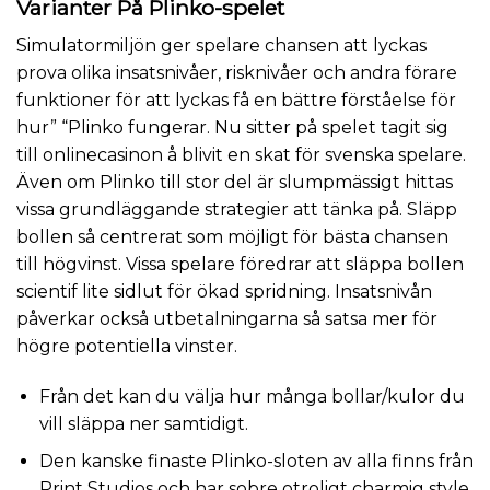
Varianter På Plinko-spelet
Simulatormiljön ger spelare chansen att lyckas
prova olika insatsnivåer, risknivåer och andra förare
funktioner för att lyckas få en bättre förståelse för
hur” “Plinko fungerar. Nu sitter på spelet tagit sig
till onlinecasinon å blivit en skat för svenska spelare.
Även om Plinko till stor del är slumpmässigt hittas
vissa grundläggande strategier att tänka på. Släpp
bollen så centrerat som möjligt för bästa chansen
till högvinst. Vissa spelare föredrar att släppa bollen
scientif lite sidlut för ökad spridning. Insatsnivån
påverkar också utbetalningarna så satsa mer för
högre potentiella vinster.
Från det kan du välja hur många bollar/kulor du
vill släppa ner samtidigt.
Den kanske finaste Plinko-sloten av alla finns från
Print Studios och har sobre otroligt charmig style.