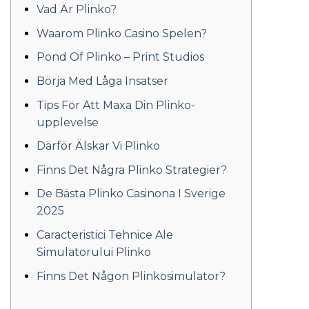
Vad Är Plinko?
Waarom Plinko Casino Spelen?
Pond Of Plinko – Print Studios
Börja Med Låga Insatser
Tips För Att Maxa Din Plinko-
upplevelse
Därför Älskar Vi Plinko
Finns Det Några Plinko Strategier?
De Bästa Plinko Casinona I Sverige
2025
Caracteristici Tehnice Ale
Simulatorului Plinko
Finns Det Någon Plinkosimulator?