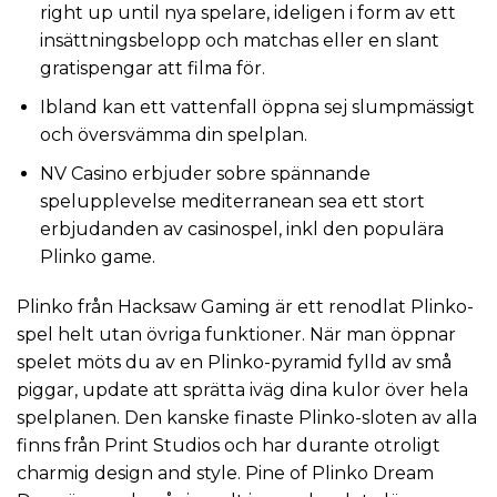
right up until nya spelare, ideligen i form av ett
insättningsbelopp och matchas eller en slant
gratispengar att filma för.
Ibland kan ett vattenfall öppna sej slumpmässigt
och översvämma din spelplan.
NV Casino erbjuder sobre spännande
spelupplevelse mediterranean sea ett stort
erbjudanden av casinospel, inkl den populära
Plinko game.
Plinko från Hacksaw Gaming är ett renodlat Plinko-
spel helt utan övriga funktioner. När man öppnar
spelet möts du av en Plinko-pyramid fylld av små
piggar, update att sprätta iväg dina kulor över hela
spelplanen. Den kanske finaste Plinko-sloten av alla
finns från Print Studios och har durante otroligt
charmig design and style. Pine of Plinko Dream