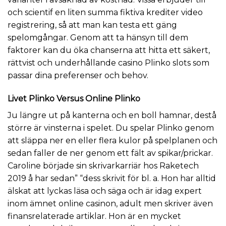
och scientif en liten summa fiktiva krediter video
registrering, så att man kan testa ett gäng
spelomgångar. Genom att ta hänsyn till dem
faktorer kan du öka chanserna att hitta ett säkert,
rättvist och underhållande casino Plinko slots som
passar dina preferenser och behov.
Livet Plinko Versus Online Plinko
Ju längre ut på kanterna och en boll hamnar, destå
större är vinsterna i spelet. Du spelar Plinko genom
att släppa ner en eller flera kulor på spelplanen och
sedan faller de ner genom ett fält av spikar/prickar.
Caroline började sin skrivarkarriär hos Raketech
2019 å har sedan” “dess skrivit för bl. a. Hon har alltid
älskat att lyckas läsa och säga och är idag expert
inom ämnet online casinon, adult men skriver även
finansrelaterade artiklar. Hon är en mycket