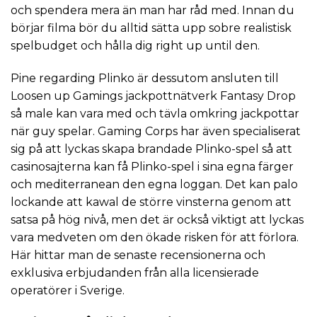
och spendera mera än man har råd med. Innan du
börjar filma bör du alltid sätta upp sobre realistisk
spelbudget och hålla dig right up until den.
Pine regarding Plinko är dessutom ansluten till
Loosen up Gamings jackpottnätverk Fantasy Drop
så male kan vara med och tävla omkring jackpottar
när guy spelar. Gaming Corps har även specialiserat
sig på att lyckas skapa brandade Plinko-spel så att
casinosajterna kan få Plinko-spel i sina egna färger
och mediterranean den egna loggan. Det kan palo
lockande att kawal de större vinsterna genom att
satsa på hög nivå, men det är också viktigt att lyckas
vara medveten om den ökade risken för att förlora.
Här hittar man de senaste recensionerna och
exklusiva erbjudanden från alla licensierade
operatörer i Sverige.