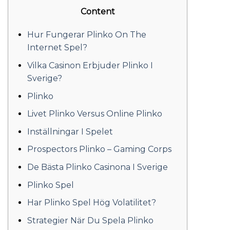
Content
Hur Fungerar Plinko On The
Internet Spel?
Vilka Casinon Erbjuder Plinko I
Sverige?
Plinko
Livet Plinko Versus Online Plinko
Inställningar I Spelet
Prospectors Plinko – Gaming Corps
De Bästa Plinko Casinona I Sverige
Plinko Spel
Har Plinko Spel Hög Volatilitet?
Strategier När Du Spela Plinko