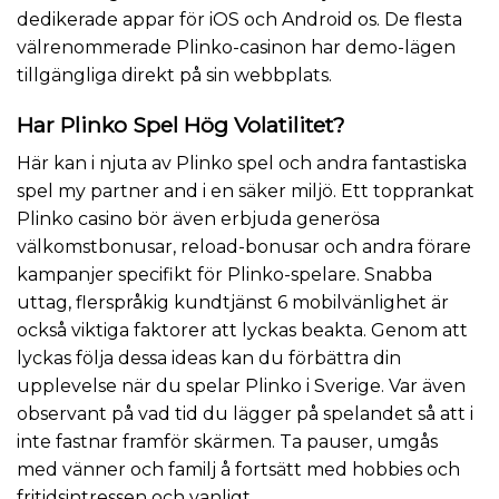
dedikerade appar för iOS och Android os. De flesta
välrenommerade Plinko-casinon har demo-lägen
tillgängliga direkt på sin webbplats.
Har Plinko Spel Hög Volatilitet?
Här kan i njuta av Plinko spel och andra fantastiska
spel my partner and i en säker miljö. Ett topprankat
Plinko casino bör även erbjuda generösa
välkomstbonusar, reload-bonusar och andra förare
kampanjer specifikt för Plinko-spelare. Snabba
uttag, flerspråkig kundtjänst 6 mobilvänlighet är
också viktiga faktorer att lyckas beakta. Genom att
lyckas följa dessa ideas kan du förbättra din
upplevelse när du spelar Plinko i Sverige. Var även
observant på vad tid du lägger på spelandet så att i
inte fastnar framför skärmen. Ta pauser, umgås
med vänner och familj å fortsätt med hobbies och
fritidsintressen och vanligt.