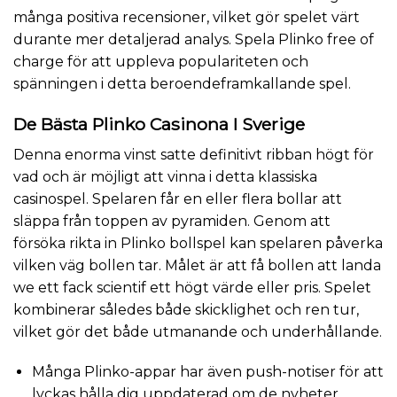
många positiva recensioner, vilket gör spelet värt
durante mer detaljerad analys. Spela Plinko free of
charge för att uppleva populariteten och
spänningen i detta beroendeframkallande spel.
De Bästa Plinko Casinona I Sverige
Denna enorma vinst satte definitivt ribban högt för
vad och är möjligt att vinna i detta klassiska
casinospel. Spelaren får en eller flera bollar att
släppa från toppen av pyramiden. Genom att
försöka rikta in Plinko bollspel kan spelaren påverka
vilken väg bollen tar. Målet är att få bollen att landa
we ett fack scientif ett högt värde eller pris. Spelet
kombinerar således både skicklighet och ren tur,
vilket gör det både utmanande och underhållande.
Många Plinko-appar har även push-notiser för att
lyckas hålla dig uppdaterad om de nyheter