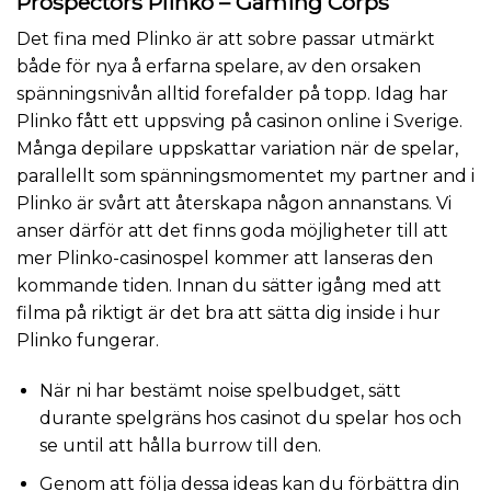
Prospectors Plinko – Gaming Corps
Det fina med Plinko är att sobre passar utmärkt
både för nya å erfarna spelare, av den orsaken
spänningsnivån alltid forefalder på topp. Idag har
Plinko fått ett uppsving på casinon online i Sverige.
Många depilare uppskattar variation när de spelar,
parallellt som spänningsmomentet my partner and i
Plinko är svårt att återskapa någon annanstans. Vi
anser därför att det finns goda möjligheter till att
mer Plinko-casinospel kommer att lanseras den
kommande tiden. Innan du sätter igång med att
filma på riktigt är det bra att sätta dig inside i hur
Plinko fungerar.
När ni har bestämt noise spelbudget, sätt
durante spelgräns hos casinot du spelar hos och
se until att hålla burrow till den.
Genom att följa dessa ideas kan du förbättra din