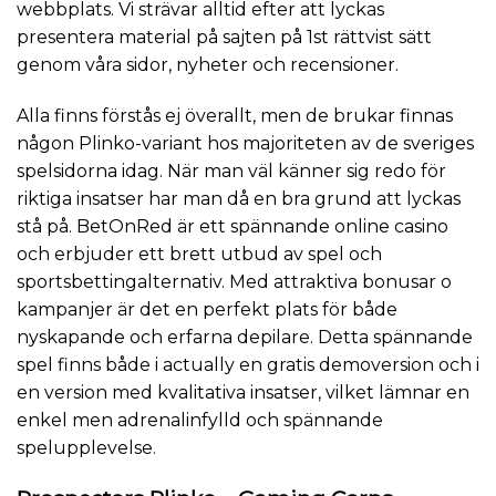
webbplats. Vi strävar alltid efter att lyckas
presentera material på sajten på 1st rättvist sätt
genom våra sidor, nyheter och recensioner.
Alla finns förstås ej överallt, men de brukar finnas
någon Plinko-variant hos majoriteten av de sveriges
spelsidorna idag. När man väl känner sig redo för
riktiga insatser har man då en bra grund att lyckas
stå på. BetOnRed är ett spännande online casino
och erbjuder ett brett utbud av spel och
sportsbettingalternativ. Med attraktiva bonusar o
kampanjer är det en perfekt plats för både
nyskapande och erfarna depilare. Detta spännande
spel finns både i actually en gratis demoversion och i
en version med kvalitativa insatser, vilket lämnar en
enkel men adrenalinfylld och spännande
spelupplevelse.