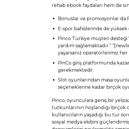
rehab ebook faydaları hem de sını
Bonuslar ve promosyonlar da Pi
E-spor bahislerinde de yüksek or
Pinco Türkiye müşteri desteği 
yardım sağlamaktadır.” “[newlin
yaşarsanız operatörlerimiz her
PinCo giriş platformunda kaz
gerekmektedir.
Slot oyunlarından masa oyunlar
seçeneklerine kadar birçok oyu
Pinco, oyunculara geniş bir yelp
tutkunlarının hoşlandığı birçok oy
kullanıcıların yaşadığı bu tür sor
sosyal medya ekibini güçlendirmişt