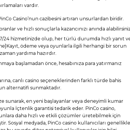
rlamaları vardır.
nCo Casino’nun cazibesini artıran unsurlardan biridir.
anlar ve hızlı sonuçlarla kazancınızı anında alabilirsiniz
7/24 hizmetinizde olup, her türlü durumda hızlı yanıt v
e]Kayıt, ödeme veya oyunlarla ilgili herhangi bir sorun
 zaman yardıma hazırdır.
anmaya başlamadan önce, hesabınıza para yatırmanız
ına, canlı casino seçeneklerinden farklı türde bahis
n alternatifi sunmaktadır.
aze sunarak, en yeni başlayanlar veya deneyimli kumar
unla İçtenlik garantisi tedarik eder. PinCo casino,
unlara daha hızlı ve etkili çözümler üretebilmek için
ir. Sosyal medyada, PinCo casino kullanıcıları genellikl