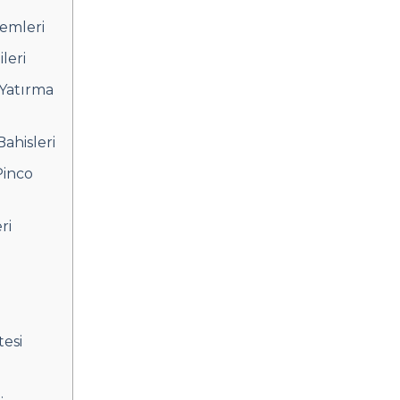
lemleri
leri
 Yatırma
ahisleri
Pinco
ri
tesi