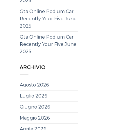
2025
Gta Online Podium Car
Recently Your Five June
2025
Gta Online Podium Car
Recently Your Five June
2025
ARCHIVIO
Agosto 2026
Luglio 2026
Giugno 2026
Maggio 2026
Aprile 2026