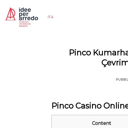
Salta
ai
ITA
contenuti
Pinco Kumarhan
Çevrim
PUBBL
Pinco Casino Online’
Content