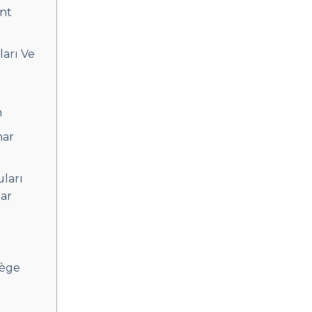
nt
ları Ve
m
mar
ları
lar
lège