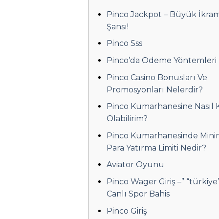
Pinco Jackpot – Büyük İkra
Şansı!
Pinco Sss
Pinco’da Ödeme Yöntemleri
Pinco Casino Bonusları Ve
Promosyonları Nelerdir?
Pinco Kumarhanesine Nasıl K
Olabilirim?
Pinco Kumarhanesinde Min
Para Yatırma Limiti Nedir?
Aviator Oyunu
Pinco Wager Giriş –” “türkiye
Canlı Spor Bahis
Pinco Giriş