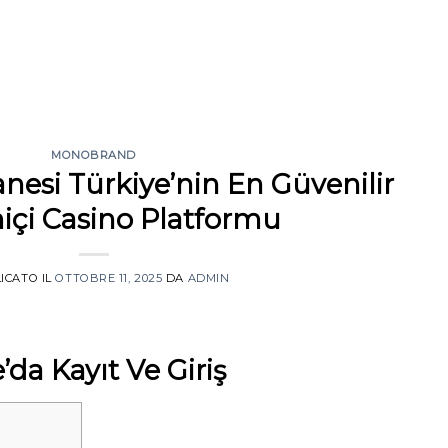
MONOBRAND
esi Türkiye’nin En Güvenilir
içi Casino Platformu
ICATO IL
OTTOBRE 11, 2025
DA
ADMIN
da Kayıt Ve Giriş