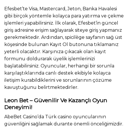
Efesbet’te Visa, Mastercard, Jeton, Banka Havalesi
gibi birçok yöntemle kolayca para yatırma ve çekme
işlemleri yapabilirsiniz. İlk olarak, Efesbet’in güncel
giriş adresine erişim sağlayarak siteye giriş yapmanız
gerekmektedir. Ardından, spicilège sayfanın sağ üst
köşesinde bulunan Kayıt Ol butonuna tıklamanız
yeterli olacaktır. Karşınıza çıkacak olan kayıt
formunu doldurarak üyelik işlemlerinizi
başlatabilirsiniz. Oyuncular, herhangi bir sorunla
karşılaştıklarında canlı destek ekibiyle kolayca
iletişim kurabildiklerini ve sorunlarının çözüme
kavuştuğunu belirtmektedirler.
Leon Bet – Güvenilir Ve Kazançlı Oyun
Deneyimi!
AbeBet Casino’da Türk casino oyuncularının
güvenliğini sağlamak durante önemli önceliğimizdir.