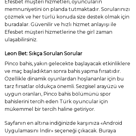
Efesbet müşteri hizmetleri, oyuncuların
memnuniyetini ön planda tutmaktadır. Sorularınızı
çözmek ve her türlü konuda size destek olmak için
buradalar. Güvenilir ve hızlı hizmet anlayışı ile
Efesbet müşteri hizmetlerine the girl zaman
ulaşabilirsiniz.
Leon Bet: Sıkça Sorulan Sorular
Pinco bahis, yakın gelecekte başlayacak etkinliklere
ve maç başladıktan sonra bahis yapma fırsatıdır.
Özellikle dinamik oyunlardan hoşlananlar için bu
tarz fırsatlar oldukça önemli. Sezgisel arayüzü ve
uygun oranları, Pinco bahis bölümünü spor
bahislerini tercih eden Türk oyuncular için
mükemmel bir tercih haline getiriyor.
Sayfanın en altına indiğinizde karşınıza «Android
Uygulamasını İndir» seçeneği çıkacak. Buraya