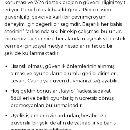
koruması ve 7/24 destek projenin güvenilirliğini teyit
ediyor. Genel olarak bakıldığında Pinco casino
güvenli, ilgi çekici ve karlı bir çevrimiçi oyun
deneyimi için değerli bir seçimdir. Başarılı her bahis
sitesinin” “arkasında sıkı bir ekip çalışması bulunur.
Firmamız üyelerimize her alanda ulaşmak ve destek
vermek için sosyal medya hesaplarını hidup bir
şekilde kullanmaktadır.
Lisanslı olması, güvenlik önlemlerinin alınmış
olması ve oyuncuların olumlu geri bildirimleri,
Levant Casino’ya güven duymanızı sağlayabilir.
Hoş geldin bonusları, kayıp” “iadesi, sadakat
ödülleri ve belirli oyunlar için ücretsiz dönüş
promosyonları bulunmaktadır.
Üyelik işlemlerinizin ardından, hesabınıza
güvenilir bir şekilde afin de yatırabilir ve bahis