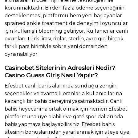
altına alan modern şifreleme teknolojileri ile
korunmaktadır. Birden fazla ödeme seçeneğinin
desteklenmesi, platformu hem yeni başlayanlar
sprained ankle treatment de deneyimli oyuncular
için kullanışlı blooming getiriyor. Kullanıcılar canlı
oyunları Türk lirası, dolar, sterlin, avro gibi birçok
farklı para birimiyle sobre yeni domainden
oynanabiliyor.
Casinobet Sitelerinin Adresleri Nedir?
Casino Guess Giriş Nasıl Yapılır?
Efesbet canlı bahis alanında sunduğu zengin
seçenekler ve avantajlı oranlarla kullanıcılarına
kazançlı bir bahis deneyimi yaşatmaktadır. Canlı
bahis heyecanına ortak olmak için hemen Efesbet
platformuna üye olabilir ve gaté spor dallarında
bahis yapmaya başlayabilirsiniz. Efesbet bahis
sitesinin bonuslarından yararlanmak için siteye üye