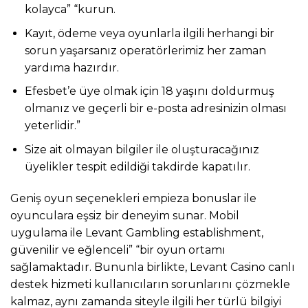
kolayca” “kurun.
Kayıt, ödeme veya oyunlarla ilgili herhangi bir
sorun yaşarsanız operatörlerimiz her zaman
yardıma hazırdır.
Efesbet’e üye olmak için 18 yaşını doldurmuş
olmanız ve geçerli bir e-posta adresinizin olması
yeterlidir.”
Size ait olmayan bilgiler ile oluşturacağınız
üyelikler tespit edildiği takdirde kapatılır.
Geniş oyun seçenekleri empieza bonuslar ile
oyunculara eşsiz bir deneyim sunar. Mobil
uygulama ile Levant Gambling establishment,
güvenilir ve eğlenceli” “bir oyun ortamı
sağlamaktadır. Bununla birlikte, Levant Casino canlı
destek hizmeti kullanıcıların sorunlarını çözmekle
kalmaz, aynı zamanda siteyle ilgili her türlü bilgiyi