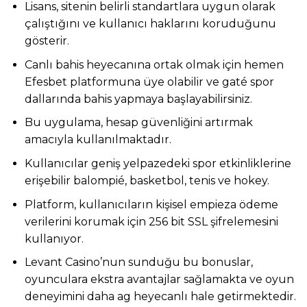
Lisans, sitenin belirli standartlara uygun olarak
çalıştığını ve kullanıcı haklarını koruduğunu
gösterir.
Canlı bahis heyecanına ortak olmak için hemen
Efesbet platformuna üye olabilir ve gaté spor
dallarında bahis yapmaya başlayabilirsiniz.
Bu uygulama, hesap güvenliğini artırmak
amacıyla kullanılmaktadır.
Kullanıcılar geniş yelpazedeki spor etkinliklerine
erişebilir balompié, basketbol, tenis ve hokey.
Platform, kullanıcıların kişisel empieza ödeme
verilerini korumak için 256 bit SSL şifrelemesini
kullanıyor.
Levant Casino’nun sunduğu bu bonuslar,
oyunculara ekstra avantajlar sağlamakta ve oyun
deneyimini daha ag heyecanlı hale getirmektedir.