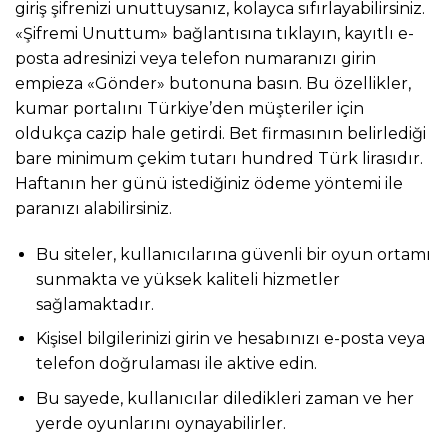
giriş şifrenizi unuttuysanız, kolayca sıfırlayabilirsiniz.
«Şifremi Unuttum» bağlantısına tıklayın, kayıtlı e-
posta adresinizi veya telefon numaranızı girin
empieza «Gönder» butonuna basın. Bu özellikler,
kumar portalını Türkiye’den müşteriler için
oldukça cazip hale getirdi. Bet firmasının belirlediği
bare minimum çekim tutarı hundred Türk lirasıdır.
Haftanın her günü istediğiniz ödeme yöntemi ile
paranızı alabilirsiniz.
Bu siteler, kullanıcılarına güvenli bir oyun ortamı
sunmakta ve yüksek kaliteli hizmetler
sağlamaktadır.
Kişisel bilgilerinizi girin ve hesabınızı e-posta veya
telefon doğrulaması ile aktive edin.
Bu sayede, kullanıcılar diledikleri zaman ve her
yerde oyunlarını oynayabilirler.