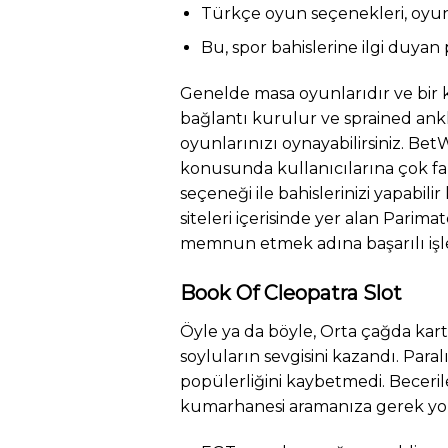
Türkçe oyun seçenekleri, oyunc
Bu, spor bahislerine ilgi duyan
Genelde masa oyunlarıdır ve bir k
bağlantı kurulur ve sprained ank
oyunlarınızı oynayabilirsiniz. Bet
konusunda kullanıcılarına çok fa
seçeneği ile bahislerinizi yapabi
siteleri içerisinde yer alan Parima
memnun etmek adına başarılı işl
Book Of Cleopatra Slot
Öyle ya da böyle, Orta çağda kart
soyluların sevgisini kazandı. Para
popülerliğini kaybetmedi. Beceriler
kumarhanesi aramanıza gerek yo