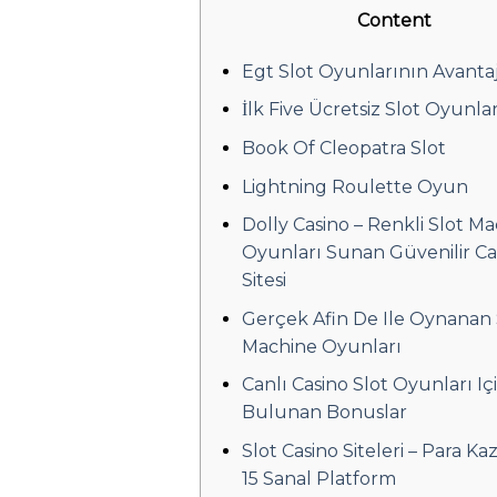
Content
Egt Slot Oyunlarının Avantaj
İlk Five Ücretsiz Slot Oyunla
Book Of Cleopatra Slot
Lightning Roulette Oyun
Dolly Casino – Renkli Slot M
Oyunları Sunan Güvenilir Ca
Sitesi
Gerçek Afin De Ile Oynanan 
Machine Oyunları
Canlı Casino Slot Oyunları Iç
Bulunan Bonuslar
Slot Casino Siteleri – Para K
15 Sanal Platform