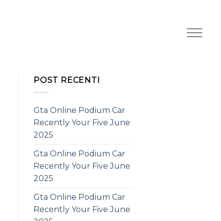
POST RECENTI
Gta Online Podium Car
Recently Your Five June
2025
Gta Online Podium Car
Recently Your Five June
2025
Gta Online Podium Car
Recently Your Five June