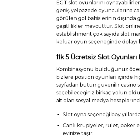
EGT slot oyunlarını oynayabilirler
geniş yelpazede oyuncularına canl
görülen gol bahislerinin dışında go
çeşitlilikler mevcuttur. Slot onlin
establishment çok sayıda slot ma
keluar oyun seçeneğinde dolayı 
İlk 5 Ücretsiz Slot Oyunları
Kombinasyonu bulduğunuz ödem
bizlere position oyunları içinde h
sayfadan bütün güvenilir casino sit
seçebileceğiniz birkaç yolun oldu
ait olan sosyal medya hesapların
Slot oyna seçeneği boy yıllarda
Canlı krupiyeler, rulet, poker
evinize taşır.