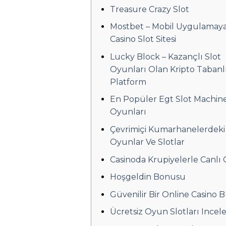
Treasure Crazy Slot
Mostbet – Mobil Uygulamaya
Casino Slot Sitesi
Lucky Block – Kazançlı Slot
Oyunları Olan Kripto Tabanl
Platform
En Popüler Egt Slot Machin
Oyunları
Çevrimiçi Kumarhanelerdeki
Oyunlar Ve Slotlar
Casinoda Krupiyelerle Canlı
Hoşgeldin Bonusu
Güvenilir Bir Online Casino 
Ücretsiz Oyun Slotları Incel